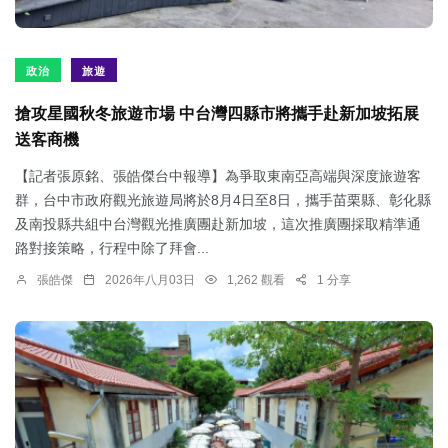
政治
旅遊
搶攻星國秋冬旅遊市場 中台灣四縣市將攜手赴新加坡拓展
送客商機
【記者張原銘、張皓傑台中報導】為爭取東南亞高端與深度旅遊客
群，台中市政府觀光旅遊局將於8月4日至8日，攜手苗栗縣、彰化縣
及南投縣共組中台灣觀光推廣團赴新加坡，這次推廣團採取精準通
路對接策略，行程中除了拜會...
張皓傑
2026年八月03日
1,262 觀看
1 分享