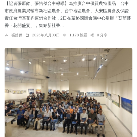
【記者張原銘、張皓傑台中報導】為推廣台中優質農特產品，台中
市政府農業局輔導新社區農會、台中地區農會、大安區農會及保證
責任台灣區花卉運銷合作社，2日在葳格國際會議中心舉辦「菇筍豚
香・花開盛宴」，集結新社香...
張皓傑
2026年八月03日
1,178 觀看
0 分享