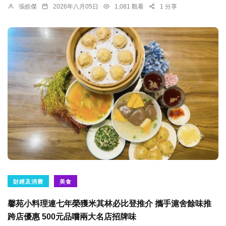
張皓傑
2026年八月05日
1,081 觀看
1 分享
財經及消費
美食
馨苑小料理連七年榮獲米其林必比登推介 攜手滬舍餘味推
跨店優惠 500元品嚐兩大名店招牌味