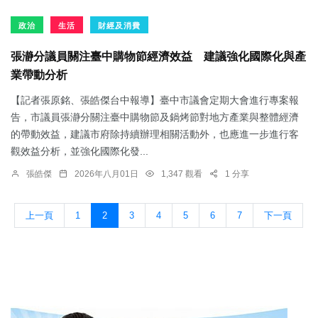
政治
生活
財經及消費
張瀞分議員關注臺中購物節經濟效益 建議強化國際化與產
業帶動分析
【記者張原銘、張皓傑台中報導】臺中市議會定期大會進行專案報
告，市議員張瀞分關注臺中購物節及鍋烤節對地方產業與整體經濟
的帶動效益，建議市府除持續辦理相關活動外，也應進一步進行客
觀效益分析，並強化國際化發...
張皓傑
2026年八月01日
1,347 觀看
1 分享
上一頁
1
2
3
4
5
6
7
下一頁