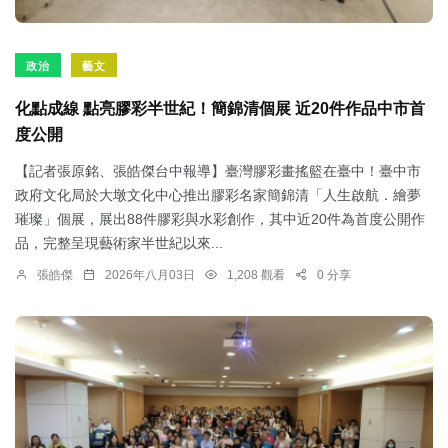
政治
藝文
化點成線 點亮膠彩半世紀！簡錦清個展 近20件作品中市首
度公開
【記者張原銘、張皓傑台中報導】臺灣膠彩畫搖籃在臺中！臺中市
政府文化局於大墩文化中心推出膠彩名家簡錦清「人生啟航．繪夢
璀璨」個展，展出88件膠彩與水彩創作，其中近20件為首度公開作
品，完整呈現藝術家半世紀以來...
張皓傑
2026年八月03日
1,208 觀看
0 分享