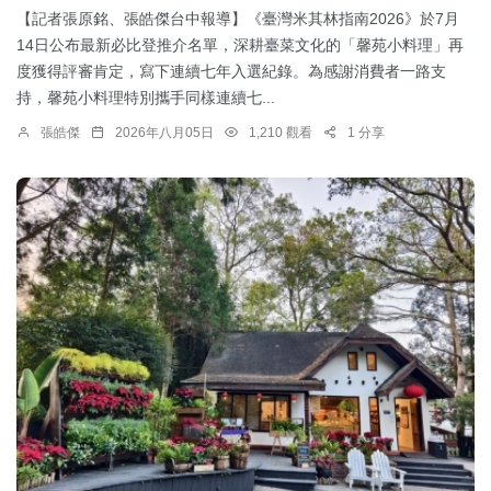
【記者張原銘、張皓傑台中報導】《臺灣米其林指南2026》於7月
14日公布最新必比登推介名單，深耕臺菜文化的「馨苑小料理」再
度獲得評審肯定，寫下連續七年入選紀錄。為感謝消費者一路支
持，馨苑小料理特別攜手同樣連續七...
張皓傑
2026年八月05日
1,210 觀看
1 分享