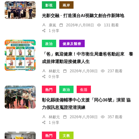
影視
兩岸
光影交融 · 打造漢台AI視聽文創合作新陣地
康嵐
2026年八月08日
131 觀看
1 分享
政治
健康及醫療
「爸」氣迎健康！中市衛生局邀爸爸動起來 養
成規律運動迎接健康人生
林獻元
2026年八月08日
237 觀看
0 分享
熱門
政治
生活
彰化縣後備輔導中心支援「同心36號」演習 協
力假訊息蒐證澄清演練
林獻元
2026年八月08日
357 觀看
1 分享
熱門
文教