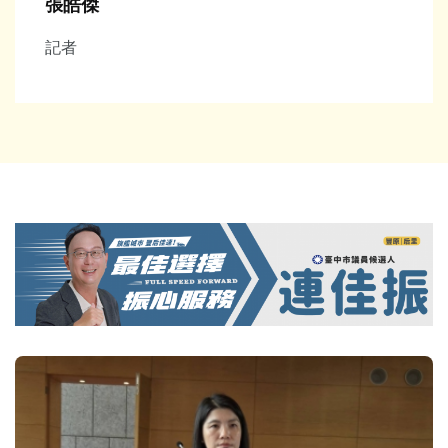
張皓傑
記者