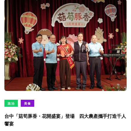
政治
美食
台中「菇筍豚香・花開盛宴」登場 四大農產攜手打造千人
饗宴