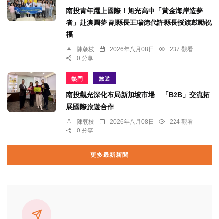
南投青年躍上國際！旭光高中「黃金海岸造夢
者」赴澳圓夢 副縣長王瑞德代許縣長授旗鼓勵祝
福
陳朝枝
2026年八月08日
237 觀看
0 分享
熱門
旅遊
南投觀光深化布局新加坡市場 「B2B」交流拓
展國際旅遊合作
陳朝枝
2026年八月08日
224 觀看
0 分享
更多最新新聞