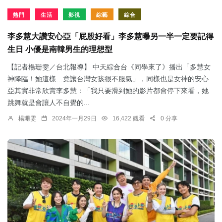
熱門
生活
影視
綜藝
綜合
李多慧大讚安心亞「屁股好看」李多慧曝另一半一定要記得
生日 小優是南韓男生的理想型
【記者楊珊雯／台北報導】 中天綜合台《同學來了》播出「多慧女
神降臨！她這樣…竟讓台灣女孩很不服氣」，同樣也是女神的安心
亞其實非常欣賞李多慧：「我只要滑到她的影片都會停下來看，她
跳舞就是會讓人不自覺的...
楊珊雯
2024年一月29日
16,422 觀看
0 分享