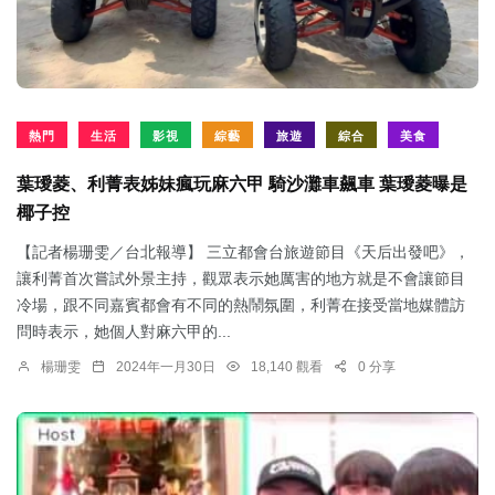
熱門
生活
影視
綜藝
旅遊
綜合
美食
葉璦菱、利菁表姊妹瘋玩麻六甲 騎沙灘車飆車 葉璦菱曝是
椰子控
【記者楊珊雯／台北報導】 三立都會台旅遊節目《天后出發吧》，
讓利菁首次嘗試外景主持，觀眾表示她厲害的地方就是不會讓節目
冷場，跟不同嘉賓都會有不同的熱鬧氛圍，利菁在接受當地媒體訪
問時表示，她個人對麻六甲的...
楊珊雯
2024年一月30日
18,140 觀看
0 分享