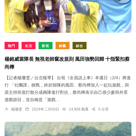
熱門
生活
影視
綜藝
綜合
楊銘威當隊長 無視老師竄改規則 風田強勢回歸 十指緊扣蔡
尚樺
【記者楊珊雯／台北報導】 台視《全員請上車》本週日（2/4）將進
行 「社團課」挑戰，終於歸隊的風田、蔡尚樺加入一起玩遊戲，與
原主持班底打散分成兩隊進行對抗，蔡尚樺表示自己很少參與外景
遊戲節目，並自稱是「遊戲...
楊珊雯
2024年二月03日
14,958 觀看
0 分享