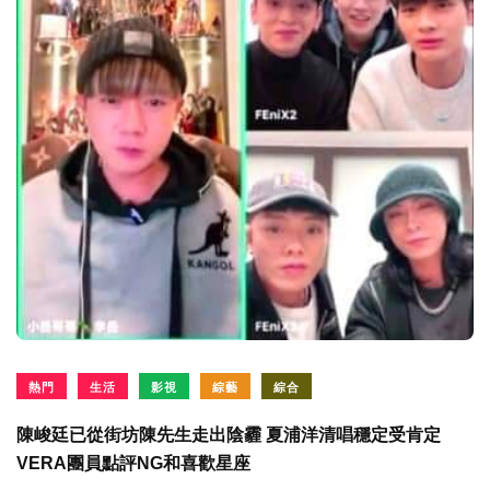
熱門
生活
影視
綜藝
綜合
陳峻廷已從街坊陳先生走出陰霾 夏浦洋清唱穩定受肯定
VERA團員點評NG和喜歡星座