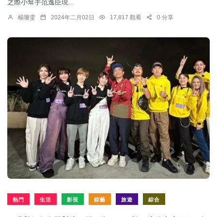
之際小幫手范逸臣現...
楊珊雯
2024年二月02日
17,817 觀看
0 分享
熱門
生活
影視
綜藝
旅遊
綜合