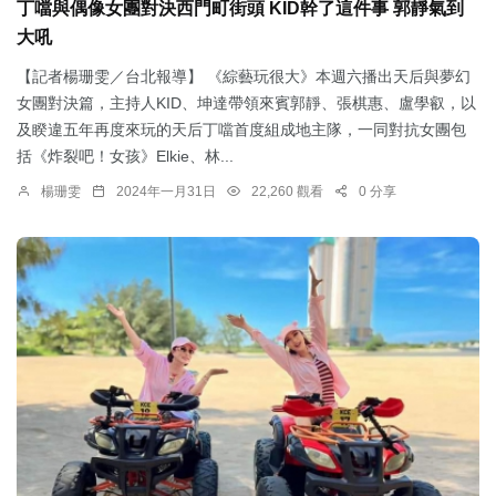
丁噹與偶像女團對決西門町街頭 KID幹了這件事 郭靜氣到
大吼
【記者楊珊雯／台北報導】 《綜藝玩很大》本週六播出天后與夢幻
女團對決篇，主持人KID、坤達帶領來賓郭靜、張棋惠、盧學叡，以
及睽違五年再度來玩的天后丁噹首度組成地主隊，一同對抗女團包
括《炸裂吧！女孩》Elkie、林...
楊珊雯
2024年一月31日
22,260 觀看
0 分享