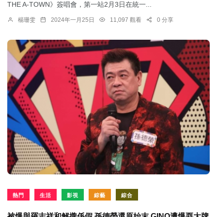
THE A-TOWN》簽唱會，第一站2月3日在統一...
楊珊雯
2024年一月25日
11,097 觀看
0 分享
熱門
生活
影視
綜藝
綜合
被爆與羅志祥和解攏係假 孫德榮還原始末 GINO遭爆耍大牌