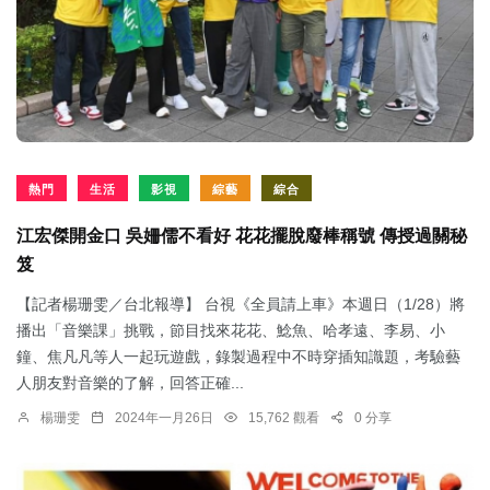
熱門
生活
影視
綜藝
綜合
江宏傑開金口 吳姍儒不看好 花花擺脫廢棒稱號 傳授過關秘
笈
【記者楊珊雯／台北報導】 台視《全員請上車》本週日（1/28）將
播出「音樂課」挑戰，節目找來花花、鯰魚、哈孝遠、李易、小
鐘、焦凡凡等人一起玩遊戲，錄製過程中不時穿插知識題，考驗藝
人朋友對音樂的了解，回答正確...
楊珊雯
2024年一月26日
15,762 觀看
0 分享