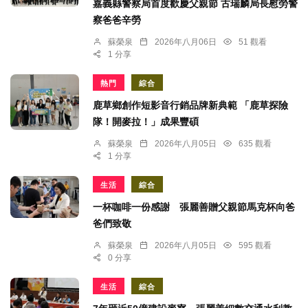
嘉義縣警察局首度歡慶父親節 古瑞麟局長慰勞警
察爸爸辛勞
蘇榮泉
2026年八月06日
51 觀看
1 分享
熱門
綜合
鹿草鄉創作短影音行銷品牌新典範 「鹿草探險
隊！開麥拉！」成果豐碩
蘇榮泉
2026年八月05日
635 觀看
1 分享
生活
綜合
一杯咖啡一份感謝 張麗善贈父親節馬克杯向爸
爸們致敬
蘇榮泉
2026年八月05日
595 觀看
0 分享
生活
綜合