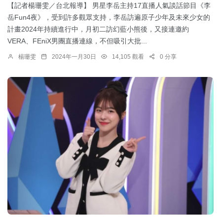
【記者楊珊雯／台北報導】 男星李岳主持17直播人氣談話節目《李
岳Fun4夜》，受到許多觀眾支持，李岳訪遍原子少年及未來少女的
計畫2024年持續進行中，月初二訪幻藍小熊後，又接連邀約
VERA、FEniX男團直播連線，不但吸引大批...
楊珊雯
2024年一月30日
14,105 觀看
0 分享