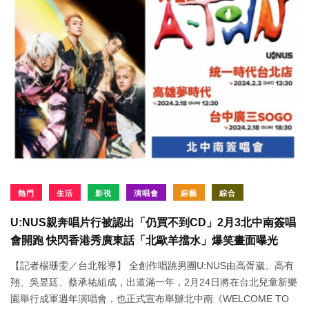
熱門
生活
影視
演唱會
綜藝
綜合
U:NUS親奔唱片行被認出「仍買不到CD」2月3北中南簽唱
會開跑 快閃香港秀廣東話「北歐羊擋水」爆笑畫面曝光
【記者楊珊雯／台北報導】 全創作唱跳男團U:NUS由高胥崴、高有
翔、吳昱廷、蔡承祐組成，出道滿一年，2月24日將在台北兒童新樂
園舉行成軍週年演唱會，也正式宣布舉辦北中南《WELCOME TO