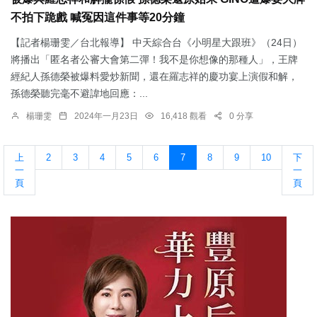
不拍下跪戲 喊冤因這件事等20分鐘
【記者楊珊雯／台北報導】 中天綜合台《小明星大跟班》（24日）
將播出「匿名者公審大會第二彈！我不是你想像的那種人」，王牌
經紀人孫德榮被爆料愛炒新聞，還在羅志祥的慶功宴上演假和解，
孫德榮聽完毫不避諱地回應：...
楊珊雯
2024年一月23日
16,418 觀看
0 分享
上
2
3
4
5
6
7
8
9
10
下
一
一
頁
頁