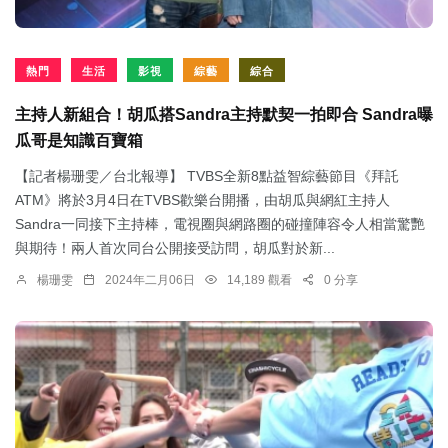
熱門
生活
影視
綜藝
綜合
主持人新組合！胡瓜搭Sandra主持默契一拍即合 Sandra曝
瓜哥是知識百寶箱
【記者楊珊雯／台北報導】 TVBS全新8點益智綜藝節目《拜託
ATM》將於3月4日在TVBS歡樂台開播，由胡瓜與網紅主持人
Sandra一同接下主持棒，電視圈與網路圈的碰撞陣容令人相當驚艷
與期待！兩人首次同台公開接受訪問，胡瓜對於新...
楊珊雯
2024年二月06日
14,189 觀看
0 分享