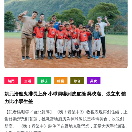
熱門
生活
影視
綜藝
綜合
美食
姚元浩魔鬼排長上身 小球員嚇到皮皮挫 吳映潔、張立東 體
力比小學生差
【記者楊珊雯／台北報導】 《嗨！營業中3》收視表現再創佳績，上
集移動營業到花蓮，挑戰野地廚房為棒球隊孩童準備美食，收視創
新高。 《嗨！營業中》夥伴們在野地克難營業，正當大家手忙腳亂