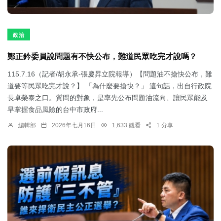
政治
鄭正鈐委員說問題有不快公布，難道民眾吃完才說嗎？
115.7.16（記者/胡永承-張慶昇立院報導）【問題油不搶快公布，難
道要等民眾吃完才說？】 「為什麼要搶快？」 這句話，出自行政院
長卓榮泰之口。質問的對象，是率先公布問題油流向、讓民眾能及
早掌握食品風險的台中市政府...
編輯部
2026年七月16日
1,633 觀看
1 分享