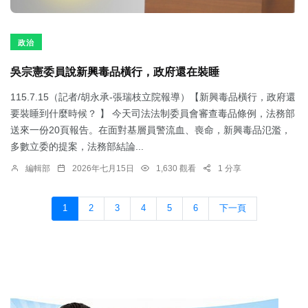
政治
吳宗憲委員說新興毒品橫行，政府還在裝睡
115.7.15（記者/胡永承-張瑞枝立院報導）【新興毒品橫行，政府還
要裝睡到什麼時候？ 】 今天司法法制委員會審查毒品條例，法務部
送來一份20頁報告。在面對基層員警流血、喪命，新興毒品氾濫，
多數立委的提案，法務部結論...
編輯部
2026年七月15日
1,630 觀看
1 分享
1
2
3
4
5
6
下一頁