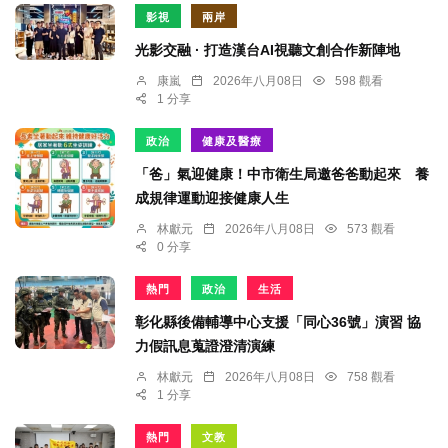
影視
兩岸
光影交融 · 打造漢台AI視聽文創合作新陣地
康嵐
2026年八月08日
598 觀看
1 分享
政治
健康及醫療
「爸」氣迎健康！中市衛生局邀爸爸動起來 養
成規律運動迎接健康人生
林獻元
2026年八月08日
573 觀看
0 分享
熱門
政治
生活
彰化縣後備輔導中心支援「同心36號」演習 協
力假訊息蒐證澄清演練
林獻元
2026年八月08日
758 觀看
1 分享
熱門
文教