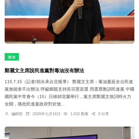
政治
鄭麗文主席說民進黨對毒油沒有辦法
115.7.15（記者/胡永承台北報導） 鄭麗文主席：毒油蔓延全台民進
黨無能拿不出辦法 呼籲鄉親支持吳宗憲當選 用選票教訓民進黨 中國
國民黨中常會今（15）日移師宜蘭舉行，黨主席鄭麗文致詞時火力
全開，痛批民進黨政府對於致...
編輯部
2026年七月16日
1,432 觀看
0 分享