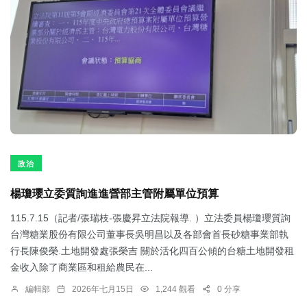
政治
楊瓊瓔立委質詢進進營部主管附屬單位預算
115.7.15（記者/張瑞枝-張慶昇立法院報導. ）立法委員楊瓊瓔質詢
台灣糖業股份有限公司董事長吳明昌以及各部會首長砂糖事業部執
行長陳俊榮.土地開發處張榮吉 關於活化四百公傾的台糖土地開發租
金收入除了商業區和租給農民在...
編輯部
2026年七月15日
1,244 觀看
0 分享