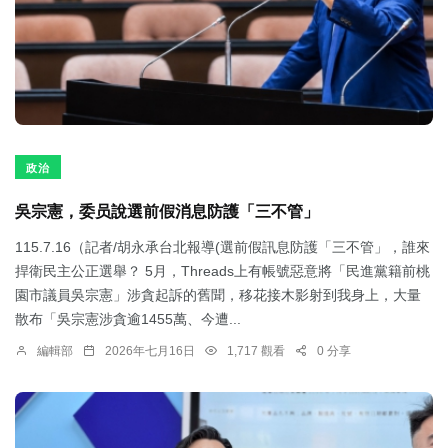
政治
吳宗憲，委员說選前假消息防護「三不管」
115.7.16（記者/胡永承台北報導(選前假訊息防護「三不管」，誰來
捍衛民主公正選舉？ 5月，Threads上有帳號惡意將「民進黨籍前桃
園市議員吳宗憲」涉貪起訴的舊聞，移花接木影射到我身上，大量
散布「吳宗憲涉貪逾1455萬、今遭...
編輯部
2026年七月16日
1,717 觀看
0 分享