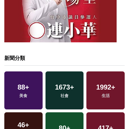
新聞分類
88
+
1673
+
1992
+
兩
美食
社會
生活
區
46
+
80
+
417
+