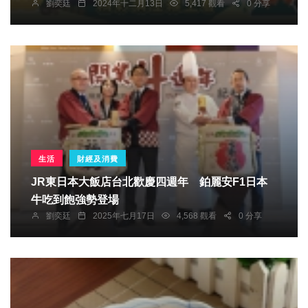
劉奕廷
2024年十二月13日
5,417 觀看
0 分享
生活
財經及消費
JR東日本大飯店台北歡慶四週年 鉑麗安F1日本
牛吃到飽強勢登場
劉奕廷
2025年七月17日
4,568 觀看
0 分享