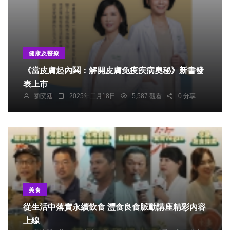
健康及醫療
《當皮膚起內鬨：解開皮膚免疫疾病奧秘》新書發
表上市
劉奕廷
2025年二月18日
5,587 觀看
0 分享
美食
從生活中落實永續飲食 灃食良食脈動講座精彩內容
上線