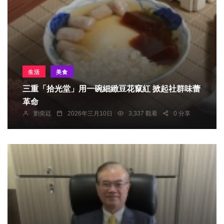
生活
美食
三重「拾光堂」用一碗細緻豆花竄紅 掀起社群味蕾
革命
劉奕廷
2026年三月10日
3,337 觀看
0 分享