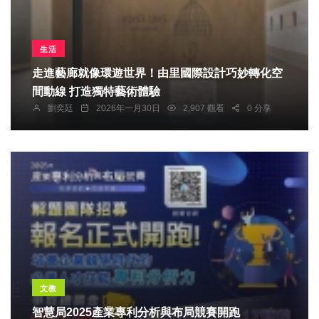
生活
走進藝廊就像環遊世界！由里國際設計巧妙轉化空
間動線 打造獨特藝術體驗
劉奕廷
2026年一月30日
2,907 觀看
0 分享
文教
智慧局2025產業專利分析與布局競賽開跑