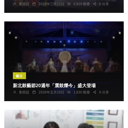
劉奕廷
2025年三月11日
4,916 觀看
0 分享
藝文
新北鼓藝節20週年「震鼓爍今」盛大登場
劉奕廷
2026年五月18日
1,830 觀看
0 分享