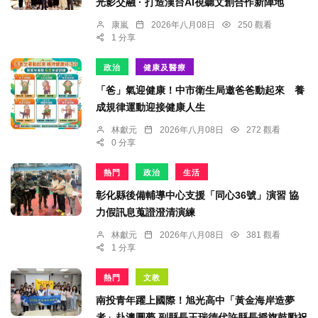
光影交融 · 打造漢台AI視聽文創合作新陣地
康嵐
2026年八月08日
250 觀看
1 分享
政治
健康及醫療
「爸」氣迎健康！中市衛生局邀爸爸動起來 養
成規律運動迎接健康人生
林獻元
2026年八月08日
272 觀看
0 分享
熱門
政治
生活
彰化縣後備輔導中心支援「同心36號」演習 協
力假訊息蒐證澄清演練
林獻元
2026年八月08日
381 觀看
1 分享
熱門
文教
南投青年躍上國際！旭光高中「黃金海岸造夢
者」赴澳圓夢 副縣長王瑞德代許縣長授旗鼓勵祝