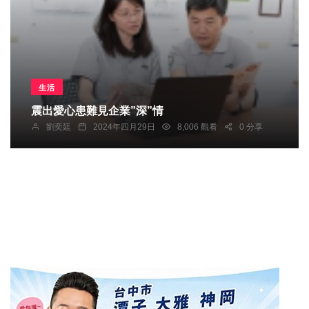
生活
震出愛心患難見企業”深”情
劉奕廷
2024年四月29日
8,006 觀看
0 分享