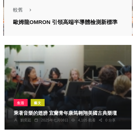
較舊
歐姆龍OMRON 引領高端半導體檢測新標準
生活
藝文
乘著音樂的翅膀 宜蘭青年康筠翱翔美國古典樂壇
劉奕廷
2025年七月08日
4,105 觀看
0 分享