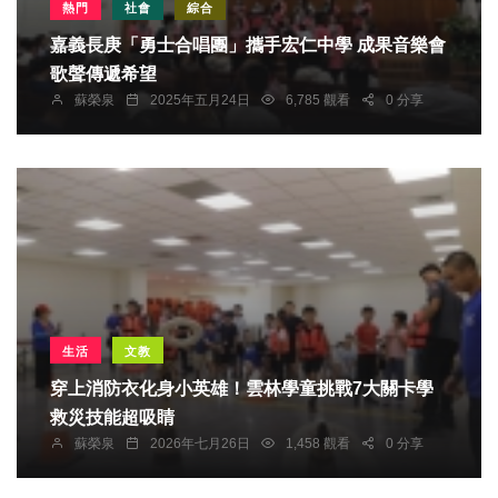
熱門
社會
綜合
嘉義長庚「勇士合唱團」攜手宏仁中學 成果音樂會
歌聲傳遞希望
蘇榮泉
2025年五月24日
6,785 觀看
0 分享
生活
文教
穿上消防衣化身小英雄！雲林學童挑戰7大關卡學
救災技能超吸睛
蘇榮泉
2026年七月26日
1,458 觀看
0 分享