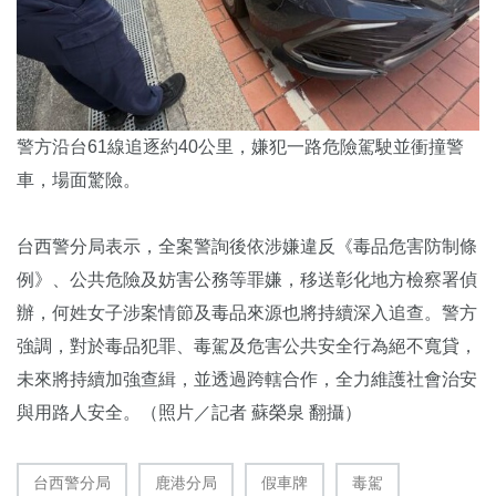
警方沿台61線追逐約40公里，嫌犯一路危險駕駛並衝撞警
車，場面驚險。
台西警分局表示，全案警詢後依涉嫌違反《毒品危害防制條
例》、公共危險及妨害公務等罪嫌，移送彰化地方檢察署偵
辦，何姓女子涉案情節及毒品來源也將持續深入追查。警方
強調，對於毒品犯罪、毒駕及危害公共安全行為絕不寬貸，
未來將持續加強查緝，並透過跨轄合作，全力維護社會治安
與用路人安全。（照片／記者 蘇榮泉 翻攝）
台西警分局
鹿港分局
假車牌
毒駕