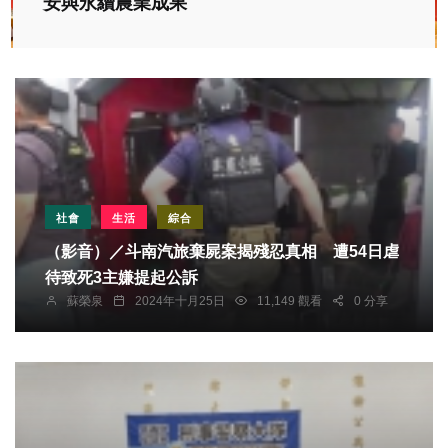
安與永續農業成果
社會
生活
綜合
（影音）／斗南汽旅棄屍案揭殘忍真相 遭54日虐
待致死3主嫌提起公訴
蘇榮泉
2024年十月25日
11,149 觀看
0 分享