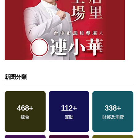
新聞分類
468
172
+
+
112
14
+
+
338
6
+
+
福
綜合
藝文
司法放大鏡
運動
財經及消費
綜藝
區