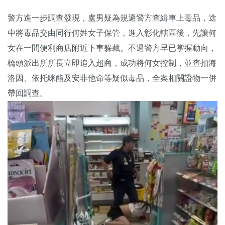
警方進一步調查發現，盧男疑為規避警方查緝車上毒品，途
中將毒品交由同行何姓女子保管，進入彰化轄區後，先讓何
女在一間便利商店附近下車躲藏。不過警方早已掌握動向，
橋頭派出所所長立即追入超商，成功將何女控制，並查扣海
洛因、依托咪酯及安非他命等疑似毒品，全案相關證物一併
帶回調查。