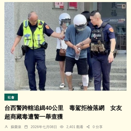
社會
台西警跨轄追緝40公里 毒駕拒檢落網 女友
超商藏毒遭警一舉查獲
蘇榮泉
2026年七月08日
2,401 觀看
0 分享