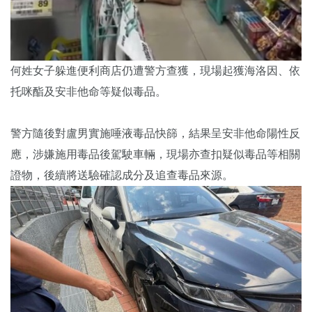
何姓女子躲進便利商店仍遭警方查獲，現場起獲海洛因、依
托咪酯及安非他命等疑似毒品。
警方隨後對盧男實施唾液毒品快篩，結果呈安非他命陽性反
應，涉嫌施用毒品後駕駛車輛，現場亦查扣疑似毒品等相關
證物，後續將送驗確認成分及追查毒品來源。