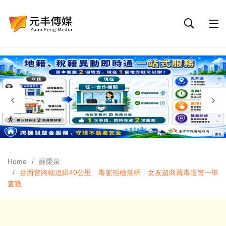
Home
蘇榮泉
台西警跨轄追緝40公里 毒駕拒檢落網 女友超商藏毒遭警一舉
查獲