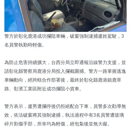
警方於彰化鹿港成功攔阻車輛，破窗強制逮捕盧姓駕駛，3
名員警執勤時輕傷。
為防止危害持續擴大，台西分局立即通報沿線警力支援，並
請彰化縣警察局鹿港分局投入攔截圍捕。警方一路掌握逃逸
車輛動向，經跨轄合作部署後，最終於彰化縣鹿港鎮鹿草
路、彰濱工業區附近成功攔阻小貨車。
警方表示，盧男遭攔停後仍拒絕配合下車，員警多次勸導無
效，依法破窗將其強制逮捕，執法過程中有3名員警遭玻璃
碎片割傷手部，所幸均為輕傷，經包紮後並無大礙。