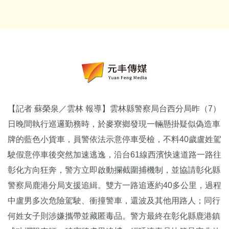
【記者 蘇榮泉／雲林 報導】雲林縣警察局台西分局昨（7）
日晚間執行巡邏勤務時，於麥寮鄉發現一輛懸掛疑似偽造車
牌的藍色小貨車，員警依法示意停車受檢，不料40歲盧姓駕
駛假意停車後突然加速逃逸，沿台61線西濱快速道路一路往
彰化方向狂奔，警方立即啟動攔截圍捕機制，並協請彰化縣
警察局鹿港分局支援追緝。雙方一路追逐約40多公里，過程
中盧男多次危險駕駛、衝撞警車，還波及其他用路人；同行
何姓女子則涉嫌攜帶並藏匿毒品。警方最終在彰化縣鹿港鎮