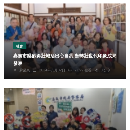
社會
嘉義市樂齡勇壯城活出心自我 翻轉壯世代印象成果
發表
蘇榮泉
2024年八月02日
7,899 觀看
0 分享