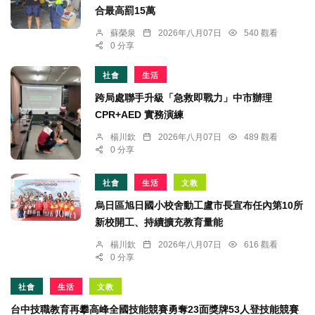
合最高罰15萬
蘇榮泉
2026年八月07日
540 觀看
0 分享
社會
生活
跨局處聯手升級「急救即戰力」中市辦理
CPR+AED 實務演練
楊川欽
2026年八月07日
489 觀看
0 分享
社會
生活
文教
烏日區旭日國小校舍動工盧市長宣布任內第10所
新校開工、持續擴充教育量能
楊川欽
2026年八月07日
616 觀看
0 分享
社會
生活
文教
台中技職教育再攀高峰全國技能競賽勇奪23面獎牌53人登技能競賽