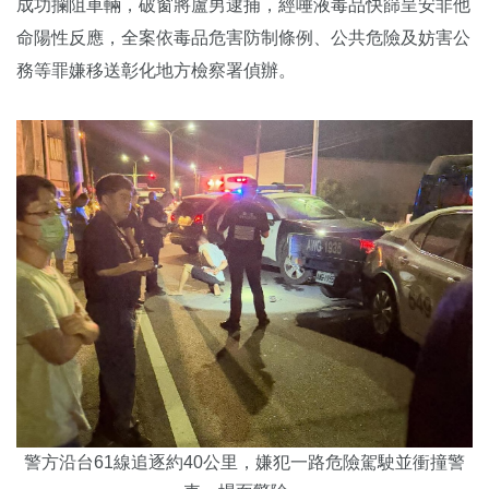
成功攔阻車輛，破窗將盧男逮捕，經唾液毒品快篩呈安非他
命陽性反應，全案依毒品危害防制條例、公共危險及妨害公
務等罪嫌移送彰化地方檢察署偵辦。
警方沿台61線追逐約40公里，嫌犯一路危險駕駛並衝撞警