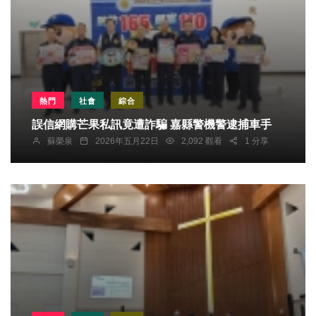
熱門
社會
綜合
誤信網購芒果私訊竟遭詐騙 嘉縣警機警逮捕車手
蘇榮泉
2026年五月22日
2,092 觀看
1 分享