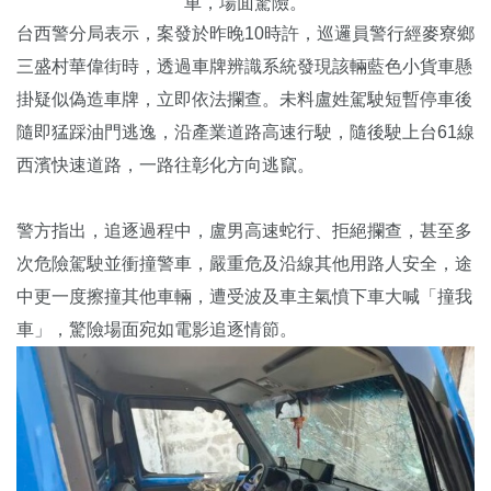
車，場面驚險。
台西警分局表示，案發於昨晚10時許，巡邏員警行經麥寮鄉
三盛村華偉街時，透過車牌辨識系統發現該輛藍色小貨車懸
掛疑似偽造車牌，立即依法攔查。未料盧姓駕駛短暫停車後
隨即猛踩油門逃逸，沿產業道路高速行駛，隨後駛上台61線
西濱快速道路，一路往彰化方向逃竄。
警方指出，追逐過程中，盧男高速蛇行、拒絕攔查，甚至多
次危險駕駛並衝撞警車，嚴重危及沿線其他用路人安全，途
中更一度擦撞其他車輛，遭受波及車主氣憤下車大喊「撞我
車」，驚險場面宛如電影追逐情節。