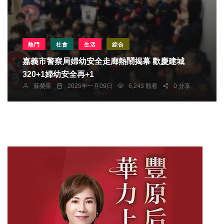
熱門
社會
生活
綜合
嘉義市警察局婦幼安全走廊熱鬧揭幕 歡慶建城
320+1婦幼安全再+1
蘇榮泉
2025年一月09日
6,243 觀看
0 分享