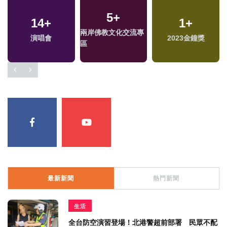
5
+
428
14
+
+
1356
+
505
1
+
+
兩岸佛教文化交流專
演唱會
熱門
政治
2023金鐘獎
旅遊
區
最新新聞
熱門新聞
生活
全台防空演習登場！北港警超前部署 民眾不配