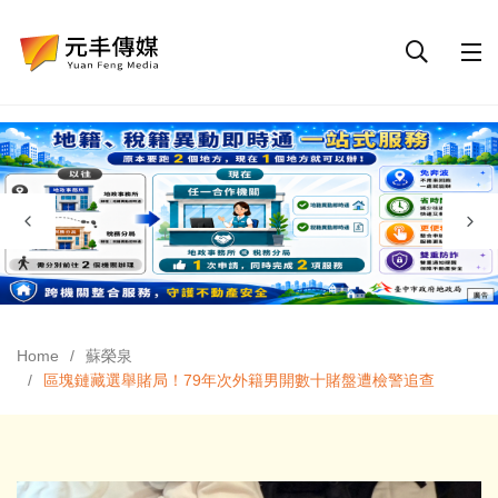
Home
蘇榮泉
區塊鏈藏選舉賭局！79年次外籍男開數十賭盤遭檢警追查