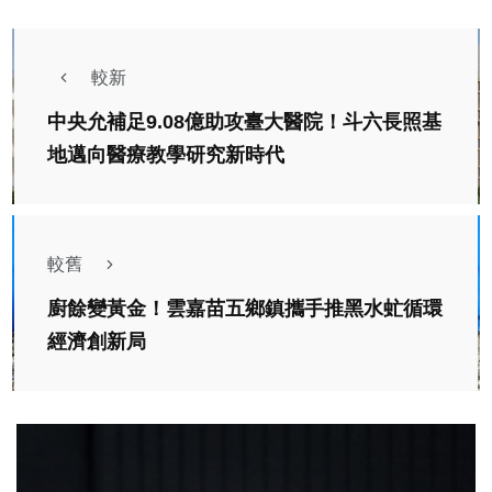
較新
中央允補足9.08億助攻臺大醫院！斗六長照基
地邁向醫療教學研究新時代
較舊
廚餘變黃金！雲嘉苗五鄉鎮攜手推黑水虻循環
經濟創新局