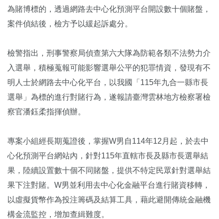
為賭博標的，透過網路去中心化預測平台開設數十個賭盤，
案件偵結後，檢方予以緩起訴處分。
檢警指出，刑事警察局偵查第六大隊為防範各類不法勢力介
入選舉，積極蒐報可能影響選舉公平的犯罪情資，發現有不
明人士於網路去中心化平台，以我國「115年九合一縣市長
選舉」為標的進行對賭行為，遂報請臺灣雲林地方檢察署檢
察官潘鈺柔指揮偵辦。
專案小組經長期蒐證後，掌握W男自114年12月起，於去中
心化預測平台網站內，針對115年直轄市長及縣市長選舉結
果，陸續設置數十個不同賭盤，提供不特定民眾針對選舉結
果下注對賭。W男並利用去中心化金融平台進行賭資移轉，
以虛擬貨幣作為投注籌碼及結算工具，藉此避開傳統金融機
構金流監控，增加查緝難度。