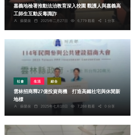
嘉義地檢署推動法治教育深入校園 觀護人與嘉義高
工師生互動反毒識詐
蘇榮泉
2025年二月27日
6,779 觀看
1 分享
社會
生活
綜合
雲林招商釋27億投資商機 打造高鐵社宅與休閒新
地標
蘇榮泉
2025年七月10日
7,268 觀看
0 分享