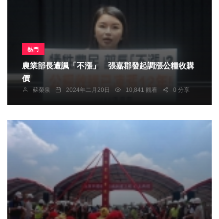
熱門
農業部長遭諷「不漲」 張嘉郡發起調漲公糧收購
價
蘇榮泉
2024年二月20日
10,841 觀看
0 分享