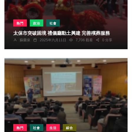
熱門
政治
社會
太保市突破困境 禮儀廳動土興建 完善殯葬服務
蘇榮泉
2025年六月11日
7,706 觀看
0 分享
熱門
社會
生活
綜合