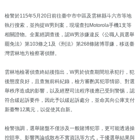
檢警於115年5月20日前往臺中市中區及雲林縣斗六市等地
執行搜索，並拘提W男到案，現場查扣Motorola手機1支等
相關證物。全案經調查後，認W男涉嫌違反《公職人員選舉
罷免法》第103條之1及《刑法》第268條賭博罪嫌，移送臺
灣雲林地方檢察署偵辦。
雲林地檢署偵查終結後指出，W男於偵查期間坦承犯行，犯
後態度良好，且查無前科紀錄，檢方審酌其犯罪情節、對選
舉秩序造成的影響，以及經歷司法程序後應已受到警惕，認
符合緩起訴要件，因此予以緩起訴處分，並命其向公庫支付
新臺幣12萬元，以促使其自新。
檢警強調，選舉賭盤不僅涉及一般賭博犯罪，更可能透過操
控賠率、影響輿論或散布不實資訊等方式，干擾選舉結果與