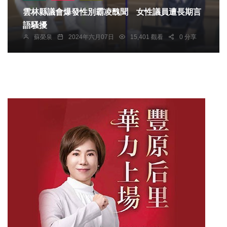
雲林縣議會爆發性別霸凌醜聞 女性議員遭長期言
語騷擾
蘇榮泉
2024年六月07日
15,401 觀看
0 分享