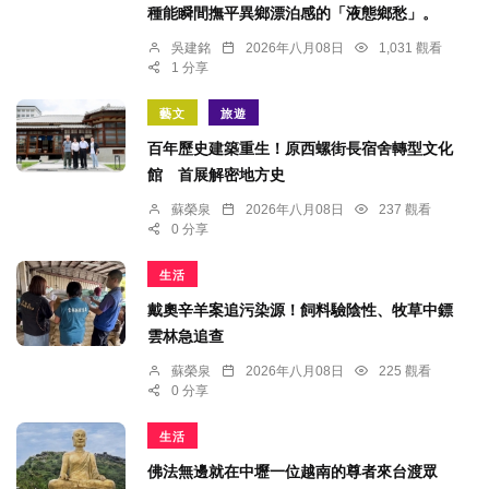
種能瞬間撫平異鄉漂泊感的「液態鄉愁」。
吳建銘
2026年八月08日
1,031 觀看
1 分享
藝文
旅遊
百年歷史建築重生！原西螺街長宿舍轉型文化
館 首展解密地方史
蘇榮泉
2026年八月08日
237 觀看
0 分享
生活
戴奧辛羊案追污染源！飼料驗陰性、牧草中鏢
雲林急追查
蘇榮泉
2026年八月08日
225 觀看
0 分享
生活
佛法無邊就在中壢一位越南的尊者來台渡眾