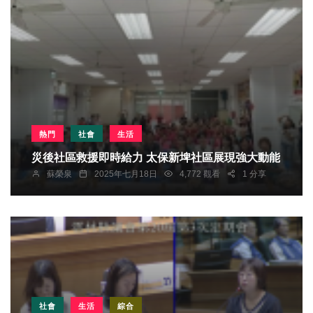
熱門
社會
生活
災後社區救援即時給力 太保新埤社區展現強大動能
蘇榮泉
2025年七月18日
4,772 觀看
1 分享
社會
生活
綜合