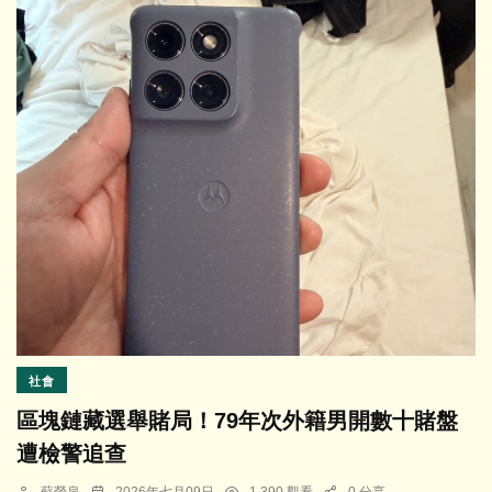
社會
區塊鏈藏選舉賭局！79年次外籍男開數十賭盤
遭檢警追查
蘇榮泉
2026年七月09日
1,390 觀看
0 分享