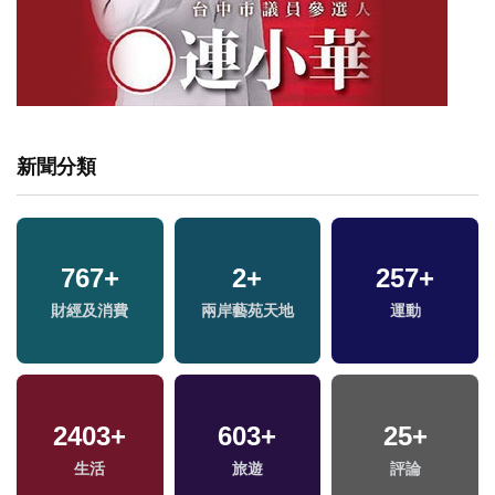
新聞分類
767
+
2
+
257
+
財經及消費
兩岸藝苑天地
運動
2403
+
603
+
25
+
生活
旅遊
評論