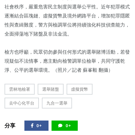
社會秩序，嚴重危害民主制度與選舉公平性。近年犯罪模式
逐漸結合區塊鏈、虛擬貨幣及境外網路平台，增加犯罪隱匿
性與查緝難度，警方與檢調單位將持續強化科技偵查能力，
全面掃蕩地下賭盤及非法金流。
檢方也呼籲，民眾切勿參與任何形式的選舉賭博活動，若發
現疑似不法情事，應主動向檢警調單位檢舉，共同守護乾
淨、公平的選舉環境。（照片／記者 蘇峯毅 翻攝）
雲林地檢署
選舉賭盤
虛擬貨幣
去中心化平台
九合一選舉
分享
0+
0+