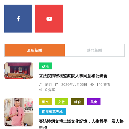
最新新聞
熱門新聞
政治
立法院請審核監察院人事同意權公聽會
胡月
2026年八月06日
146 觀看
0 分享
藝文
文教
綜合
美食
兩岸藝苑天地
專訪陸炳文博士談文化記憶，人生哲學 及人格
思想