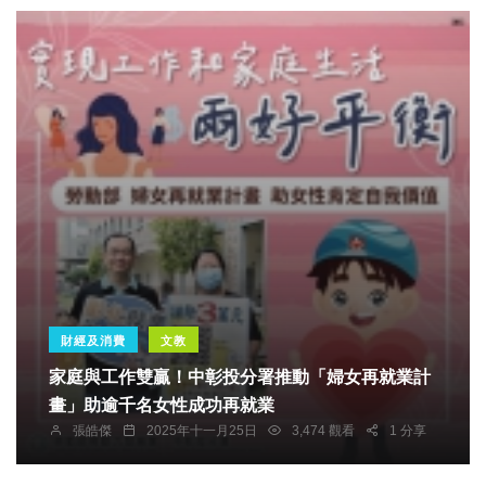
財經及消費
文教
家庭與工作雙贏！中彰投分署推動「婦女再就業計
畫」助逾千名女性成功再就業
張皓傑
2025年十一月25日
3,474 觀看
1 分享