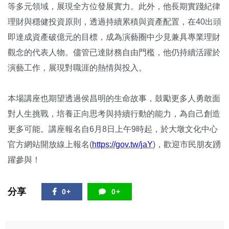
等多元領域，
展現全方位發展實力。此外，他長期實踐紀律
理財與穩健投資原則，
透過持續累積與資產配置，在40出頭
即達成資產破億元的目標，
成為演藝圈中少見兼具專業理財
觀念的代表人物。
儘管已達財務自由門檻，他仍持續活躍於
演藝工作，
展現對職涯的熱情與投入。
本場講座也期望透過侯昌明的生命故事，
鼓勵更多人勇敢面
對人生挑戰，培養正向思考與持續行動的能力，
為自己創造
更多可能。講座報名自6月8日上午9時起，
於大墩文化中心
官方網站開放線上報名(
https://gov.
tw/jaY
)，歡迎市民朋友踴
躍參與！
分享
0+
0+