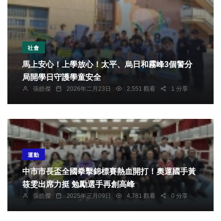
社會
馬上安心！上學放心！太平、烏日和霧峰3個警分
局開學日守護學童安全
張皓傑
2026年二月23日
2,551 觀看
1 分享
運動
中市市長盃全國拳擊錦標賽熱血開打！奧運國手黃
筱雯出席力挺 勉勵選手再創高峰
張皓傑
2025年三月09日
4,781 觀看
0 分享