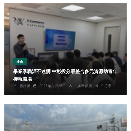
社會
畢業季職涯不迷惘 中彰投分署整合多元資源助青年
接軌職場
張皓傑
2026年六月25日
1,425 觀看
0 分享