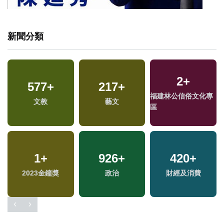
新聞分類
2
+
577
+
217
+
福建林公信俗文化專
文教
藝文
區
1
+
926
+
420
+
2023金鐘獎
政治
財經及消費