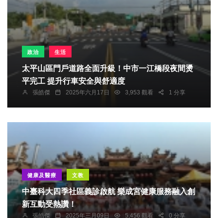
政治
生活
太平山區門戶道路全面升級！中市一江橋段夜間燙
平完工 提升行車安全與舒適度
張皓傑
2025年六月17日
3,953 觀看
1 分享
健康及醫療
文教
中臺科大四季社區義診啟航 樂成宮健康服務融入創
新互動受熱讚！
張皓傑
2025年三月09日
5,456 觀看
0 分享