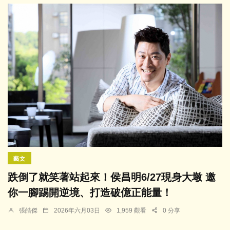
藝文
跌倒了就笑著站起來！侯昌明6/27現身大墩 邀
你一腳踢開逆境、打造破億正能量！
張皓傑
2026年六月03日
1,959 觀看
0 分享