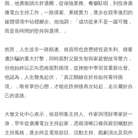
我，他勇敢踏出舒適圈，從保險業務、餐廳駐唱，
到投身廣
播電台主持工作，一路摸索、累積實力，
逐步在競爭激烈的
媒體環境中站穩腳步。他強調：「
成功從來不是一蹴可幾，
而是長時間的堅持與選擇。」
然而，人生並非一路順遂。侯昌明也曾歷經投資失利、
積蓄
遭詐騙的重大打擊，同時面對父親失智與家庭變故等壓力，
但他始終以正向思維面對困境，從挫敗中學習並重新出發。
他認為，
人生難免起伏，「真正關鍵在於你如何看待困
境」，唯有掌控心態，
才能在跌倒後再次站起，走出屬於自
己的道路。
大墩文化中心表示，侯昌明集主持人、作家與理財專家於一
身，
早年從廣播電台主持起家，憑藉清晰口條與親切幽默的
主持風格，
逐步跨足電視節目、活動主持、戲劇演出及寫作