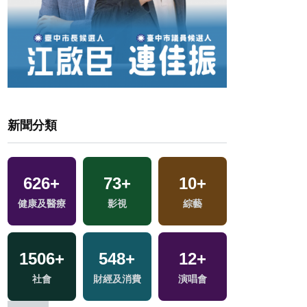
新聞分類
626
+
73
+
10
+
758
+
健康及醫療
影視
綜藝
綜合
1506
+
548
+
12
+
380
+
交
社會
財經及消費
演唱會
熱門