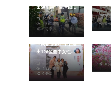
運國
出遊前至「台灣旅宿
張
挺 勉勵選手再創高
20
張皓傑
網」查詢合法旅館或
峰
4,
2025年十二月10日
政治
民宿
0 
3,719 觀看
台中
藝文
0 分享
中市
女性藝術力量崛起
季賞
「來走花路吧！」展
張
出126位臺中女性藝
20
張皓傑
術家作品
5,
2025年三月09日
0 
4,928 觀看
0 分享