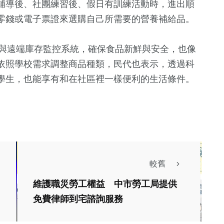
輔導後、社團練習後、假日有訓練活動時，進出順
零錢或電子票證來選購自己所需要的營養補給品。
管與遠端庫存監控系統，確保食品新鮮與安全，也像
依照學校需求調整商品種類，民代也表示，透過科
學生，也能享有和在社區裡一樣便利的生活條件。
較舊
維護職災勞工權益 中市勞工局提供
健康及醫療
文教
市長盃全國拳擊
免費律師到宅諮詢服務
中臺科大四季社區義
賽熱血開打！奧
診啟航 樂成宮健康