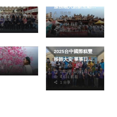
手黃筱雯出席力
服務融入創新互動受
皓傑
張皓傑
25年三月09日
熱讚！
2025年三月09日
781 觀看
旅遊
5,454 觀看
分享
熱門
政治
花都繽紛浪漫
0 分享
旅遊
觀旅局揭一年四
添丁添福風箏高飛
花情報
2025台中國際糕豐
皓傑
25年三月10日
移師大安 箏箏日上
127 觀看
張皓傑
助觀光產業起飛
分享
2025年九月01日
4,631 觀看
1 分享