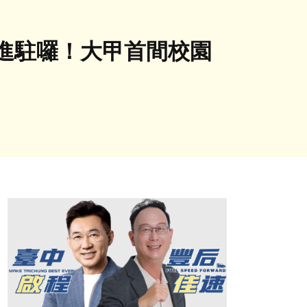
進駐囉！大甲首間校園