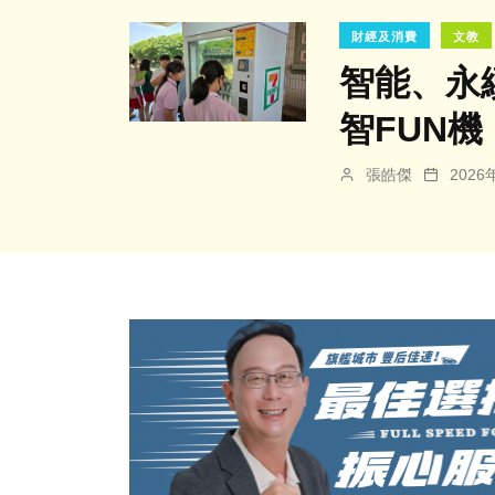
財經及消費
文教
智能、永
智FUN
張皓傑
202