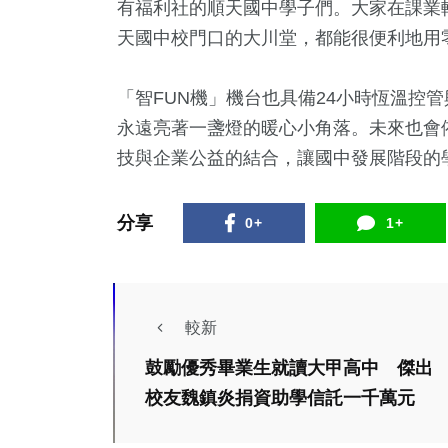
有福利社的順天國中學子們。大家在課業
天國中校門口的大川堂，都能很便利地用
「智FUN機」機台也具備24小時恆溫控
永遠亮著一盞燈的暖心小角落。未來也會
技與企業公益的結合，讓國中發展階段的
分享
0+
1+
較新
運動
鼓勵優秀畢業生就讀大甲高中 傑出
政治
社會
中市
校友魏鎮炎捐資助學信託一千萬元
中市府鐵腕執行日租
錦標
套房斷水斷電 呼籲