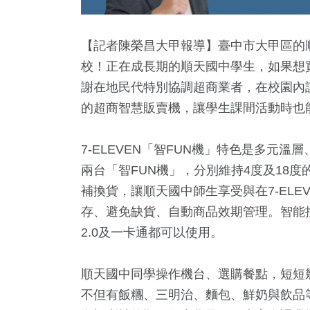
【記者陳榮昌大甲報導】臺中市大甲區的
校！正在成長期的順天國中學生，如果想
謝在地民代特別協調超商業者，在校園內
的超商智慧販賣機，讓學生課間活動時也
7-ELEVEN「智FUN機」特色是多元
兩台「智FUN機」，分別維持4度及18
7
+
752
+
16
+
23
+
1
+
補換貨，讓順天國中師生享受與在7-EL
遊
文教
2024總統大選
司法放大鏡
2023金
存、避免缺貨、自動商品效期管理。智能控
2.0及一卡通都可以使用。
+
5
+
19
+
順天國中同學操作機台、選購餐點，短短
公信俗文
兩岸佛教文化交
評論
流專區
不但有飯糰、三明治、麵包、鮮奶與飲品