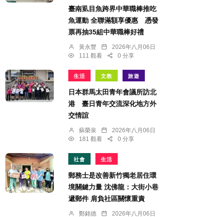
臺南虱目魚跨界中華職棒推吃
魚運動 全聯滿額享優惠 憑發
票再抽35組中華職棒好禮
黃永豐
2026年八月06日
111 觀看
0 分享
生活
文教
旅遊
日本群馬太田青年會議所訪北
港 臺日青年交流深化地方外
交情誼
蘇榮泉
2026年八月06日
181 觀看
0 分享
社會
生活
郵務士是改善新竹獨老居住環
境關鍵力量 沈佛龍：大街小巷
遞郵件 肩負社區關懷重責
鄭銘德
2026年八月06日