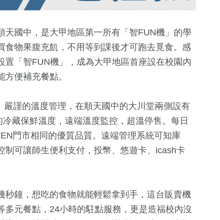
順天國中，是大甲地區第一所有「智FUN機」的學
買食物果腹充飢，不用等到課後才可跑去覓食。感
設置「智FUN機」，成為大甲地區首座設在校園內
能方便補充餐點。
溫層、嚴謹的溫度管理，在順天國中的大川堂兩側設有
度的冷藏保鮮溫度，遠端溫度監控，超溫停售。每日
37
+
14
+
76
+
EVEN門市相同的優質品質。遠端管理系統可知庫
鐘獎
2024立委選戰
海峽論壇專區
兩岸
制可讓師生便利支付，投幣、悠遊卡、icash卡
42
+
184
+
279
+
幾秒鐘，想吃的食物就能輕鬆拿到手，這台販賣機
兩岸道教文化
運動
藝文
流專區
等多元餐點，24小時的駐點服務，更是造福校內沒