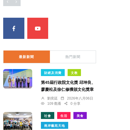
最新新聞
熱門新聞
財經及消費
文教
第45屆行政院文化獎 邱坤良、
廖慶松及徐仁修獲頒文化獎章
劉奕廷
2026年八月06日
109 觀看
0 分享
社會
生活
美食
兩岸藝苑天地