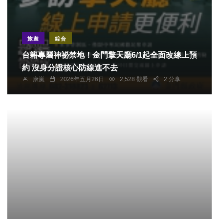
旅遊
綜合
台籍專屬神祕禁地！金門擎天廳6/1起全面改線上預
約 沒身分證核心防線進不去
康嵐
2026年五月26日
2,528 觀看
2 分享