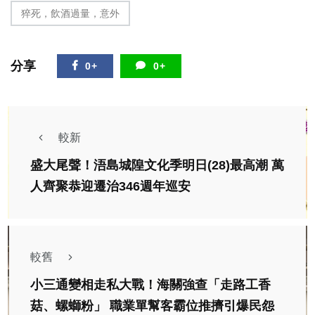
猝死，飲酒過量，意外
分享
0+
0+
較新
盛大尾聲！浯島城隍文化季明日(28)最高潮 萬
人齊聚恭迎遷治346週年巡安
較舊
小三通變相走私大戰！海關強查「走路工香
菇、螺螄粉」 職業單幫客霸位推擠引爆民怨