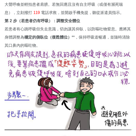
大聲呼喚並輕拍患者肩膀。若無回應且沒有自主呼吸（或僅有瀕死喘
息），立刻撥打
119
電話求救，並開啟手機免提，聽從派遣員指示。
第 2 步（若患者仍有呼吸）：調整安全體位
若患者有心跳呼吸但失去意識，切勿讓其仰臥，以防嘔吐物窒息。應將其
身體調整為
穩定的側臥位（復甦體位）
**，保持呼吸道暢通，並隨時清除
其口鼻內的嘔吐物。