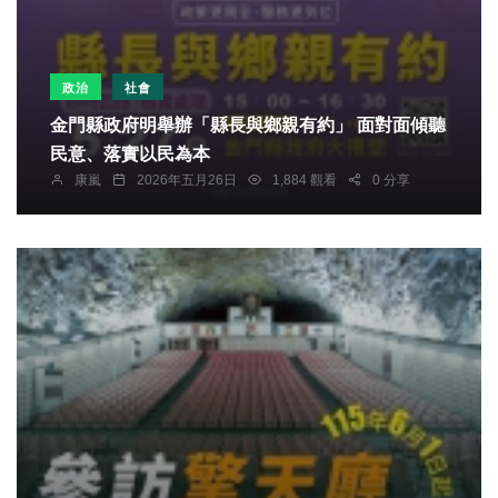
政治
社會
金門縣政府明舉辦「縣長與鄉親有約」 面對面傾聽
民意、落實以民為本
康嵐
2026年五月26日
1,884 觀看
0 分享