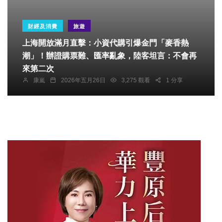
財經及消費
旅遊
上海開放滿月直擊：小資代購引爆金門「麥香熱
潮」！辦證購票難、匯率亂象，陸客坦言：不會再
來第二次
康嵐
2026年五月26日
3,275 觀看
1 分享