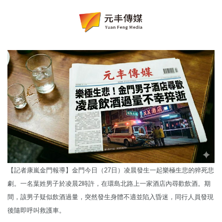
【記者康嵐金門報導】金門今日（27日）凌晨發生一起樂極生悲的猝死悲
劇。一名葉姓男子於凌晨2時許，在環島北路上一家酒店內尋歡飲酒。期
間，該男子疑似飲酒過量，突然發生身體不適並陷入昏迷，同行人員發現
後隨即呼叫救護車。