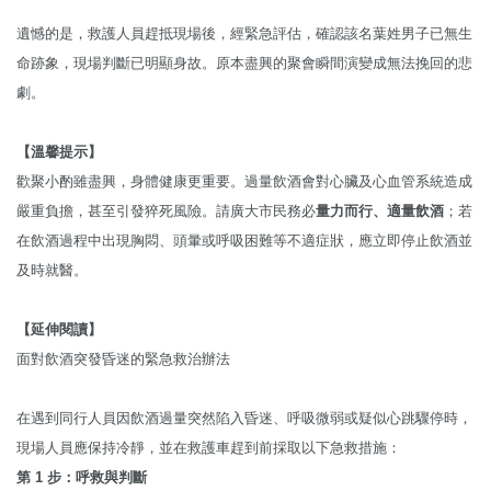
遺憾的是，救護人員趕抵現場後，經緊急評估，確認該名葉姓男子已無生
命跡象，現場判斷已明顯身故。原本盡興的聚會瞬間演變成無法挽回的悲
劇。
【溫馨提示】
歡聚小酌雖盡興，身體健康更重要。過量飲酒會對心臟及心血管系統造成
嚴重負擔，甚至引發猝死風險。請廣大市民務必
量力而行、適量飲酒
；若
在飲酒過程中出現胸悶、頭暈或呼吸困難等不適症狀，應立即停止飲酒並
及時就醫。
【延伸閱讀】
面對飲酒突發昏迷的緊急救治辦法
在遇到同行人員因飲酒過量突然陷入昏迷、呼吸微弱或疑似心跳驟停時，
現場人員應保持冷靜，並在救護車趕到前採取以下急救措施：
第 1 步：呼救與判斷