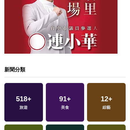
新聞分類
518
+
91
+
12
+
旅遊
美食
綜藝