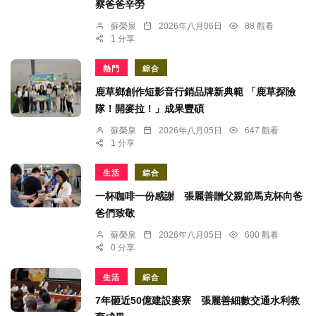
察爸爸辛勞
蘇榮泉
2026年八月06日
88 觀看
1 分享
熱門
綜合
鹿草鄉創作短影音行銷品牌新典範 「鹿草探險
隊！開麥拉！」成果豐碩
蘇榮泉
2026年八月05日
647 觀看
1 分享
生活
綜合
一杯咖啡一份感謝 張麗善贈父親節馬克杯向爸
爸們致敬
蘇榮泉
2026年八月05日
600 觀看
0 分享
生活
綜合
7年砸近50億建設麥寮 張麗善細數交通水利教