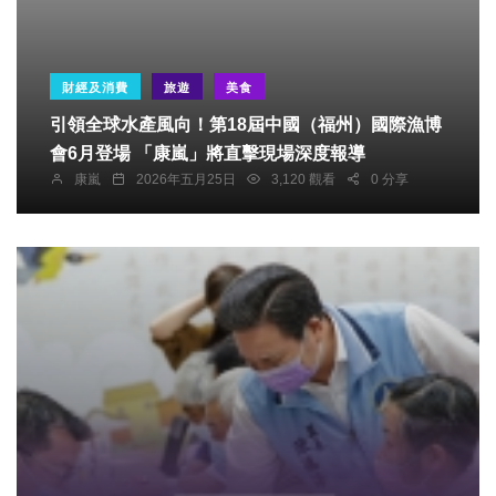
財經及消費
旅遊
美食
​引領全球水產風向！第18屆中國（福州）國際漁博
會6月登場 「康嵐」將直擊現場深度報導
康嵐
2026年五月25日
3,120 觀看
0 分享