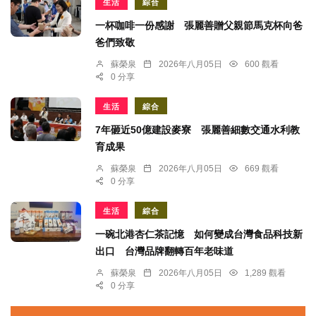
生活
綜合
一杯咖啡一份感謝 張麗善贈父親節馬克杯向爸
爸們致敬
蘇榮泉
2026年八月05日
600 觀看
0 分享
生活
綜合
7年砸近50億建設麥寮 張麗善細數交通水利教
育成果
蘇榮泉
2026年八月05日
669 觀看
0 分享
生活
綜合
一碗北港杏仁茶記憶 如何變成台灣食品科技新
出口 台灣品牌翻轉百年老味道
蘇榮泉
2026年八月05日
1,289 觀看
0 分享