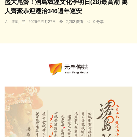
盛大尾聲！浯島城隍文化季明日(28)最高潮 萬
人齊聚恭迎遷治346週年巡安
康嵐
2026年五月27日
2,282 觀看
0 分享