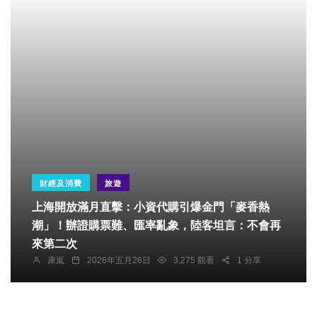
財經及消費
旅遊
上海開放滿月直擊：小資代購引爆金門「麥香熱
潮」！辦證購票難、匯率亂象，陸客坦言：不會再
來第二次
康嵐
2026年五月26日
3,275 觀看
1 分享