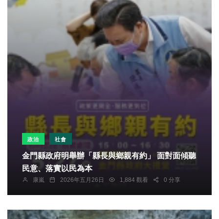
政治
社會
金門縣政府明舉辦「縣長與鄉親有約」 面對面傾聽
民意、落實以民為本
康嵐
2026年五月26日
1,884 觀看
0 分享