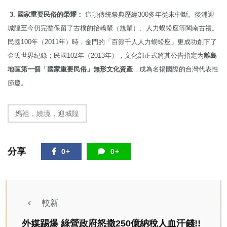
3. 國家重要民俗的榮耀：
這項傳統祭典歷經300多年從未中斷。後浦迎
城隍至今仍完整保留了古樸的抬轎輦（尬輦）、人力蜈蚣座等閩南古禮。
民國100年（2011年）時，金門的「百節千人人力蜈蚣座」更成功創下了
金氏世界紀錄；民國102年（2013年），文化部正式將其公告指定为
離島
地區第一個「國家重要民俗」無形文化資產
，成為名揚國際的台灣代表性
節慶。
媽祖，繞境，迎城隍
分享
0+
0+
較新
外媒踢爆 綠營政府怒撒250億納稅人血汗錢!!