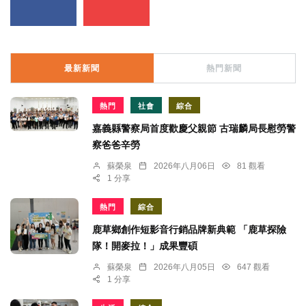
最新新聞
熱門新聞
熱門
社會
綜合
嘉義縣警察局首度歡慶父親節 古瑞麟局長慰勞警
察爸爸辛勞
蘇榮泉
2026年八月06日
81 觀看
1 分享
熱門
綜合
鹿草鄉創作短影音行銷品牌新典範 「鹿草探險
隊！開麥拉！」成果豐碩
蘇榮泉
2026年八月05日
647 觀看
1 分享