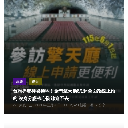
旅遊
綜合
台籍專屬神祕禁地！金門擎天廳6/1起全面改線上預
約 沒身分證核心防線進不去
康嵐
2026年五月26日
2,528 觀看
2 分享