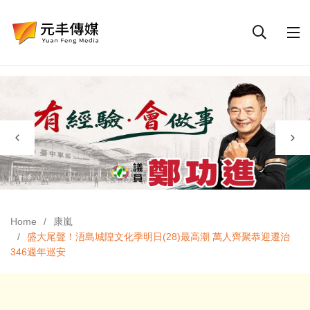
Home
康嵐
盛大尾聲！浯島城隍文化季明日(28)最高潮 萬人齊聚恭迎遷治
346週年巡安