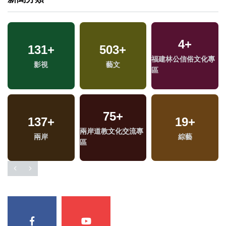
4
+
131
+
503
+
福建林公信俗文化專
兩
影視
藝文
區
區
75
+
137
+
19
+
兩岸道教文化交流專
兩岸
綜藝
區