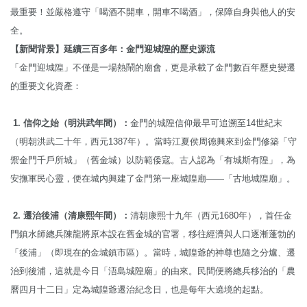
最重要！並嚴格遵守「喝酒不開車，開車不喝酒」，保障自身與他人的安
全。
【新聞背景】延續三百多年：金門迎城隍的歷史源流
「金門迎城隍」不僅是一場熱鬧的廟會，更是承載了金門數百年歷史變遷
的重要文化資產：
1.
信仰之始（明洪武年間）：
金門的城隍信仰最早可追溯至14世紀末
（明朝洪武二十年，西元1387年）。當時江夏侯周德興來到金門修築「守
禦金門千戶所城」（舊金城）以防範倭寇。古人認為「有城斯有隍」，為
安撫軍民心靈，便在城內興建了金門第一座城隍廟——「古地城隍廟」。
2. 遷治後浦（清康熙年間）：
清朝康熙十九年（西元1680年），首任金
門鎮水師總兵陳龍將原本設在舊金城的官署，移往經濟與人口逐漸蓬勃的
「後浦」（即現在的金城鎮市區）。當時，城隍爺的神尊也隨之分爐、遷
治到後浦，這就是今日「浯島城隍廟」的由來。民間便將總兵移治的「農
曆四月十二日」定為城隍爺遷治紀念日，也是每年大遶境的起點。