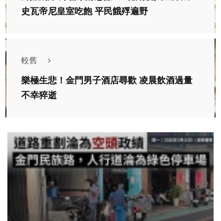
史瓦帝尼皇室吃飽 平民餓殍遍野
較舊
樂極生悲！金門男子酒店尋歡 凌晨飲酒過量
不幸猝逝