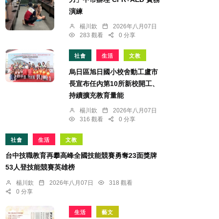
演練
楊川欽
2026年八月07日
283 觀看
0 分享
社會
生活
文教
烏日區旭日國小校舍動工盧市
長宣布任內第10所新校開工、
持續擴充教育量能
楊川欽
2026年八月07日
316 觀看
0 分享
社會
生活
文教
台中技職教育再攀高峰全國技能競賽勇奪23面獎牌
53人登技能競賽英雄榜
楊川欽
2026年八月07日
318 觀看
0 分享
生活
藝文