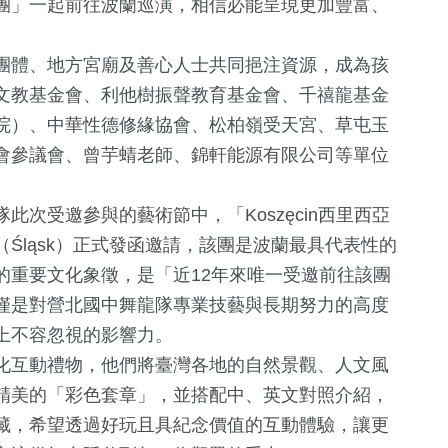
團」一起前往波蘭巡演，相信必能呈現更加豐富、
團體、地方宮廟及善心人士共同挹注資源，成為孩
文教基金會、利他樹振聲教育基金會、千禧龍基金
院）、中華性德修緣協會、松柏嶺受天宮、草屯玉
會參議會、曾芋蜻老師、錦軒能源有限公司等單位
次受邀參與的藝術節中，「Koszęcin西里西亞
Śląsk）正式發函邀請，該團是波蘭最具代表性的
的重要文化象徵，是「近12年來唯一受邀前往該團
僅是對營北國中舞龍隊專業技藝與長期努力的高度
上不容忽視的影響力。
化互動禮物，他們將臺灣各地的自然景觀、人文風
精美的「彩色套章」，並搭配中、英文對照介紹，
藏，希望透過好玩且具紀念價值的互動體驗，讓更