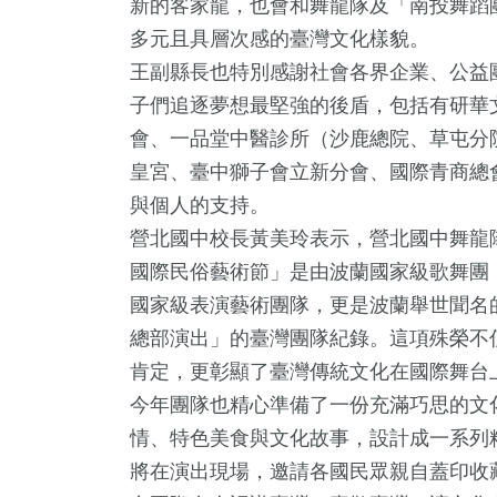
新的客家龍，也會和舞龍隊及「南投舞蹈
多元且具層次感的臺灣文化樣貌。
王副縣長也特別感謝社會各界企業、公益
子們追逐夢想最堅強的後盾，包括有研華
會、一品堂中醫診所（沙鹿總院、草屯分
皇宮、臺中獅子會立新分會、國際青商總
與個人的支持。
營北國中校長黃美玲表示，營北國中舞龍隊此
國際民俗藝術節」是由波蘭國家級歌舞團（
國家級表演藝術團隊，更是波蘭舉世聞名
總部演出」的臺灣團隊紀錄。這項殊榮不
肯定，更彰顯了臺灣傳統文化在國際舞台
今年團隊也精心準備了一份充滿巧思的文
情、特色美食與文化故事，設計成一系列
將在演出現場，邀請各國民眾親自蓋印收