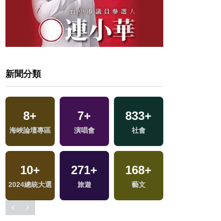
新聞分類
8
+
7
+
833
+
44
+
海峽論壇專區
演唱會
社會
美食
10
+
271
+
168
+
728
+
戰
2024總統大選
旅遊
藝文
政治