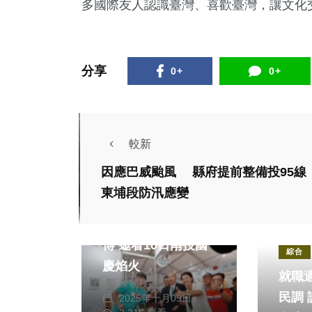
多國際友人認識臺灣、喜歡臺灣，讓文化
分享
0+
0+
較新
因應巴威颱風 縣府提前整備投95線
東埔段防汛應變
熱門
旅遊
立法院長韓國瑜逛茶
熱門
博 邀看10日南投國
綜合
慶焰火
就職週
陳朝枝
民調 許淑華施政滿
2025年十月09日