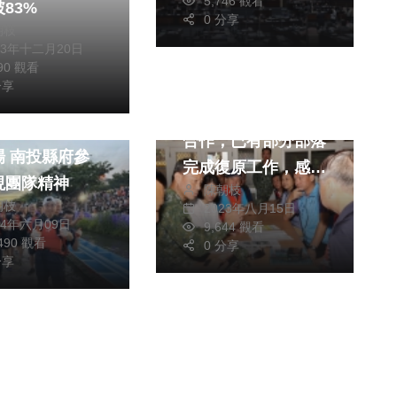
5,746 觀看
83%
0 分享
朝枝
生活
23年十二月20日
社會
生活
390 觀看
醫療
運動
旅遊
綜合
分享
旅遊
縣府持續與國軍通力
4鹿港龍舟錦標
合作，已有部分部落
場 南投縣府參
完成復原工作，感謝
現團隊精神
陳朝枝
各界協助
朝枝
2023年八月15日
24年六月09日
9,644 觀看
,490 觀看
0 分享
分享