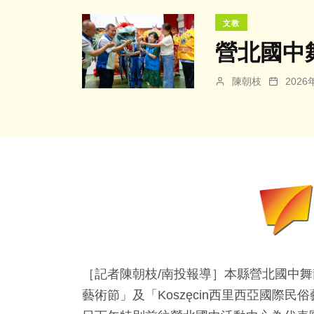
文教
營北國中
陳朝枝
202
［記者陳朝枝/南投報導］本縣營北國中舞龍
藝術節」及「Koszęcin西里西亞國際