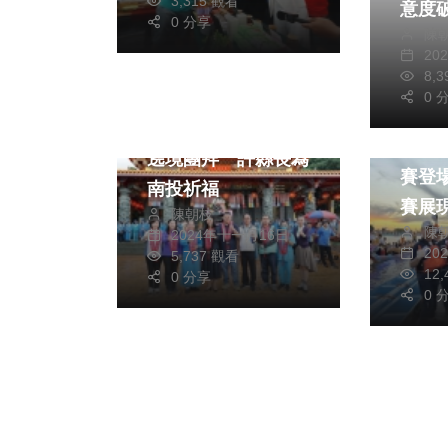
3,315 觀看
意度破
0 分享
陳
熱門
20
社會
生活
8,
健康及
文教
0 
文教
名間德芝慈惠堂祈安
202
遶境團拜 許縣長為
賽登
南投祈福
賽展
陳朝枝
陳
2024年十一月16日
20
5,737 觀看
12
0 分享
0 