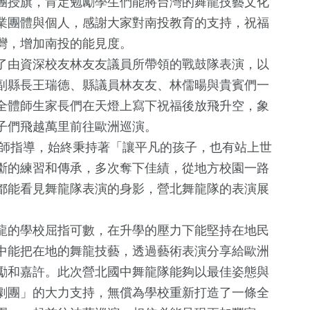
團授旗，肯定勉勵學生們能將台灣的舞龍技藝文化
業團體與個人，感謝大家對南投教育的支持，祝福
灣，增加南投的能見度。
了由資深校友林友友議員所帶領的戰鼓隊表演，以
副縣長王瑞德、縣議員林友友、林儒暘與貴賓們一
全體師生家長們在天燈上寫下祝福後放飛升空，象
子們飛越萬里前往歐洲巡演。
老師指導，始終秉持著「讓平凡的孩子，也有站上世
210
+
992
+
42
+
斷的練習和傳承，多次奪下佳績，從地方校園一路
熱門
生活
兩岸
都能看見舞龍隊表演的身影，營北舞龍隊的表演展
龍的學校屈指可數，在升學的壓力下能堅持在地民
11
+
44
+
22
+
中能把在地的舞龍技藝，透過藝術表演分享給歐洲
評論
影視
2024立委選
勵和嘉許。此次營北國中舞龍隊能夠以最佳姿態與
劇團」的大力支持，無償為學校重新打造了一條全