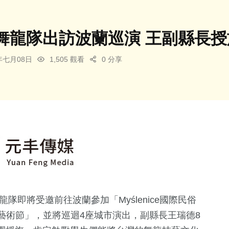
舞龍隊出訪波蘭巡演 王副縣長授
6年七月08日
1,505 觀看
0 分享
隊即將受邀前往波蘭參加「Myślenice國際民俗
民俗藝術節」，並將巡迴4座城市演出，副縣長王瑞德8