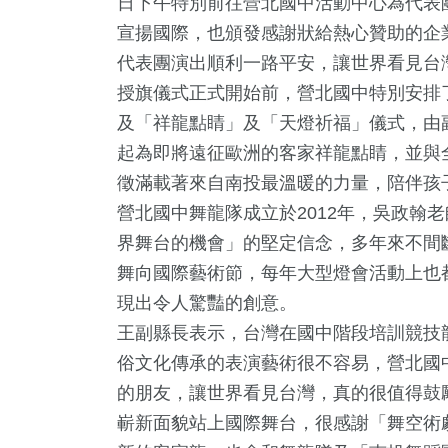
日下午特別前往營北國中活動中心為代表
宣揚國際，也頒發感謝狀給熱心贊助的企
代表團演出順利一路平安，讓世界看見台
授旗儀式正式開始前，營北國中特別安排
及「祥龍點睛」及「天燈祈福」儀式，由
起為即將遠征歐洲的客家祥龍點睛，並與
徵滿載著來自南投最溫暖的力量，陪伴孩
營北國中舞龍隊成立於2012年，吳政翰
+
346
+
303
+
101
+
6
+
界舞台的機會」的堅定信念，多年來不間
公信俗文
健康及醫療
財經及消費
運動
綜藝
舞向國際藝術節，每年大型燈會活動上也
現出令人驚豔的創意。
王副縣長表示，台灣在國中階段培訓競技
+
446
+
457
+
俗文化傳承的表演藝術很不容易，營北國
3金鐘獎
文教
綜合
的朋友，讓世界看見台灣，真的很值得鼓
嶄新面貌站上國際舞台，很感謝「舞空術