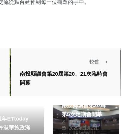
交流從舞台延伸到每一位觀眾的手中。
較舊
南投縣議會第20屆第20、21次臨時會
開幕
熱門
綜合
文教
南投縣議會第20屆
第5次定期會開幕
年ETtoday
陳朝枝
2025年五月22日