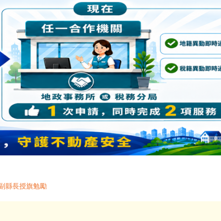
王副縣長授旗勉勵