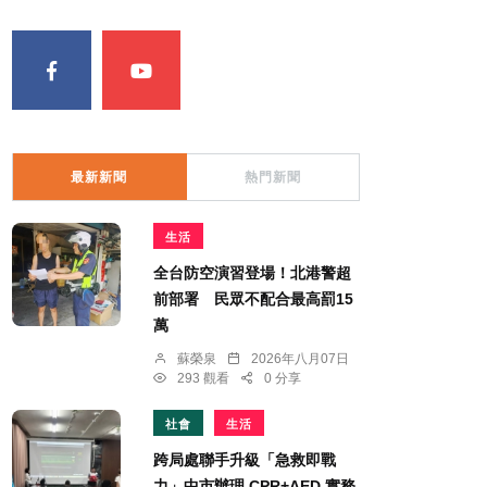
最新新聞
熱門新聞
生活
全台防空演習登場！北港警超
前部署 民眾不配合最高罰15
萬
蘇榮泉
2026年八月07日
293 觀看
0 分享
社會
生活
跨局處聯手升級「急救即戰
力」中市辦理 CPR+AED 實務