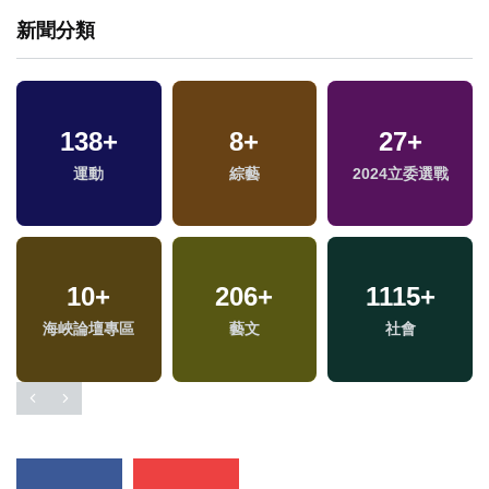
新聞分類
138
+
8
+
27
+
運動
綜藝
2024立委選戰
10
+
206
+
1115
+
兩
海峽論壇專區
藝文
社會
區