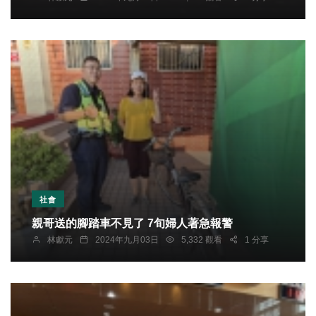
社會
親哥送的腳踏車不見了 7旬婦人著急報警
林獻元
2024年九月03日
5,332 觀看
1 分享