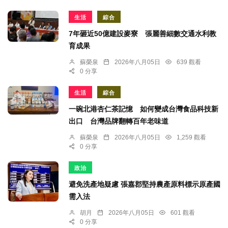
生活
綜合
7年砸近50億建設麥寮 張麗善細數交通水利教
育成果
蘇榮泉
2026年八月05日
639 觀看
0 分享
生活
綜合
一碗北港杏仁茶記憶 如何變成台灣食品科技新
出口 台灣品牌翻轉百年老味道
蘇榮泉
2026年八月05日
1,259 觀看
0 分享
政治
避免洗產地疑慮 張嘉郡堅持農產原料標示原產國
需入法
胡月
2026年八月05日
601 觀看
0 分享