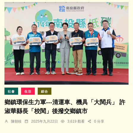
社會
生活
綜合
鄉鎮環保生力軍---清運車、機具「大閱兵」 許
淑華縣長「校閱」後撥交鄉鎮市
陳朝枝
2025年九月22日
3,619 觀看
0 分享