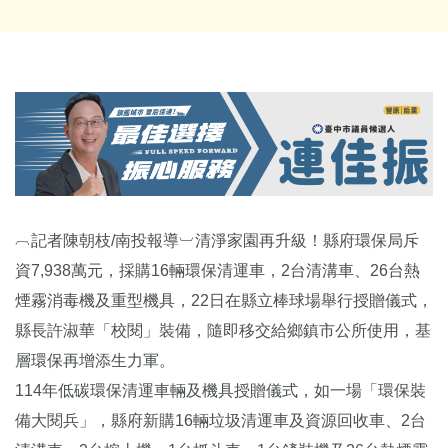
︹記者陳朝枝/南投報導︺清淨家園再升級！縣府環保局斥
資7,938萬元，採購16輛環保清運車，2台清溝車、26台熱
煙霧消毒機及重型機具，22日在縣立棒球場舉行授贈儀式，
縣長許淑華「校閱」裝備，隨即移交給鄉鎮市公所使用，基
層環保再增添生力軍。
114年低碳環保清運車輛及機具授贈儀式，如一場「環保裝
備大閱兵」，縣府新購16輛垃圾清運車及資源回收車、2台