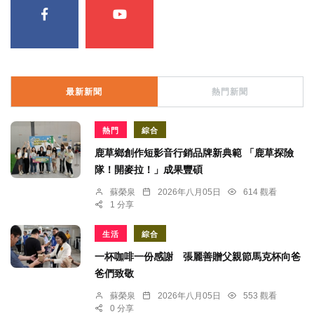
最新新聞
熱門新聞
熱門
綜合
鹿草鄉創作短影音行銷品牌新典範 「鹿草探險
隊！開麥拉！」成果豐碩
蘇榮泉
2026年八月05日
614 觀看
1 分享
生活
綜合
一杯咖啡一份感謝 張麗善贈父親節馬克杯向爸
爸們致敬
蘇榮泉
2026年八月05日
553 觀看
0 分享