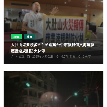
政治
社會
大肚山還要燒多久? 民進黨台中市議員何文海建議
應儘速規劃防火林帶
林獻元
2025年六月02日
6,078 觀看
1 分享