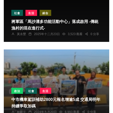
社會
生活
綜合
將軍區「馬沙溝多功能活動中心」落成啟用 -傳統
漁村的現在進行式-
黃永豐
2025年十二月23日
3,523 觀看
0 分享
政治
社會
生活
中市機車駕訓補助2800元報名增逾5成 交通局明年
持續爭取加碼
林獻元
2024年九月20日
6,993 觀看
0 分享