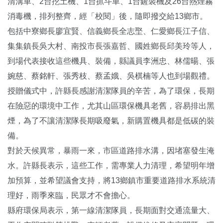
清溝車、2台挖土機、1台抓斗車、1台鏟裝機及26台熱煙霧
消毒機，排列整齊，經「校閱」後，隨即撥交給13鄉市。
包括中寮鄉長廖宜賢、信義鄉長全志埾、仁愛鄉長江子信、
集集鎮長吳大村、南投市長張嘉哲、國姓鄉長邱美玲等人，
到場代表接收這些機具、裝備，縣議員李洲忠、林儒暘、張
婉慈、蔡銘軒、張秀枝、蔡孟娥、吳棋楠等人也到場觀禮。
授贈儀式中，許縣長感謝清潔隊員的辛苦，為了環保，長期
在險惡的環境中工作，尤其山區環保機具老舊，容易排出黑
煙，為了不讓清潔隊長期吸廢氣，新購置機具都是低碳的裝
備。
對於天候異常，暴雨一來，市區道路排水溝，因堵塞發生淹
水。許縣長表示，這些工作，需專業人力清理，希望明年增
加預算，並希望議會支持，將13鄉鎮市重要道路排水系統清
理好，雨季來臨，民眾才不會擔心。
縣府環保局表示，第一線清潔隊員，長期面對交通流量大、