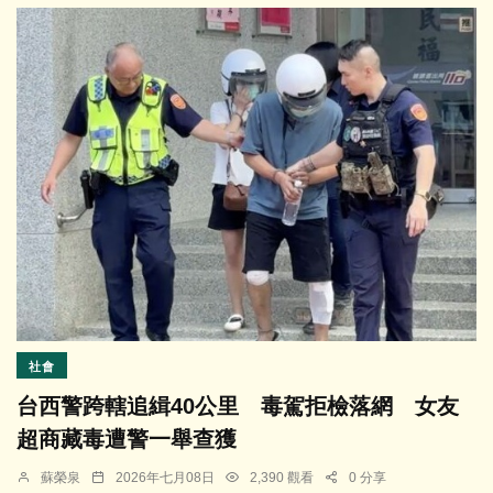
社會
台西警跨轄追緝40公里 毒駕拒檢落網 女友
超商藏毒遭警一舉查獲
蘇榮泉
2026年七月08日
2,390 觀看
0 分享