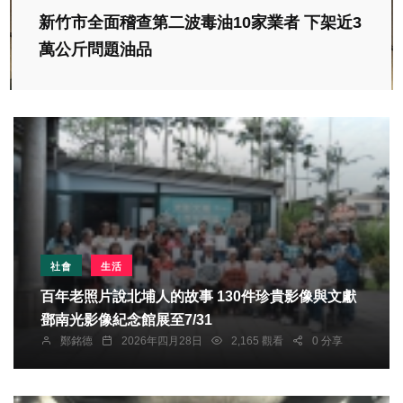
新竹市全面稽查第二波毒油10家業者 下架近3
萬公斤問題油品
社會
生活
百年老照片說北埔人的故事 130件珍貴影像與文獻
鄧南光影像紀念館展至7/31
鄭銘德
2026年四月28日
2,165 觀看
0 分享