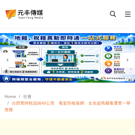
Home
社會
台西警跨轄追緝40公里 毒駕拒檢落網 女友超商藏毒遭警一舉
查獲