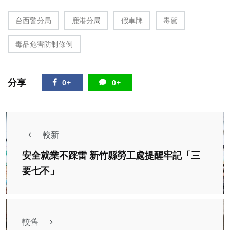
台西警分局
鹿港分局
假車牌
毒駕
毒品危害防制條例
分享
0+
0+
較新
安全就業不踩雷 新竹縣勞工處提醒牢記「三
要七不」
較舊