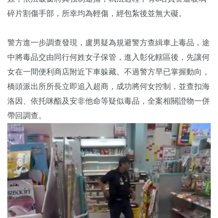
碎片割傷手部，所幸均為輕傷，經包紮後並無大礙。
警方進一步調查發現，盧男疑為規避警方查緝車上毒品，途
中將毒品交由同行何姓女子保管，進入彰化轄區後，先讓何
女在一間便利商店附近下車躲藏。不過警方早已掌握動向，
橋頭派出所所長立即追入超商，成功將何女控制，並查扣海
洛因、依托咪酯及安非他命等疑似毒品，全案相關證物一併
帶回調查。