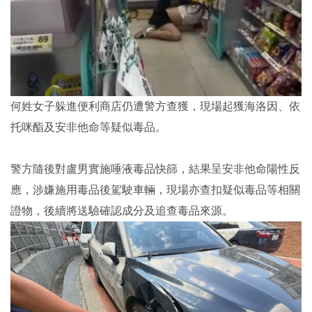
何姓女子躲進便利商店仍遭警方查獲，現場起獲海洛因、依
托咪酯及安非他命等疑似毒品。
警方隨後對盧男實施唾液毒品快篩，結果呈安非他命陽性反
應，涉嫌施用毒品後駕駛車輛，現場亦查扣疑似毒品等相關
證物，後續將送驗確認成分及追查毒品來源。