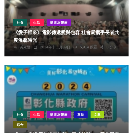
社會
生活
健康及醫療
《愛子歸來》電影傳遞愛與包容 社會局攜手長者共
度溫馨時光
黃永豐
2024年十二月09日
5,914 觀看
0 分享
社會
生活
健康及醫療
運動
文教
綜合