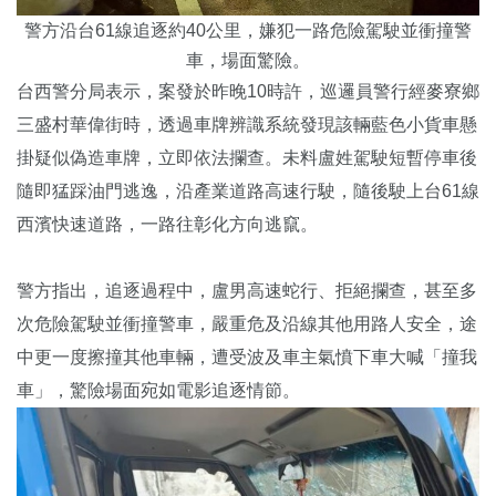
警方沿台61線追逐約40公里，嫌犯一路危險駕駛並衝撞警
車，場面驚險。
台西警分局表示，案發於昨晚10時許，巡邏員警行經麥寮鄉
三盛村華偉街時，透過車牌辨識系統發現該輛藍色小貨車懸
掛疑似偽造車牌，立即依法攔查。未料盧姓駕駛短暫停車後
隨即猛踩油門逃逸，沿產業道路高速行駛，隨後駛上台61線
西濱快速道路，一路往彰化方向逃竄。
警方指出，追逐過程中，盧男高速蛇行、拒絕攔查，甚至多
次危險駕駛並衝撞警車，嚴重危及沿線其他用路人安全，途
中更一度擦撞其他車輛，遭受波及車主氣憤下車大喊「撞我
車」，驚險場面宛如電影追逐情節。