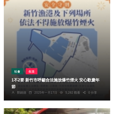
社會
生活
1不2要 新竹市呼籲合法施放爆竹煙火 安心歡慶年
節
鄭銘德
2025年一月17日
5,282 觀看
0 分享