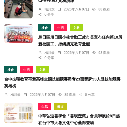
CPR+AED 實務演練
楊川欽
2026年八月07日
88 觀看
0 分享
社會
生活
文教
烏日區旭日國小校舍動工盧市長宣布任內第10所
新校開工、持續擴充教育量能
楊川欽
2026年八月07日
93 觀看
0 分享
社會
生活
文教
台中技職教育再攀高峰全國技能競賽勇奪23面獎牌53人登技能競賽
英雄榜
楊川欽
2026年八月07日
85 觀看
0 分享
生活
藝文
中華弘道書學會「書硯澄懷」會員聯展於8日起
在台中市大墩文化中心藝廊登場