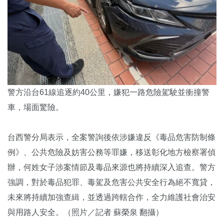
警方沿台61線追逐約40公里，嫌犯一路危險駕駛並衝撞警
車，場面驚險。
台西警分局表示，全案警詢後依涉嫌違反《毒品危害防制條
例》、公共危險及妨害公務等罪嫌，移送彰化地方檢察署偵
辦，何姓女子涉案情節及毒品來源也將持續深入追查。警方
強調，對於毒品犯罪、毒駕及危害公共安全行為絕不寬貸，
未來將持續加強查緝，並透過跨轄合作，全力維護社會治安
與用路人安全。（照片／記者 蘇榮泉 翻攝）