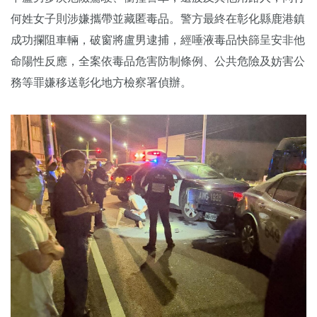
何姓女子則涉嫌攜帶並藏匿毒品。警方最終在彰化縣鹿港鎮
成功攔阻車輛，破窗將盧男逮捕，經唾液毒品快篩呈安非他
命陽性反應，全案依毒品危害防制條例、公共危險及妨害公
務等罪嫌移送彰化地方檢察署偵辦。