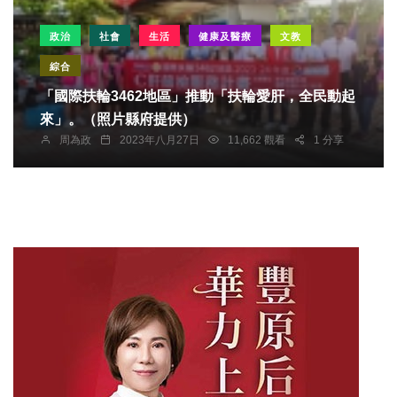
政治
社會
生活
健康及醫療
文教
綜合
「國際扶輪3462地區」推動「扶輪愛肝，全民動起
來」。（照片縣府提供）
周為政
2023年八月27日
11,662 觀看
1 分享