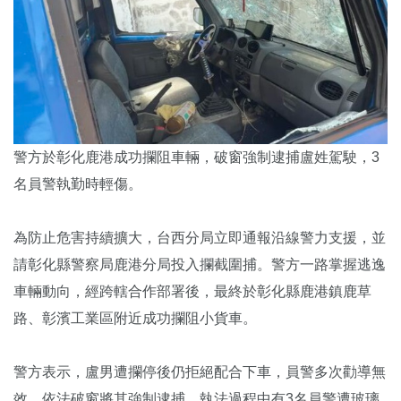
警方於彰化鹿港成功攔阻車輛，破窗強制逮捕盧姓駕駛，3
名員警執勤時輕傷。
為防止危害持續擴大，台西分局立即通報沿線警力支援，並
請彰化縣警察局鹿港分局投入攔截圍捕。警方一路掌握逃逸
車輛動向，經跨轄合作部署後，最終於彰化縣鹿港鎮鹿草
路、彰濱工業區附近成功攔阻小貨車。
警方表示，盧男遭攔停後仍拒絕配合下車，員警多次勸導無
效，依法破窗將其強制逮捕，執法過程中有3名員警遭玻璃