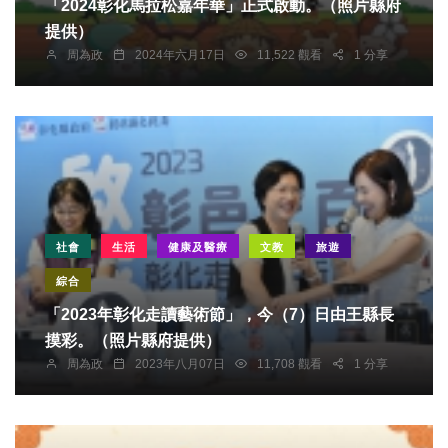
「2024彰化馬拉松嘉年華」正式啟動。（照片縣府
提供）
周為政
2024年六月17日
11,522 觀看
1 分享
社會
生活
健康及醫療
文教
旅遊
綜合
「2023年彰化走讀藝術節」，今（7）日由王縣長
摸彩。（照片縣府提供）
周為政
2023年八月07日
11,708 觀看
1 分享