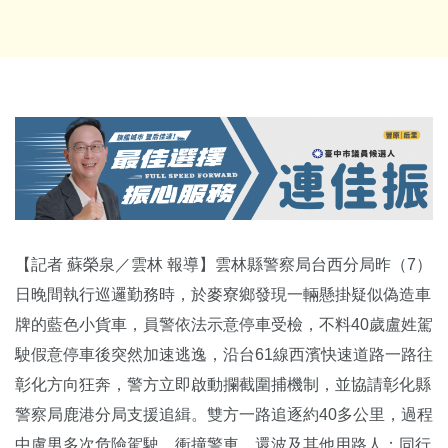
【記者 蘇榮泉／雲林 報導】雲林縣警察局台西分局昨（7）
日晚間執行巡邏勤務時，於麥寮鄉發現一輛懸掛疑似偽造車
牌的藍色小貨車，員警依法示意停車受檢，不料40歲盧姓駕
駛假意停車後突然加速逃逸，沿台61線西濱快速道路一路往
彰化方向狂奔，警方立即啟動攔截圍捕機制，並協請彰化縣
警察局鹿港分局支援追緝。雙方一路追逐約40多公里，過程
中盧男多次危險駕駛、衝撞警車，還波及其他用路人；同行