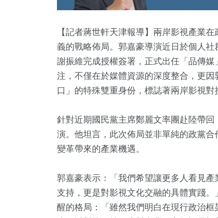
【記者蔣世軒天津報導】兩岸影視產業在
義的戰略佈局。郭嘉豪導演近日於個人社
謝振維完成授權簽署，正式出任「品傳媒
注，不僅在於媒體資源的深度整合，更因
口」的特殊雙重身份，標誌著兩岸影視對
針對近期國民黨主席鄭麗文率團赴陸帶回
1
+
2
+
1
+
9
+
35
+
演。他坦言，此次佈局並非單純的政黨合
福建林公信俗文
兩岸佛教文化交
放大鏡
評論
影視
變革帶來的產業機遇。
化專區
流專區
郭嘉豪表示：「我們希望讓更多人看見產
8
+
332
+
290
+
支持，更是對影視文化交融的具體實踐。
文
健康及醫療
財經及消費
醒的格局：「雖然我們明白在現行政治框