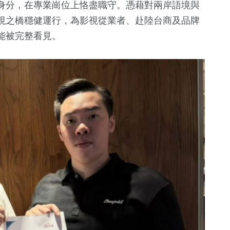
身分，在專業崗位上恪盡職守。憑藉對兩岸語境與
視之橋穩健運行，為影視從業者、赴陸台商及品牌
能被完整看見。