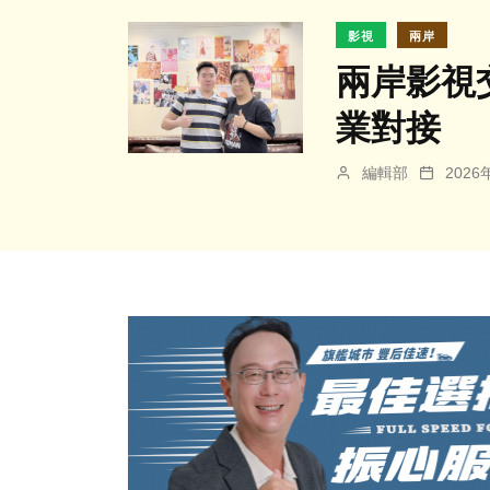
影視
兩岸
兩岸影視
業對接
編輯部
202