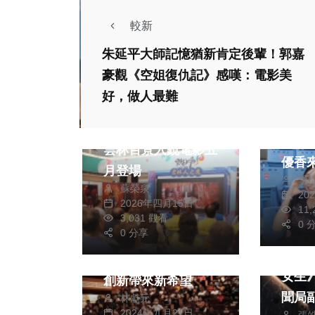
較新
生活
朱延平大師記憶猶新肯定後輩！郭嘉
運動
豪觀《空姐復仇記》感嘆：電影美
好，做人最難
綜合
影視
綜合
球場
媽祖信仰躍上銀幕
AKB
雲林百景入鏡電影五
優香
月登場
季
蘇榮泉
20
2026年四月15日
11
政治
演唱會
3,031 觀看
0 
影視
0 分享
走出921傷痛 客家
校園
「記得」演唱會多元
女生
創新帶來新希望
聞局
林獻元
2024年九月21日
張