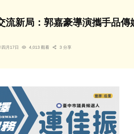
交流新局：郭嘉豪導演攜手品傳
6年四月17日
4,013 觀看
3 分享