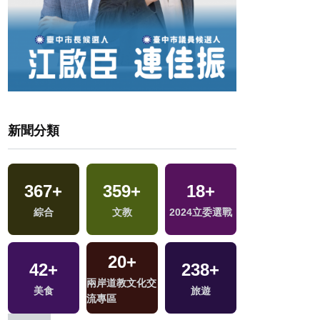
新聞分類
367
+
359
+
18
+
730
+
區
綜合
文教
2024立委選戰
社會
20
+
42
+
238
+
5
+
兩岸道教文化交
美食
旅遊
綜藝
流專區