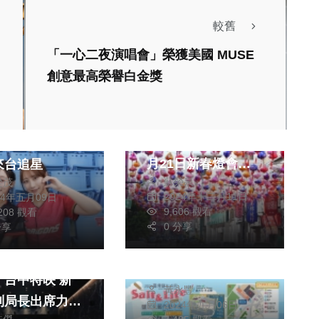
較舊
影視
「一心二夜演唱會」榮獲美國 MUSE
生活
影視
文教
創意最高榮譽白金獎
藝文
綜合
斗六太平老街萬盞燈
探班！ 日本
籠點亮金蛇年 12
48前成員鈴木
月21日新春燈會活
來台追星
社會
生活
蘇榮泉
從茂
動熱鬧登場
2024年十二月11日
24年五月09日
健康及醫療
影視
9,606 觀看
,208 觀看
0 分享
分享
2024臺灣鹽生活節─
綜合
鹽文化藝術嘉年華，
青春電影《夜校
「鹽」續展出，北門
》台中特映 新
黃永豐
接棒！
副局長出席力
2024年九月06日
皓傑