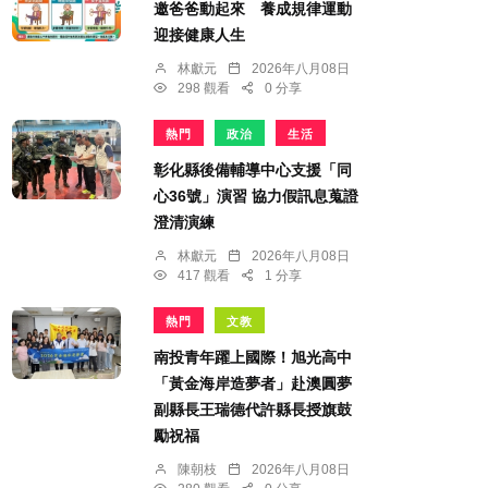
邀爸爸動起來 養成規律運動
迎接健康人生
林獻元
2026年八月08日
298 觀看
0 分享
熱門
政治
生活
彰化縣後備輔導中心支援「同
心36號」演習 協力假訊息蒐證
澄清演練
林獻元
2026年八月08日
417 觀看
1 分享
熱門
文教
南投青年躍上國際！旭光高中
「黃金海岸造夢者」赴澳圓夢
副縣長王瑞德代許縣長授旗鼓
勵祝福
陳朝枝
2026年八月08日