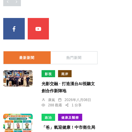
最新新聞
熱門新聞
影視
兩岸
光影交融 · 打造漢台AI視聽文
創合作新陣地
康嵐
2026年八月08日
288 觀看
1 分享
政治
健康及醫療
「爸」氣迎健康！中市衛生局