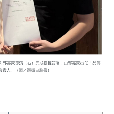
）與郭嘉豪導演（右）完成授權簽署，由郭嘉豪出任「品傳
負責人。（圖／翻攝自臉書）