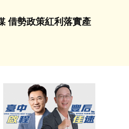
媒 借勢政策紅利落實產