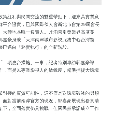
政策紅利與民間交流的雙重帶動下，迎來具實質意
群平台證實，已與國際傑人會新北市會第29屆會長
」大陸地區唯一負責人。此消息引發業界高度關
郭嘉豪身兼「天津兩岸城市影視服務中心台灣窗
接已邁向「務實執行」的全新階段。
「十項惠台措施」一事，記者特別專訪郭嘉豪導
0
+
184
+
7
+
作，而是以專業影視人的敏銳度，精準捕捉大環境
2023金鐘獎
熱門
海峽論壇專
業對接的實質可能性，這不僅是對環境破冰的另類
97
+
8
+
6
+
」面對當前兩岸官方的現況，郭嘉豪展現出務實清
運動
2024總統大選
演唱會
架下，全面落實仍具挑戰，但國民黨承諾成立工作