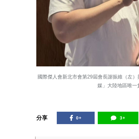
國際傑人會新北市會第29屆會長謝振維（左
媒」大陸地區唯一
分享
0+
3+