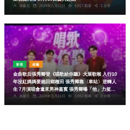
林獻元
2024年八月22日
6,917 觀看
1 分享
影視
綜藝
金曲歌后張秀卿登《唱歌給你聽》大展歌喉 入行10
年沒紅媽媽要她回鄉種田 張秀卿靠〈車站〉逆轉人
生 7月演唱會邀來男神嘉賓 張秀卿曝「他」力挺一
林獻元
2026年五月11日
2,853 觀看
0 分享
毛不拿