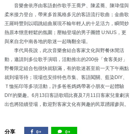
音樂會依序由客語創作歌手王喬尹、陳孟蕎、陳瑋儒與
柔米接力登台，帶來多首風格多元的客語流行歌曲；金曲歌
王羅時豐則以唱跳組曲展現不輸年輕人的十足活力，瞬間炒
熱原本愜意輕鬆的氛圍；壓軸登場的男子團體 U:NUS，更
與來自北中南各地的歌迷一起嗨翻全場。
李代局長說，此次音樂會結合客家文化與野餐休閒活
動，邀請到多位歌手演唱，活動推出的200份「食客美好」
野餐限定組合包很快就額滿，有的歌迷甚至前一天下午兩點
就到場等待；現場也安排特色市集、客語闖關、藍染DIY、
Ｔ恤拓印等多項活動，許多爸爸媽媽帶著小朋友一起體驗
DIY的樂趣。6月13日客語歌唱比賽及7月11日客家兒童劇演
出也將陸續登場，歡迎對客家文化有興趣的民眾踴躍參與。
分享
0+
0+