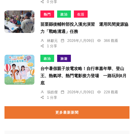
0 分享
熱門
政治
生活
苗栗縣後輔幹部投入漢光演習 運用民間資源協
力「戰略溝通」任務
林獻元
2026年八月09日
366 觀看
1 分享
政治
旅遊
台中暑假親子放電攻略！自行車嘉年華、登山
王、熱氣球、熱門電影接力登場 一路玩到8月
底
張皓傑
2026年八月09日
228 觀看
1 分享
更多最新新聞