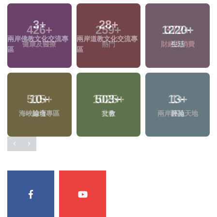
3
+
28
+
1220
+
兩岸佛教文化交流專
兩岸道教文化交流專
生活
區
區
10
+
503
+
13
+
海峽論壇專區
文教
評論