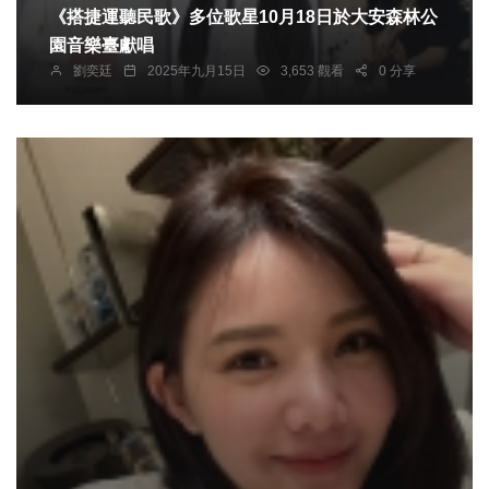
《搭捷運聽民歌》多位歌星10月18日於大安森林公
園音樂臺獻唱
劉奕廷
2025年九月15日
3,653 觀看
0 分享