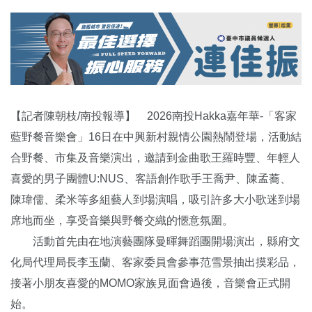
【記者陳朝枝/南投報導】 2026南投Hakka嘉年華-「客家
藍野餐音樂會」16日在中興新村親情公園熱鬧登場，活動結
合野餐、市集及音樂演出，邀請到金曲歌王羅時豐、年輕人
喜愛的男子團體U:NUS、客語創作歌手王喬尹、陳孟蕎、
陳瑋儒、柔米等多組藝人到場演唱，吸引許多大小歌迷到場
席地而坐，享受音樂與野餐交織的愜意氛圍。
活動首先由在地演藝團隊曼暉舞蹈團開場演出，縣府文
化局代理局長李玉蘭、客家委員會參事范雪景抽出摸彩品，
接著小朋友喜愛的MOMO家族見面會過後，音樂會正式開
始。