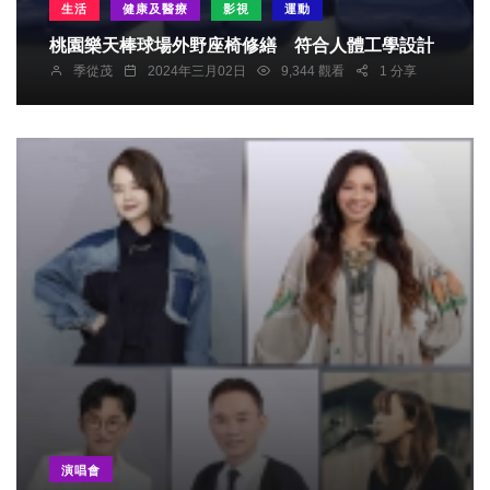
生活
健康及醫療
影視
運動
桃園樂天棒球場外野座椅修繕 符合人體工學設計
季從茂
2024年三月02日
9,344 觀看
1 分享
演唱會