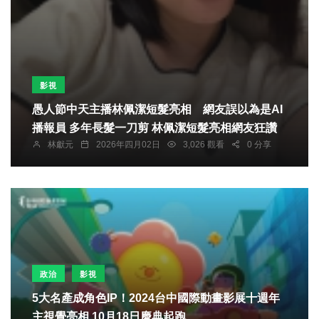
影視
愚人節中天主播林佩潔短髮亮相 網友誤以為是AI
播報員 多年長髮一刀剪 林佩潔短髮亮相網友狂讚
林獻元
2026年四月02日
3,026 觀看
0 分享
政治
影視
5大名產成角色IP！2024台中國際動畫影展十週年
主視覺亮相 10月18日慶典起跑