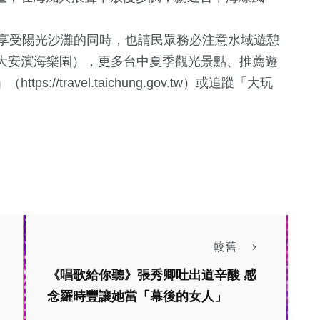
享受陽光沙灘的同時，也請民眾務必注意水域遊憩
大安濱海樂園），更多台中夏季觀光景點、推薦遊
//travel.taichung.gov.tw）或追蹤「大玩
較舊
《唱歌給你聽》張秀卿吐出道辛酸 感
熱門
生活
財經及消費
念羅時豐讓她當「幕後的女人」
影視
綜合