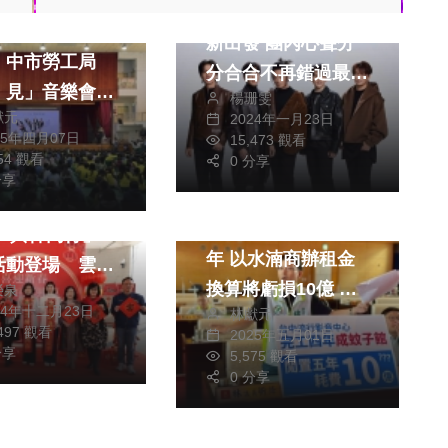
Energy合體復出重
視障樂團的天籟
新出發 團內心聲分
！中市勞工局
分合合不再錯過最對
．見」音樂會前
楊珊雯
的人
獻元
2024年一月23日
園
影視
25年四月07日
15,473 觀看
354 觀看
0 分享
綜合
分享
政治
影視
音）／
中流完工還要閒置5
5「與神同行」
年 以水湳商辦租金
活動登場 雲林
換算將虧損10億 民
榮泉
額500元抽百
24年十二月23日
林獻元
進黨台中市議員林祈
禮
,497 觀看
2025年五月01日
烽批錯誤決策比貪污
分享
5,575 觀看
可怕
0 分享