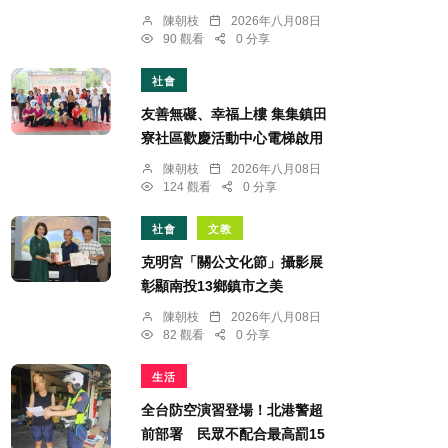
陳朝枝
2026年八月08日
90 觀看
0 分享
社會
友善無礙、幸福上樓 集集鎮田
寮社區歡慶活動中心電梯啟用
陳朝枝
2026年八月08日
124 觀看
0 分享
社會
文教
克明宮「關公文化節」攝影展
彰顯南投13鄉鎮市之美
陳朝枝
2026年八月08日
82 觀看
0 分享
生活
全台防空演習登場！北港警超
前部署 民眾不配合最高罰15