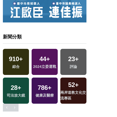
新聞分類
910
+
44
+
23
+
218
+
綜合
2024立委選戰
評論
運動
52
+
28
+
786
+
2
+
兩岸道教文化交
司法放大鏡
健康及醫療
兩岸藝苑天地
流專區