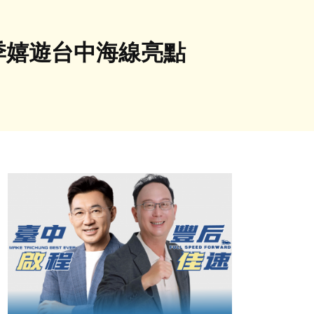
季嬉遊台中海線亮點