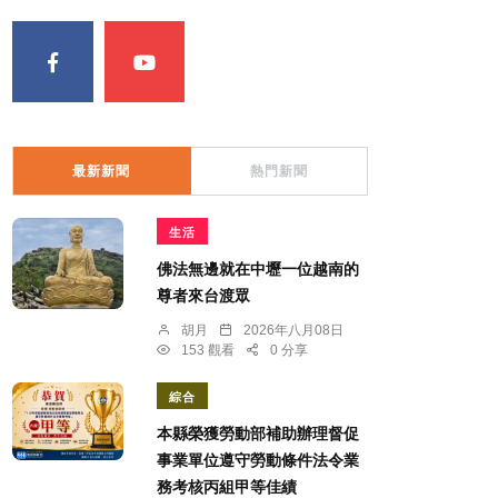
最新新聞
熱門新聞
生活
佛法無邊就在中壢一位越南的
尊者來台渡眾
胡月
2026年八月08日
153 觀看
0 分享
綜合
本縣榮獲勞動部補助辦理督促
事業單位遵守勞動條件法令業
務考核丙組甲等佳績