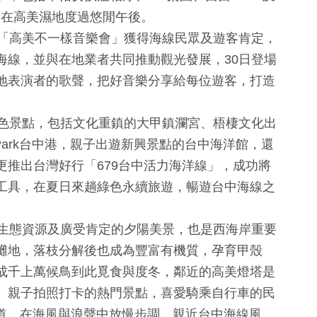
遊客在高美濕地度過悠閒午後。
「高美不一樣音樂會」獲得海線民眾及遊客肯定，
海線，並與在地業者共同推動觀光發展，30日登場
地表演者的歌聲，把好音樂分享給每位遊客，打造
色景點，包括文化重鎮的大甲鎮瀾宮、梧棲文化出
et Park台中港，親子出遊新興景點的台中海洋館，還
3
+
2153
+
13
+
推出台灣好行「679台中活力海洋線」，成功將
福建林公信俗文
鐘獎
生活
綜藝
工具，在夏日來趟綠色永續旅遊，暢遊台中海線之
化專區
生態資源及廣受肯定的夕陽美景，也是西海岸重要
928
+
687
+
16
+
灘地，落枝分解後也成為豐富有機質，孕育甲殼
文教
財經及消費
演唱會
成千上萬候鳥到此覓食與度冬，鄰近的高美燈塔是
、親子拍照打卡的熱門景點，喜愛騎乘自行車的民
車道，在海風與浪聲中放慢步調，親近台中海線風