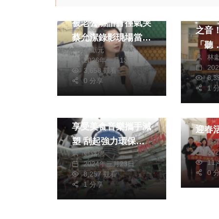
《綜藝OK啦》產後
推廣
被老公離譜行徑氣哭
之音
蔡允潔錄影現場當眾
「聽
林獻元
哽咽 老公躲廁所逃
林
進校
2026年一月13日
避顧娃 王思佳一招
生活
20
3,658 觀看
6,
財經及消費
影視
破解
0 分享
旅遊
1 
美食
（影
巨城萬人野餐音樂節
202
享受美食音樂攜手減
迎春
塑 刮起強力環保旋
蘇
消費滿
20
鄭銘德
風
萬豪
11
2024年三月23日
0 
8,257 觀看
1 分享