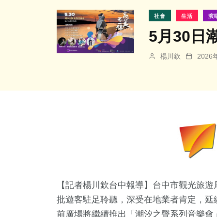
社會
生活
演
5月30
楊川欽
202
【記者楊川欽台中報導】台中市觀光旅遊局
批遊客駐足聆聽，深受在地業者肯定，延續
前廣場將繼續推出「潮汐之聲系列音樂會」