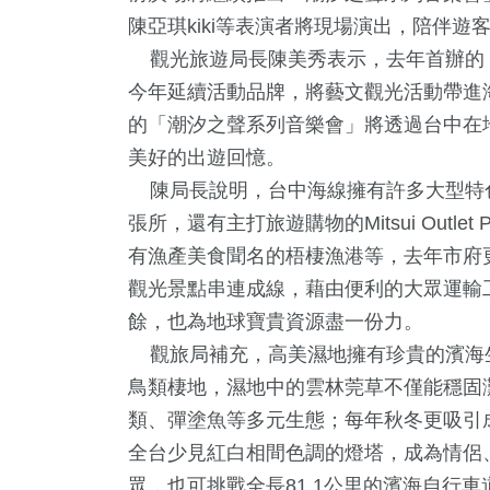
陳亞琪kiki等表演者將現場演出，陪伴
觀光旅遊局長陳美秀表示，去年首辦的
今年延續活動品牌，將藝文觀光活動帶進
的「潮汐之聲系列音樂會」將透過台中在
美好的出遊回憶。
陳局長說明，台中海線擁有許多大型特
張所，還有主打旅遊購物的Mitsui Outl
6
+
572
+
20
+
87
+
1
+
有漁產美食聞名的梧棲漁港等，去年市府更
岸
旅遊
2024總統大選
影視
2023金
觀光景點串連成線，藉由便利的大眾運輸
餘，也為地球寶貴資源盡一份力。
6
+
觀旅局補充，高美濕地擁有珍貴的濱海
0
+
1513
+
鳥類棲地，濕地中的雲林莞草不僅能穩固
兩岸佛教文化交
食
政治
流專區
類、彈塗魚等多元生態；每年秋冬更吸引
全台少見紅白相間色調的燈塔，成為情侶
眾，也可挑戰全長81.1公里的濱海自行