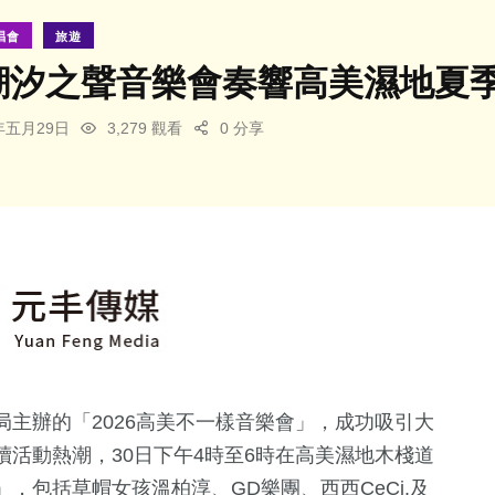
唱會
旅遊
日潮汐之聲音樂會奏響高美濕地夏
6年五月29日
3,279 觀看
0 分享
主辦的「2026高美不一樣音樂會」，成功吸引大
活動熱潮，30日下午4時至6時在高美濕地木棧道
，包括草帽女孩溫柏淳、GD樂團、西西CeCi.及