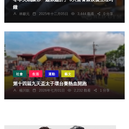
鐘
林獻元
2025年十二月05日
3,444 觀看
0 分享
社會
生活
運動
藝文
第十四屆九天盃太子環台賽熱血開跑
楊川欽
2026年七月01日
2,232 觀看
1 分享