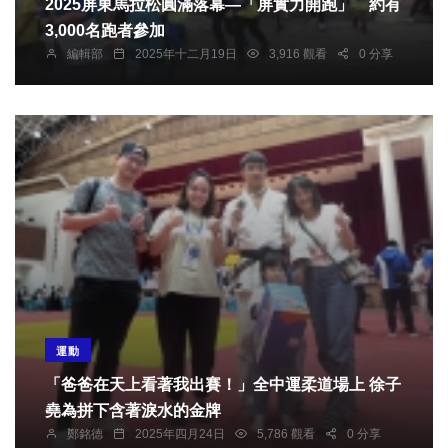
2025屏東馬拉松圓滿落幕—「屏實力開跑」 約有
3,000名跑者參加
編輯部
2025年十二月19日
3,916 觀看
0 分享
運動
「爸爸在天上看著我出賽！」全中運柔道場上 徐子
堯為拼下含著淚水的金牌
鄭銘德
2025年四月24日
5,786 觀看
0 分享