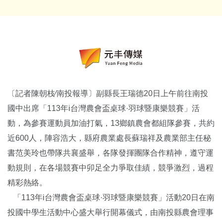
〔記者陳朝枝∕南投報導〕副縣長王瑞德20日上午前往南投
國中出席「113年i台灣農會盃桌球·羽球暨康樂競賽」活
動，為參賽運動員加油打氣，13鄉鎮農會都組隊參賽，共約
近600人，陣容浩大，縣府農業處長蘇瑞祥及農業部主任秘
書范美玲也帶隊共襄盛舉，各隊發揮團隊合作精神，遵守運
動規則，在各場競賽中卯足全力爭取佳績，競爭激烈，過程
精彩熱絡。
「113年i台灣農會盃桌球·羽球暨康樂競賽」活動20日在南
投國中學生活動中心盛大舉行開幕儀式，由南投縣農會理事