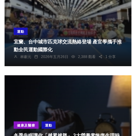
運動
宜蘭、台中城市匹克球交流熱絡登場 產官學攜手推
動全民運動國際化
林獻元
2026年五月26日
2,388 觀看
1 分享
健康及醫療
運動
冬季失眠讓你「越累越胖」 3大營養素恢復生理時