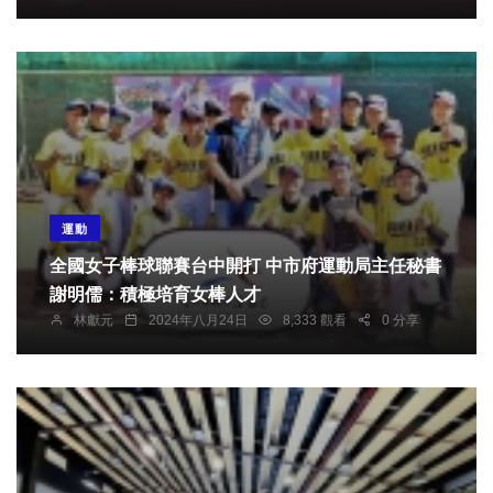
運動
全國女子棒球聯賽台中開打 中市府運動局主任秘書
謝明儒：積極培育女棒人才
林獻元
2024年八月24日
8,333 觀看
0 分享