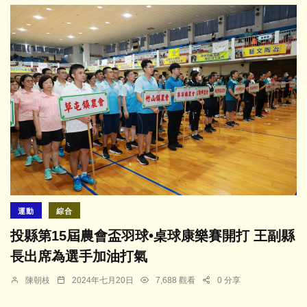
運動
綜合
投縣第15屆農會盃羽球•桌球康樂賽開打 王副縣
長出席為選手加油打氣
陳朝枝
2024年七月20日
7,688 觀看
0 分享