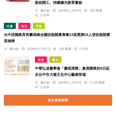
新校開工、持續擴充教育量能
楊川欽
2026年八月07日
295 觀看
0 分享
社會
生活
文教
台中技職教育再攀高峰全國技能競賽勇奪23面獎牌53人登技能競賽
英雄榜
楊川欽
2026年八月07日
285 觀看
0 分享
生活
藝文
中華弘道書學會「書硯澄懷」會員聯展於8日起
在台中市大墩文化中心藝廊登場
楊川欽
2026年八月07日
1,136 觀看
0 分享
更多最新新聞