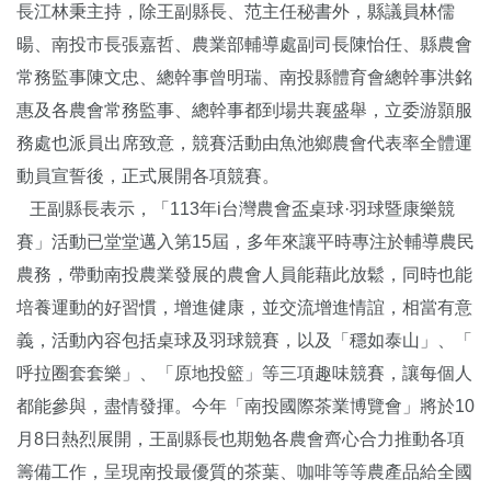
長江林秉主持，除王副縣長、范主任秘書外，縣議員林儒
暘、南投市長張嘉哲、農業部輔導處副司長陳怡任、縣農會
常務監事陳文忠、總幹事曾明瑞、南投縣體育會總幹事洪銘
惠及各農會常務監事、總幹事都到場共襄盛舉，立委游顥服
務處也派員出席致意，競賽活動由魚池鄉農會代表率全體運
動員宣誓後，正式展開各項競賽。
王副縣長表示，「113年i台灣農會盃桌球·羽球暨康樂競
賽」活動已堂堂邁入第15屆，多年來讓平時專注於輔導農民
農務，帶動南投農業發展的農會人員能藉此放鬆，同時也能
培養運動的好習慣，增進健康，並交流增進情誼，相當有意
義，活動內容包括桌球及羽球競賽，以及「穩如泰山」、「
呼拉圈套套樂」、「原地投籃」等三項趣味競賽，讓每個人
都能參與，盡情發揮。今年「南投國際茶業博覽會」將於10
月8日熱烈展開，王副縣長也期勉各農會齊心合力推動各項
籌備工作，呈現南投最優質的茶葉、咖啡等等農產品給全國