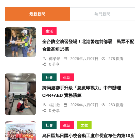
最新新聞
熱門新聞
生活
全台防空演習登場！北港警超前部署 民眾不配
合最高罰15萬
蘇榮泉
2026年八月07日
278 觀看
0 分享
社會
生活
跨局處聯手升級「急救即戰力」中市辦理
CPR+AED 實務演練
楊川欽
2026年八月07日
263 觀看
0 分享
社會
生活
文教
烏日區旭日國小校舍動工盧市長宣布任內第10所