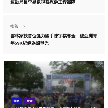
運動局長李昱叡視察慰勉工程團隊
較舊
雲林家扶首位健力國手陳宇祺奪金 破亞洲青
年59K紀錄為國爭光
運動
旅遊