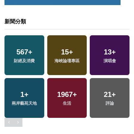
新聞分類
567
+
15
+
13
+
兩
財經及消費
海峽論壇專區
演唱會
區
1
+
1967
+
21
+
兩岸藝苑天地
生活
評論