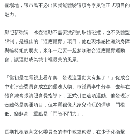
壺場地，讓市民不必出國就能體驗這項冬季奧運正式項目的
魅力。
鄭照新強調，冰壺運動不需要激烈的肢體碰撞，也不受體型
限制，是極佳的「適應體育」項目，他也現場感性邀約身障
與輪椅組的朋友，來年一定要一起參加融合適應體育運動
會，讓運動成為城市裡最美的風景。
「當初是在電視上看冬奧，發現這運動太有趣了！」促成台
中市冰壺委員會成立的靈魂人物、市議員李中分享，去年在
體育總會張清照會長指導下，正式引進這項運動。他發現冰
壺雖然是奧運項目，但本質很像大家兒時玩的彈珠，門檻
低、樂趣高，重點是「鬥智不鬥力」。
長期扎根教育文化委員會的李中敏銳察覺，在少子化衝擊