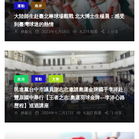
運動
兩岸
大陸師生赴臺北棒球場觀戰 北大博士生楊晨：感受
到臺灣球迷的熱情
林獻元
2023年七月18日
8,274 觀看
1 分享
政治
運動
文教
民進黨台中市議員謝志忠邀請奧運金牌國手李洋赴
豐原國中舉行【王者之志:奧運羽球金牌—李洋心路
歷程】巡迴講座
林獻元
2024年十二月17日
6,327 觀看
1 分享