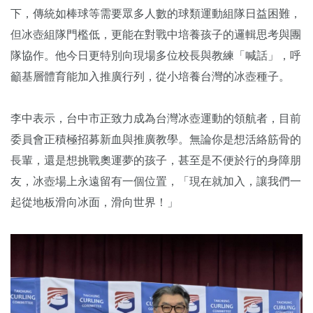
下，傳統如棒球等需要眾多人數的球類運動組隊日益困難，
但冰壺組隊門檻低，更能在對戰中培養孩子的邏輯思考與團
隊協作。他今日更特別向現場多位校長與教練「喊話」，呼
籲基層體育能加入推廣行列，從小培養台灣的冰壺種子。
李中表示，台中市正致力成為台灣冰壺運動的領航者，目前
委員會正積極招募新血與推廣教學。無論你是想活絡筋骨的
長輩，還是想挑戰奧運夢的孩子，甚至是不便於行的身障朋
友，冰壺場上永遠留有一個位置，「現在就加入，讓我們一
起從地板滑向冰面，滑向世界！」