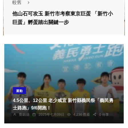
較舊
他山石可攻玉 新竹市考察東京巨蛋 「新竹小
巨蛋」孵蛋踏出關鍵一步
運動
4.5公里、12公里 老少咸宜 新竹縣義民祭「義民勇
士路跑」9/6開跑！
鄭銘德
2025年七月09日
4,236 觀看
0 分享