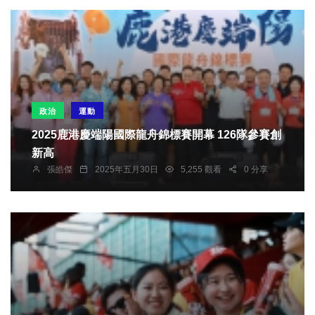
政治
運動
2025鹿港慶端陽國際龍舟錦標賽開幕 126隊參賽創
新高
張皓傑
2025年五月30日
5,255 觀看
0 分享