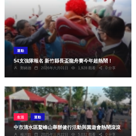
運動
54支強隊報名 新竹縣長盃龍舟賽今年超熱鬧！
鄭銘德
2026年六月01日
1,928 觀看
0 分享
生活
運動
中市清水區鰲峰山舉辦健行活動與園遊會熱鬧滾滾
楊川欽
2025年三月22日
5,032 觀看
0 分享