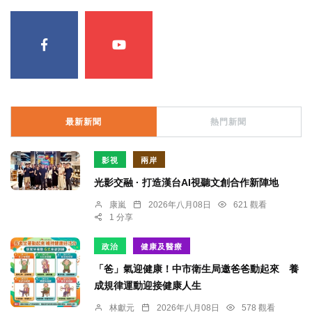
最新新聞
熱門新聞
影視
兩岸
光影交融 · 打造漢台AI視聽文創合作新陣地
康嵐
2026年八月08日
621 觀看
1 分享
政治
健康及醫療
「爸」氣迎健康！中市衛生局邀爸爸動起來 養
成規律運動迎接健康人生
林獻元
2026年八月08日
578 觀看