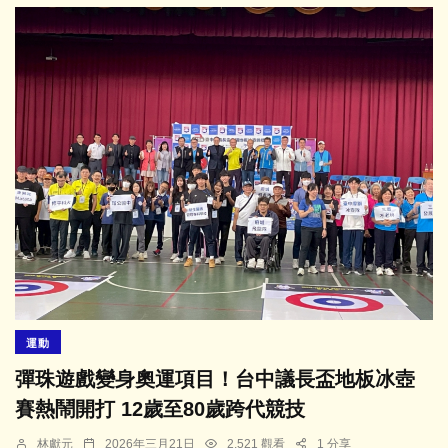
運動
彈珠遊戲變身奧運項目！台中議長盃地板冰壺
賽熱鬧開打 12歲至80歲跨代競技
林獻元
2026年三月21日
2,521 觀看
1 分享