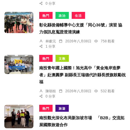
0 分享
熱門
政治
生活
彰化縣後備輔導中心支援「同心36號」演習 協
力假訊息蒐證澄清演練
林獻元
2026年八月08日
758 觀看
1 分享
熱門
文教
南投青年躍上國際！旭光高中「黃金海岸造夢
者」赴澳圓夢 副縣長王瑞德代許縣長授旗鼓勵祝
福
陳朝枝
2026年八月08日
532 觀看
0 分享
熱門
旅遊
南投觀光深化布局新加坡市場 「B2B」交流拓
展國際旅遊合作