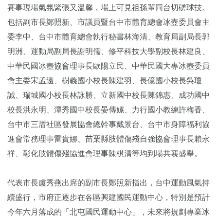
賽事現場氣氛緊張又溫馨，場上可見祖孫輩同台切磋球技。
包括副市長鄭照新、市議員暨台中市體育總會冰壺委員會主
委李中、台中市體育總會執行秘書林海清、教育局副局長郭
明洲、運動局副局長謝明儒、修平科技大學副校長林建良、
中華民國冰壺協會理事長歐陽立民、中華民國大專冰壺委員
會主委宋孟遠、樹義國小校長陳建羽、長億國小校長吳瓊
誠、瑞城國小校長林詠勝、立新國中校長陳錦惠、成功國中
校長洪永明、潭秀國中校長晏傳嫘、力行國小教練許梅香、
台中市三厝社區發展協會總幹事戴景台、台中市身障福利協
進會常務理事雷貴娜、苗栗縣肢體傷殘自強協會理事長賴永
祥、彰化肢體傷殘協進會理事陳棋清等均到場共襄盛舉。
代表市長盧秀燕出席的副市長鄭照新指出，台中運動風氣持
續盛行，市府正逐步在各區興建國民運動中心，特別是預計
今年六月落成的「北屯國民運動中心」，未來將規劃專業冰