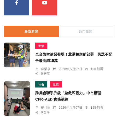
最新新聞
熱門新聞
生活
全台防空演習登場！北港警超前部署 民眾不配
合最高罰15萬
蘇榮泉
2026年八月07日
198 觀看
0 分享
社會
生活
跨局處聯手升級「急救即戰力」中市辦理
CPR+AED 實務演練
楊川欽
2026年八月07日
198 觀看
0 分享