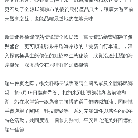
度文化名片。競賽當日除了水上戰鼓頻催的精彩對決，岸上
更召集了全縣13鄉鎮市的優質農特產品展售，讓廣大遊客前
來觀賽之餘，也能品嚐最道地的在地美味。
新豐鄉長徐煒傑熱情邀請全國民眾，當天造訪新豐鄉除了參
與盛會，更可順道騎乘串聯海岸線的「雙新自行車道」，深
入探索極具生態價值的紅樹林生態秘境，欣賞沿途壯麗的海
岸風光，深度感受在地特有的漁鄉風情。
端午仲夏之際，楊文科縣長誠摯邀請全國民眾及全體縣民鄉
親，於6月19日攜家帶眷、相約來到新豐鄉池和宮前池和
湖，站在水岸第一線為奮力拚搏的選手們吶喊加油，同時攜
手參與親子闖關、科技體驗等一系列充滿知性與感性的端午
特色活動，共同度過一個兼具熱鬧、平安且充滿美好回憶的
端午佳節。