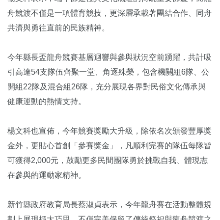
舟競渡不僅是一項體育競技，更深層承載著團結合作、同舟
共濟與勇往直前的民族精神。
今年縣長盃龍舟競賽基層迴響與參與狀況空前踴躍，共計吸
引高達54支隊伍齊聚一堂、角逐殊榮，包含機關組6隊、公
開組22隊及混合組26隊，充分展現各界對民俗文化傳承與
健康運動的熱情支持。
楊文科也宣佈，今年競賽獎勵大升級，除依名次頒發豐厚獎
金外，更貼心首創「參賽獎金」，凡順利完賽的隊伍每隊皆
可獲得2,000元，鼓勵更多民間團隊勇於挑戰自我、體現志
在參與的運動家精神。
新竹縣政府教育局長蔡淑貞表示，今年龍舟賽在活動整體規
劃上展現極大巧思，不僅完美保留了傳統祭祀與龍舟競渡之