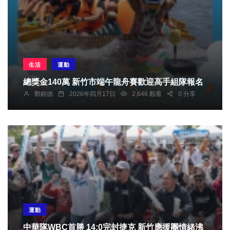
生活
運動
總獎金140萬 新竹市端午龍舟賽歡迎高手組隊報名
鄭銘德
2026年四月17日
2,646 觀看
0 分享
運動
中華隊WBC首勝 14:0完封捷克 新竹應援團情緒沸