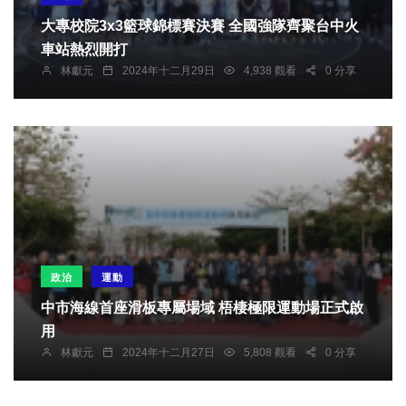
大專校院3x3籃球錦標賽決賽 全國強隊齊聚台中火
車站熱烈開打
林獻元
2024年十二月29日
4,938 觀看
0 分享
政治
運動
中市海線首座滑板專屬場域 梧棲極限運動場正式啟
用
林獻元
2024年十二月27日
5,808 觀看
0 分享