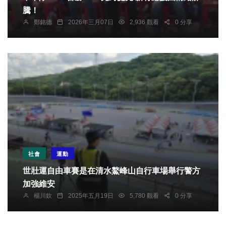
騰！
鄭銘德
2026年三月07日
2,936 觀看
0 分享
社會
運動
世壯運自由車賽是在清水鰲峰山自行車場舉行警方
加強維安
楊川欽
2025年五月19日
5,780 觀看
0 分享