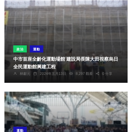
政治
運動
中市首座全齡化運動場館 建設局長陳大田視察烏日
全民運動館興建工程
林獻元
2024年五月13日
8,297 觀看
0 分享
運動