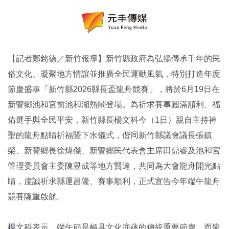
【記者鄭銘德／新竹報導】新竹縣政府為弘揚傳承千年的民
俗文化、凝聚地方情誼並推廣全民運動風氣，特別打造年度
節慶盛事「新竹縣2026縣長盃龍舟競賽」，將於6月19日在
新豐鄉池和宮前池和湖熱鬧登場。為祈求賽事圓滿順利、福
佑選手與全民平安，新竹縣長楊文科今（1日）親自主持神
聖的龍舟點睛祈福暨下水儀式，偕同新竹縣議會議長張鎮
榮、新豐鄉長徐煒傑、新豐鄉民代表會主席田鼎睿及池和宮
管理委員會主委陳昱成等地方賢達，共同為大會龍舟開光點
睛，虔誠祈求縣運昌隆、賽事順利，正式宣告今年端午龍舟
競賽隆重啟航。
楊文科表示，端午節是極具文化底蘊的傳統重要節慶，而龍