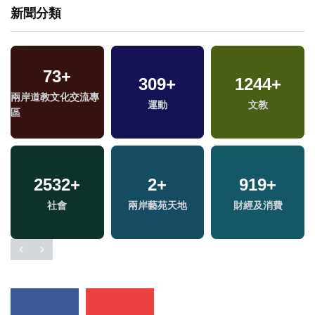
新聞分類
73
+
309
+
1244
+
兩岸道教文化交流專
運動
文教
區
2532
+
2
+
919
+
社會
兩岸藝苑天地
財經及消費