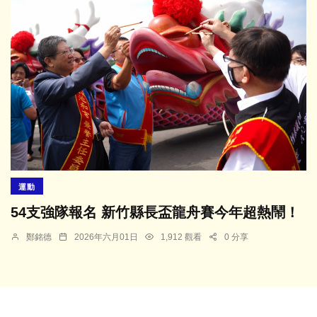
運動
54支強隊報名 新竹縣長盃龍舟賽今年超熱鬧！
鄭銘德
2026年六月01日
1,912 觀看
0 分享