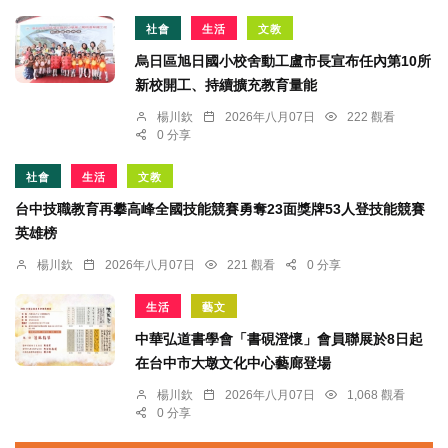
社會
生活
文教
烏日區旭日國小校舍動工盧市長宣布任內第10所
新校開工、持續擴充教育量能
楊川欽
2026年八月07日
222 觀看
0 分享
社會
生活
文教
台中技職教育再攀高峰全國技能競賽勇奪23面獎牌53人登技能競賽
英雄榜
楊川欽
2026年八月07日
221 觀看
0 分享
生活
藝文
中華弘道書學會「書硯澄懷」會員聯展於8日起
在台中市大墩文化中心藝廊登場
楊川欽
2026年八月07日
1,068 觀看
0 分享