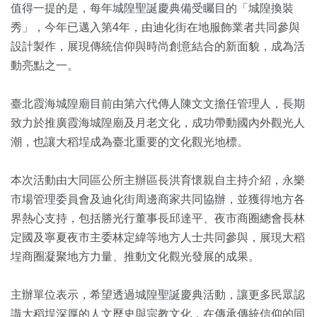
值得一提的是，每年城隍聖誕慶典備受矚目的「城隍換裝
秀」，今年已邁入第4年，由迪化街在地服飾業者共同參與
設計製作，展現傳統信仰與時尚創意結合的新面貌，成為活
動亮點之一。
臺北霞海城隍廟目前由第六代傳人陳文文擔任管理人，長期
致力於推廣霞海城隍廟及月老文化，成功帶動國內外觀光人
潮，也讓大稻埕成為臺北重要的文化觀光地標。
本次活動由大同區公所主辦區長洪育懷親自主持介紹，永樂
市場管理委員會及迪化街周邊商家共同協辦，並獲得地方各
界熱心支持，包括勝光行董事長邱達平、夜市商圈總會長林
定國及寧夏夜市主委林定緯等地方人士共同參與，展現大稻
埕商圈凝聚地方力量、推動文化觀光發展的成果。
主辦單位表示，希望透過城隍聖誕慶典活動，讓更多民眾認
識大稻埕深厚的人文歷史與宗教文化，在傳承傳統信仰的同