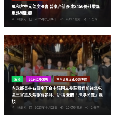
萬和宮中元普度法會 普桌合計多達2456份莊嚴隆
重熱鬧壯觀
林獻元
2025年九月07日
4,497 觀看
1 分享
政治
2024立委選戰
兩岸道教文化交流專區
內政部長林右昌南下台中陪同立委莊競程前往北屯
區三官堂及紫微宮參拜、祈福 並贈「澤厚民豐」匾
額
林獻元
2023年十月28日
10,056 觀看
1 分享