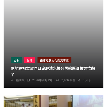
社會
生活
兩岸道教文化交流專區
兩地媽祖鑾駕同日途經清水警分局轄區讓警方忙翻
了
楊川欽
2026年四月19日
2,406 觀看
0 分享