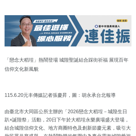
「戀念大稻埕」熱鬧登場 城隍聖誕結合踩街祈福 展現百年
信仰文化新風貌
115.6.20元丰傳媒記者張慶昇，圖：胡永承台北報導
由臺北市大同區公所主辦的「2026戀念大稻埕－城隍生日
趴×誕隍祭」活動，20日下午於大稻埕永樂廣場盛大登場，
結合城隍信仰文化、地方商圈特色及創新節慶元素，吸引大