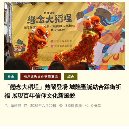
社會
兩岸道教文化交流專區
綜合
「戀念大稻埕」熱鬧登場 城隍聖誕結合踩街祈
福 展現百年信仰文化新風貌
編輯部
2026年六月20日
3,085 觀看
0 分享