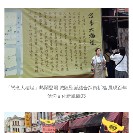
「戀念大稻埕」熱鬧登場 城隍聖誕結合踩街祈福 展現百年
信仰文化新風貌03