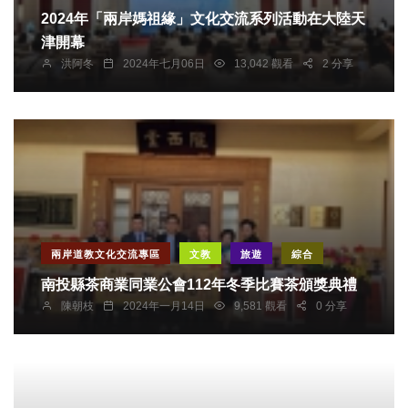
2024年「兩岸媽祖緣」文化交流系列活動在大陸天
津開幕
洪阿冬
2024年七月06日
13,042 觀看
2 分享
兩岸道教文化交流專區
文教
旅遊
綜合
南投縣茶商業同業公會112年冬季比賽茶頒獎典禮
陳朝枝
2024年一月14日
9,581 觀看
0 分享