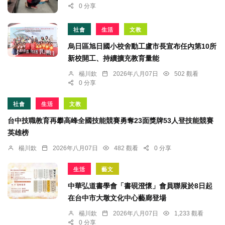
0 分享
社會
生活
文教
烏日區旭日國小校舍動工盧市長宣布任內第10所
新校開工、持續擴充教育量能
楊川欽
2026年八月07日
502 觀看
0 分享
社會
生活
文教
台中技職教育再攀高峰全國技能競賽勇奪23面獎牌53人登技能競賽
英雄榜
楊川欽
2026年八月07日
482 觀看
0 分享
生活
藝文
中華弘道書學會「書硯澄懷」會員聯展於8日起
在台中市大墩文化中心藝廊登場
楊川欽
2026年八月07日
1,233 觀看
0 分享