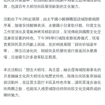
批民眾共襄盛舉，在熱鬧歡樂的氛圍中為臺北霞海城隍爺祝
壽，也讓百年大稻埕街區展現嶄新的文化魅力。
活動自下午2時起展開，由太平國小醒獅團迎請城隍爺揭開
序幕，隨後安排醒獅表演、永樂國小兒童歌仔戲、印度文化
工作室演出及電氣神將等精彩節目，呈現傳統與國際文化交
流兼容並蓄的特色。下午3時舉行城隍老爺祝壽儀式，現場
貴賓與民眾共同獻上祝福，並於稍後展開「踩街祈福嘉年
華」，隊伍沿迪化街、歸綏街及民樂街遶行後返回永樂廣
場，沿途吸引許多遊客駐足觀賞。
本次活動以「戀念大稻埕」為主題，融合霞海城隍廟著名的
月老姻緣文化與大稻埕在地歷史特色，除推出街區集章抽福
袋活動外，並設置主題打卡區及特色市集，讓民眾漫步迪化
街商圈之餘，也能深入感受城隍信仰與街區文化交織而成的
獨特魅力。