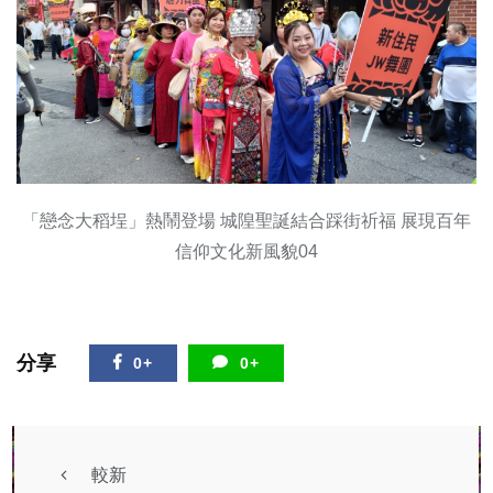
「戀念大稻埕」熱鬧登場 城隍聖誕結合踩街祈福 展現百年
信仰文化新風貌04
分享
0+
0+
較新