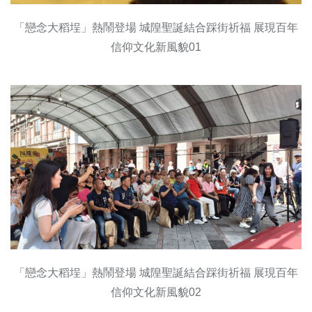
「戀念大稻埕」熱鬧登場 城隍聖誕結合踩街祈福 展現百年
信仰文化新風貌01
「戀念大稻埕」熱鬧登場 城隍聖誕結合踩街祈福 展現百年
信仰文化新風貌02