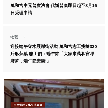
萬和宮中元普度法會 代辦普桌即日起至8月16
日受理申請
較舊
迎接端午穿木屐踩街活動 萬和宮志工挑揀330
斤麻芛葉 志工們：端午節「大家來萬和宮呷
麻芛，端午節安康!」
兩岸道教文化交流專區