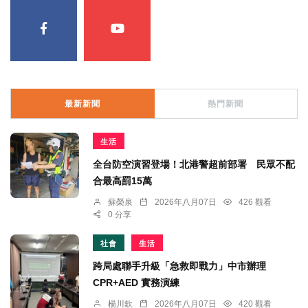
最新新聞
熱門新聞
生活
全台防空演習登場！北港警超前部署 民眾不配
合最高罰15萬
蘇榮泉
2026年八月07日
426 觀看
0 分享
社會
生活
跨局處聯手升級「急救即戰力」中市辦理
CPR+AED 實務演練
楊川欽
2026年八月07日
420 觀看