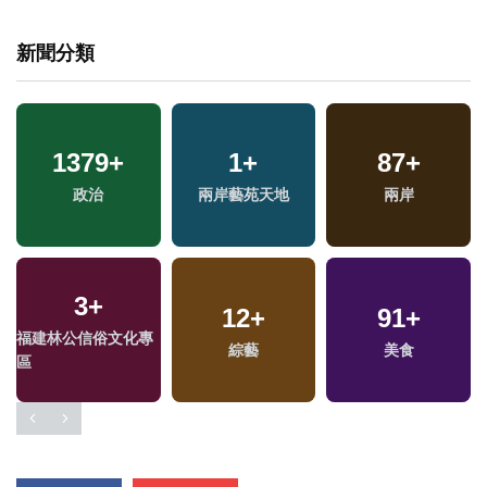
新聞分類
1379
+
1
+
87
+
政治
兩岸藝苑天地
兩岸
3
+
12
+
91
+
福建林公信俗文化專
綜藝
美食
區