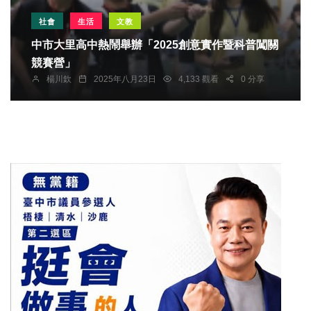
社會
生活
文教
中市大里高中熱鬧舉辦「2025創意實作暨科普闖關
競賽營」
楊川欽
2025年八月23日
4,133 觀看
0 分享