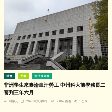
社會
文教
司法放大鏡
非洲學生來臺淪血汗勞工 中州科大前學務長二
審判三年六月
林獻元
2026年六月02日
2,069 觀看
1 分享