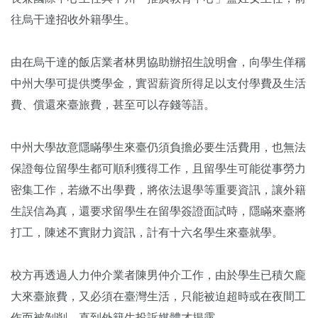
往烏干達招收外籍學生。
由在烏干達的飯店業者林男協助辦招生說明會，向學生佯稱
中州大學可提供獎學金，實習薪資所得足以支付學費及生活
費、償還來臺旅費，甚至可以存錢等語。
中州大學故意隱瞞學生來臺仍須負擔必要生活費用，也無法
保證每位留學生都可順利獲得工作，且留學生可能從事勞力
密集工作，若繳不出學費，將依法退學等重要資訊，讓外籍
生誤信為真，還要求留學生在留學簽證面試時，隱瞞來臺將
打工，陳述不實財力資訊，計有十六名學生來臺就學。
校方再透過人力仲介業者陳男仲介工作，由於學生已積欠龐
大來臺旅費，又必須在臺灣生活，只能被迫超時或在夜間工
作而被剝削，直到外籍生投訴媒體才揭露。