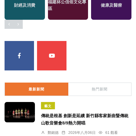
專
福建林公信俗文化專
財經及消費
健康及醫療
區
最新新聞
熱門新聞
藝文
傳統是根基 創新是延續 新竹縣客家新曲暨傳統
山歌音樂會8/9熱力開唱
鄭銘德
2026年八月06日
61 觀看