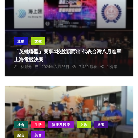
運動
文教
「英雄聯盟」賽事4校脫穎而出 代表台灣八月進軍
上海電競決賽
林獻元
2024年六月26日
7,489 觀看
1 分享
社會
生活
健康及醫療
文教
旅遊
綜合
美食