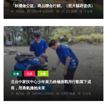
「秋禮做公益」商品聯合行銷。（照片縣府提供）
周為政
2024年七月30日
11,171 觀看
1 分享
社會
生活
文教
北台中家扶中心少年展力終極挑戰用行動寫下成
長，用勇氣擁抱未來
楊川欽
2025年八月05日
3,933 觀看
0 分享