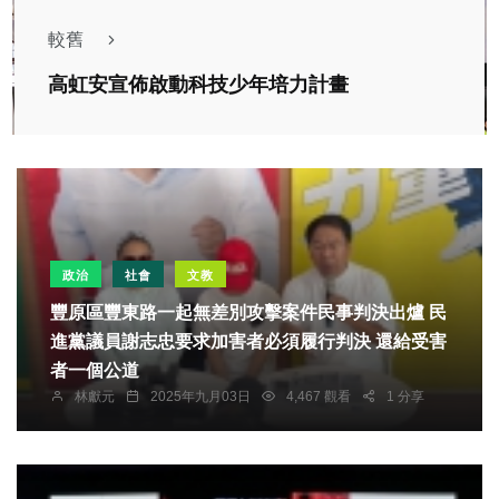
較舊
高虹安宣佈啟動科技少年培力計畫
政治
社會
文教
豐原區豐東路一起無差別攻擊案件民事判決出爐 民
進黨議員謝志忠要求加害者必須履行判決 還給受害
者一個公道
林獻元
2025年九月03日
4,467 觀看
1 分享