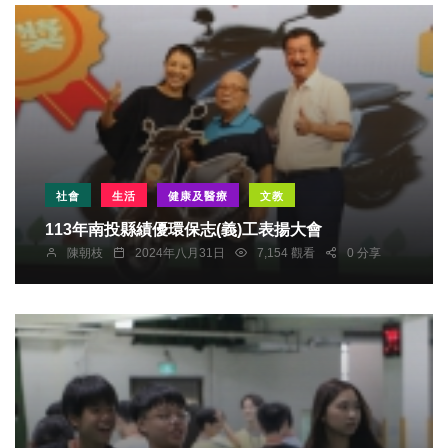
社會
生活
健康及醫療
文教
113年南投縣績優環保志(義)工表揚大會
陳朝枝
2024年八月31日
7,154 觀看
0 分享