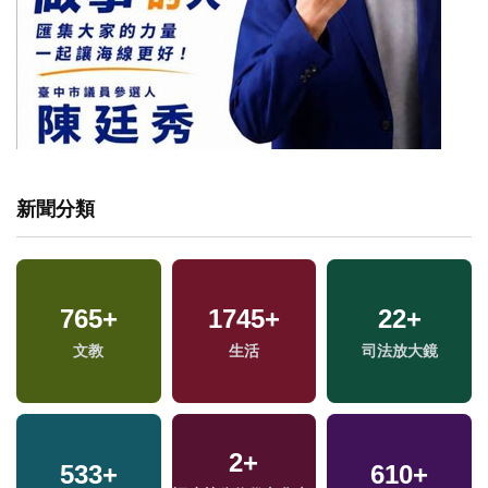
新聞分類
765
+
1745
+
22
+
文教
生活
司法放大鏡
2
+
533
+
610
+