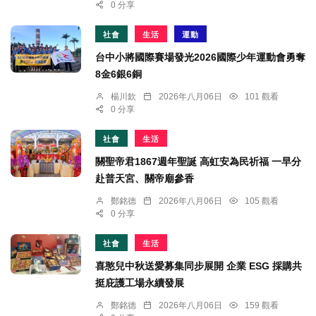
0 分享
社會
生活
運動
台中小將國際賽場發光2026國際少年運動會勇奪
8金6銀6銅
楊川欽
2026年八月06日
101 觀看
0 分享
社會
生活
關聖帝君1867週年聖誕 高虹安為民祈福 一早分
赴普天宮、關帝廟參香
鄭銘德
2026年八月06日
105 觀看
0 分享
社會
生活
喜憨兒中秋送愛募集同步展開 企業 ESG 採購共
挺庇護工場永續發展
鄭銘德
2026年八月06日
159 觀看