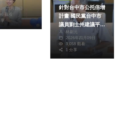
朝枝
針對台中市公托倍增
25年六月18日
896 觀看
計畫 國民黨台中市
分享
議員劉士州建議平衡
林獻元
公托、準公托與私托
2026年四月09日
的資源與補助以舒緩
3,058 觀看
公托排隊壓力
1 分享