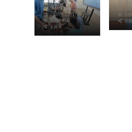
輩喜愛
陳
張皓傑
20
2025年九月17日
3,
3,002 觀看
0 
1 分享