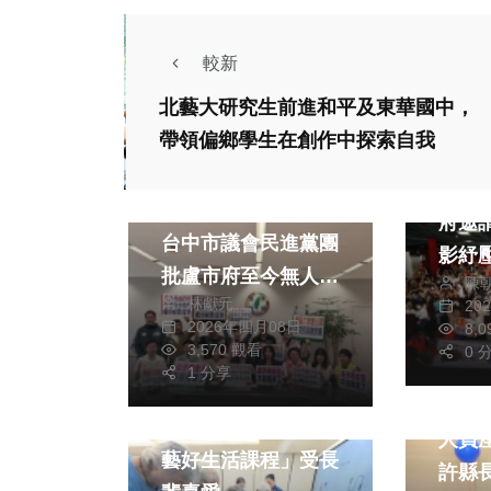
較新
北藝大研究生前進和平及東華國中，
社會
帶領偏鄉學生在創作中探索自我
健康及
政治
文教
宣傳
狼教練性侵破百罪
府邀
台中市議會民進黨團
影紓
批盧市府至今無人負
陳
林獻元
20
責、零制度改革 市
2026年四月08日
8,
長盧秀燕：校園性侵
3,570 觀看
0 
文教
案嚴懲失職人員、全
1 分享
財經及消費
文教
草屯
面強化制度防護、還
大安區長青學苑「園
人員
給孩子公道
藝好生活課程」受長
許縣