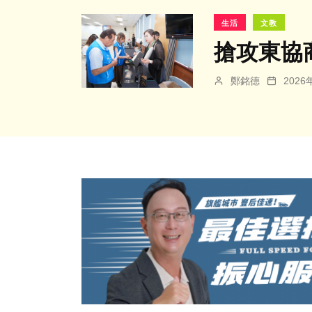
生活
文教
搶攻東協
鄭銘德
202