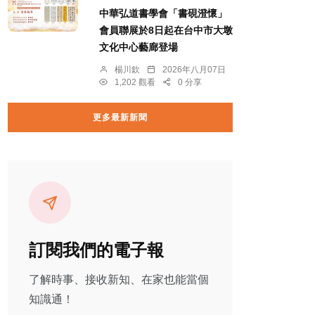
中華弘道書學會「書硯澄懷」
會員聯展於8日起在台中市大墩
文化中心藝廊登場
楊川欽
2026年八月07日
1,202 觀看
0 分享
更多最新新聞
訂閱我們的電子報
了解時事、接收新知、在家也能當個
知識通！