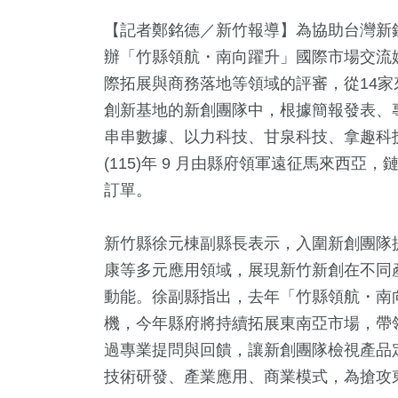
【記者鄭銘德／新竹報導】為協助台灣新
辦「竹縣領航・南向躍升」國際市場交流
際拓展與商務落地等領域的評審，從14家
創新基地的新創團隊中，根據簡報發表、
串串數據、以力科技、甘泉科技、拿趣科
(115)年 9 月由縣府領軍遠征馬來西
訂單。
7
+
6
+
224
+
682
+
202
教文化交
海峽論壇專區
財經及消費
社會
旅遊
新竹縣徐元棟副縣長表示，入圍新創團隊
康等多元應用領域，展現新竹新創在不同
動能。徐副縣指出，去年「竹縣領航・南
5
+
10
+
33
+
機，今年縣府將持續拓展東南亞市場，帶
教
司法放大鏡
影視
過專業提問與回饋，讓新創團隊檢視產品
技術研發、產業應用、商業模式，為搶攻