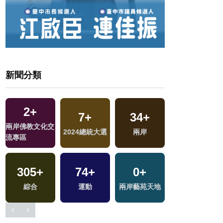
新聞分類
2
+
1
+
7
+
34
+
兩岸佛教文化交
福建林公信俗文
2024總統大選
兩岸
流專區
化專區
305
+
74
+
0
+
5
+
綜合
運動
兩岸藝苑天地
演唱會