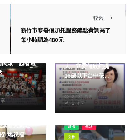
較舊
新竹市寒暑假加托服務鐘點費調高了
生活
政治
藝文
每小時調為480元
醫療
文教
文教
心理健康月 縣
民進黨台中市長參選
請民眾一起看電
人、立委何欣純提
壓
16歲以下台中孩子
朝枝
林獻元
免費入場：綠美圖應
24年九月07日
2026年五月18日
093 觀看
是台中孩子共同的文
2,131 觀看
分享
化教室
1 分享
場關懷退休公教
座談會人氣旺
政治
生活
長到場祝福
文教