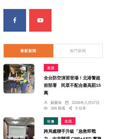
最新新聞
熱門新聞
生活
全台防空演習登場！北港警超
前部署 民眾不配合最高罰15
萬
蘇榮泉
2026年八月07日
366 觀看
0 分享
社會
生活
跨局處聯手升級「急救即戰
力」中市辦理 CPR+AED 實務