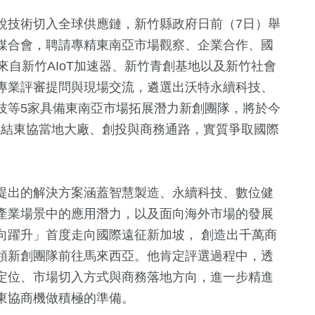
銳技術切入全球供應鏈，新竹縣政府日前（7日）舉
媒合會，聘請專精東南亞市場觀察、企業合作、國
來自新竹AIoT加速器、新竹青創基地以及新竹社會
專業評審提問與現場交流，遴選出沃特永續科技、
技等5家具備東南亞市場拓展潛力新創團隊，將於今
亞，鏈結東協當地大廠、創投與商務通路，實質爭取國際
+
16
+
4
+
172
+
2024立委選戰
綜藝
熱門
提出的解決方案涵蓋智慧製造、永續科技、數位健
產業場景中的應用潛力，以及面向海外市場的發展
向躍升」首度走向國際遠征新加坡， 創造出千萬商
126
+
546
+
0
+
領新創團隊前往馬來西亞。他肯定評選過程中，透
藝文
政治
2023金鐘獎
定位、市場切入方式與商務落地方向，進一步精進
東協商機做積極的準備。