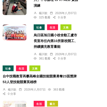
演練
楊川欽
2026年八月07日
325 觀看
0 分享
社會
生活
文教
烏日區旭日國小校舍動工盧市
長宣布任內第10所新校開工、
持續擴充教育量能
楊川欽
2026年八月07日
361 觀看
0 分享
社會
生活
文教
台中技職教育再攀高峰全國技能競賽勇奪23面獎牌
53人登技能競賽英雄榜
楊川欽
2026年八月07日
363 觀看
0 分享
生活
藝文