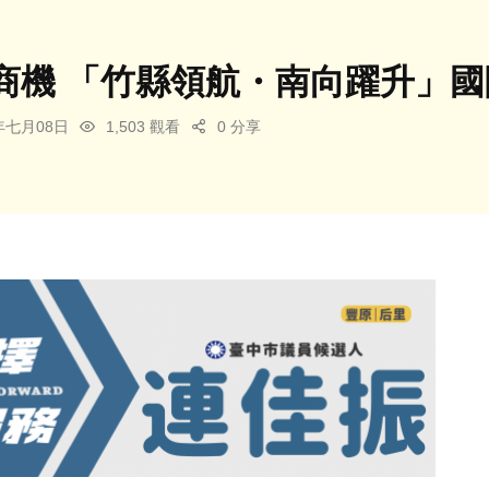
商機 「竹縣領航・南向躍升」
6年七月08日
1,503 觀看
0 分享