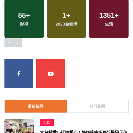
55
+
1
+
1351
+
影視
2023金鐘獎
生活
最新新聞
熱門新聞
生活
女兒離世仍延續愛心！媽媽接棒認養陪慢飛天使