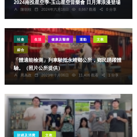
2024南投星空季-玉山星空音樂會 日月潭浪漫登場
陳朝枝
2024年六月16日
8,667 觀看
0 分享
社會
生活
健康及醫療
運動
文教
綜合
「體適能檢測」列車駛抵永靖鄉公所，鄉民踴躍體
驗。（照片公所提供）
周為政
2023年十月06日
11,406 觀看
1 分享
財經及消費
文教