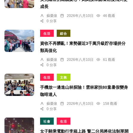
成長
蘇榮泉
2026年八月10日
46 觀看
0 分享
生活
綜合
資收不再髒亂！東勢砸近3千萬升級貯存場拚分
類高值化
蘇榮泉
2026年八月10日
61 觀看
0 分享
生活
文教
手機放一邊進山林探險！雲林家扶80童暑假變身
咖啡達人
蘇榮泉
2026年八月10日
158 觀看
0 分享
社會
生活
女子騎乘電動行李箱上路 警二分局將依法制單開