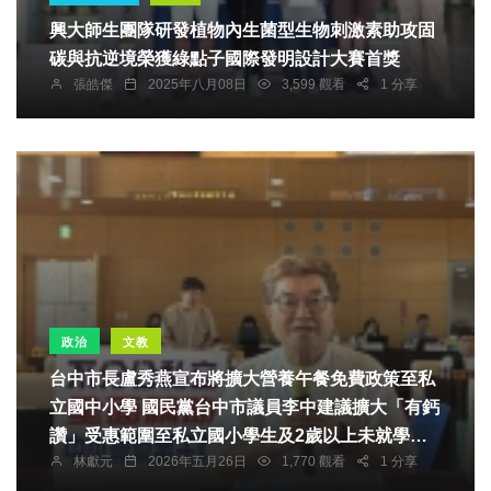
興大師生團隊研發植物內生菌型生物刺激素助攻固
碳與抗逆境榮獲綠點子國際發明設計大賽首獎
張皓傑
2025年八月08日
3,599 觀看
1 分享
政治
文教
台中市長盧秀燕宣布將擴大營養午餐免費政策至私
立國中小學 國民黨台中市議員李中建議擴大「有鈣
讚」受惠範圍至私立國小學生及2歲以上未就學孩
林獻元
2026年五月26日
1,770 觀看
1 分享
童