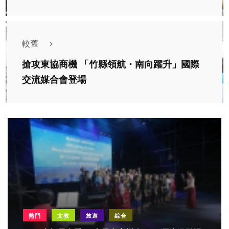
較舊
搶攻東協商機 「竹縣領航・南向躍升」國際
交流媒合會登場
熱門
文教
旅遊
綜合