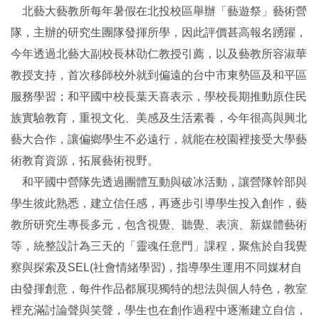
北藝大藝教所每年暑假在北投校區舉辦「藝遊祭」藝術營
隊，主辦的研究生團隊發揮所學，因此評價甚高報名踴躍，
今年透過北藝大副校長林劭仁教授引薦，以及藝教所容淑華
教授支持，首次移師校外就到偏遠的台中市東勢區及和平區
服務學習；和平國中校長葉天喜表示，學校長期推動原住民
族實驗教育，重視文化、美感及生活素養，今年很高與興北
藝大合作，讓偏鄉學生不必遠行，就能在校園裡接受大學藝
術教育資源，拓展藝術視野。
和平國中營隊先透過團體互動與破冰活動，讓營隊幹部與
學生彼此熟悉，建立信任感，再逐步引導學生投入創作，藝
教所研究生專長多元，包含視覺、聽覺、表演、新媒體藝術
等，統整設計為三天的「靈魂任意門」課程，聚焦於自我覺
察與探索及SEL(社會情緒學習)，指導學生運用不同媒材自
由發揮創意，每件作品都展現獨特的想法與個人特色，教室
裡充滿討論聲與笑聲，學生也在創作過程中逐漸建立自信，