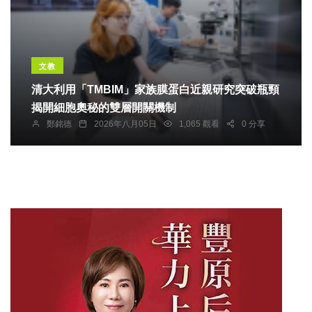
文教
清大利用「TMBIM」家族膜蛋白近親研究突破瓶頸
揭開細胞奧秘的雙層開關機制
鄭銘德
2026年八月05日
1,065 觀看
0 分享