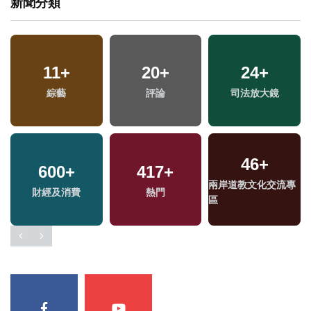
新聞分類
11
+
20
+
24
+
綜藝
評論
司法放大鏡
46
+
600
+
417
+
兩岸道教文化交流專
財經及消費
熱門
區