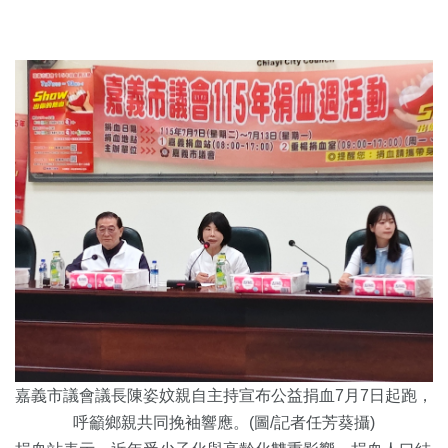
嘉義市議會議長陳姿妏親自主持宣布公益捐血7月7日起跑，
呼籲鄉親共同挽袖響應。(圖/記者任芳葵攝)