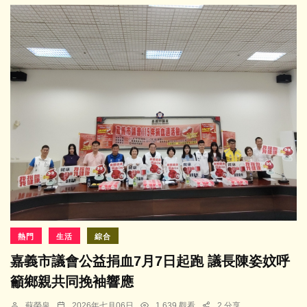
熱門
生活
綜合
嘉義市議會公益捐血7月7日起跑 議長陳姿妏呼
籲鄉親共同挽袖響應
蘇榮泉
2026年七月06日
1,639 觀看
2 分享