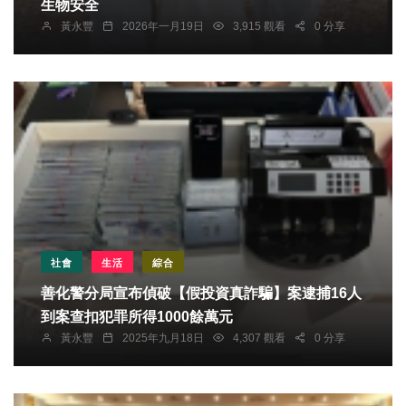
生物安全
黃永豐
2026年一月19日
3,915 觀看
0 分享
社會
生活
綜合
善化警分局宣布偵破【假投資真詐騙】案逮捕16人
到案查扣犯罪所得1000餘萬元
黃永豐
2025年九月18日
4,307 觀看
0 分享