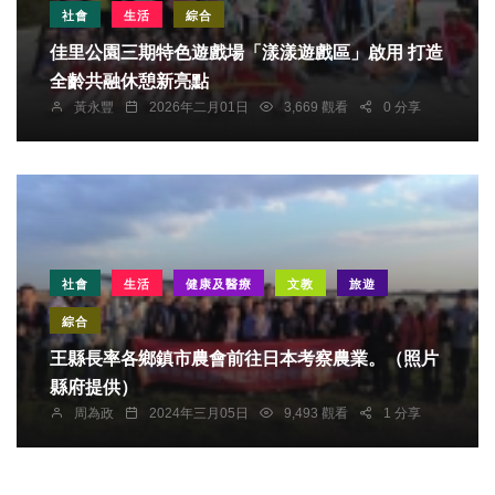
社會
生活
綜合
佳里公園三期特色遊戲場「漾漾遊戲區」啟用 打造
全齡共融休憩新亮點
黃永豐
2026年二月01日
3,669 觀看
0 分享
社會
生活
健康及醫療
文教
旅遊
綜合
王縣長率各鄉鎮市農會前往日本考察農業。（照片
縣府提供）
周為政
2024年三月05日
9,493 觀看
1 分享