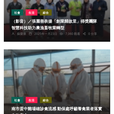
社會
生活
綜合
（影音）／張麗善表揚「創業歸故里」得獎團隊
智慧科技助力農漁畜牧業轉型
蘇榮泉
2025年一月23日
7,060 觀看
0 分享
社會
生活
綜合
南市蛋中雞場確診禽流感 動保處呼籲養禽業者落實