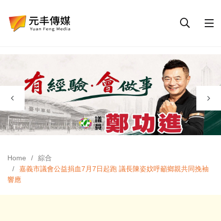
Home
綜合
嘉義市議會公益捐血7月7日起跑 議長陳姿妏呼籲鄉親共同挽袖
響應