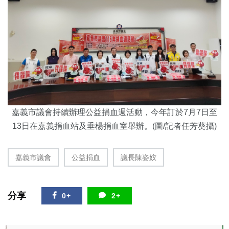
嘉義市議會持續辦理公益捐血週活動，今年訂於7月7日至
13日在嘉義捐血站及垂楊捐血室舉辦
。(圖/記者任芳葵攝)
嘉義市議會
公益捐血
議長陳姿妏
分享
0+
2+