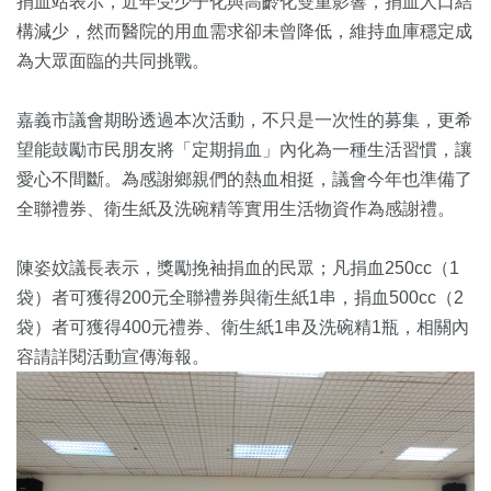
捐血站表示，近年受少子化與高齡化雙重影響，捐血人口結
構減少，然而醫院的用血需求卻未曾降低，維持血庫穩定成
為大眾面臨的共同挑戰。
嘉義市議會期盼透過本次活動，不只是一次性的募集，更希
望能鼓勵市民朋友將「定期捐血」內化為一種生活習慣，讓
愛心不間斷。為感謝鄉親們的熱血相挺，議會今年也準備了
全聯禮券、衛生紙及洗碗精等實用生活物資作為感謝禮。
陳姿妏議長表示，獎勵挽袖捐血的民眾；凡捐血250cc（1
袋）者可獲得200元全聯禮券與衛生紙1串，捐血500cc（2
袋）者可獲得400元禮券、衛生紙1串及洗碗精1瓶，相關內
容請詳閱活動宣傳海報。