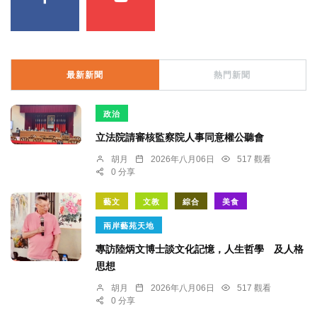
最新新聞
熱門新聞
政治
立法院請審核監察院人事同意權公聽會
胡月
2026年八月06日
517 觀看
0 分享
藝文
文教
綜合
美食
兩岸藝苑天地
專訪陸炳文博士談文化記憶，人生哲學 及人格
思想
胡月
2026年八月06日
517 觀看
0 分享