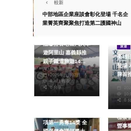
較新
中部地區企業座談會彰化登場 千名企
熱門
社會
業菁英齊聚聚焦打造第二護國神山
生活
旅遊
綜合
社會
溫馨搭古老蒸汽火車
旅遊
遊阿里山 嘉義縣推
高雄
親子鐵道旅遊14路
登場
蘇榮泉
線
牌首
2025年六月07日
8,471 觀看
蘇
宿券
0 分享
20
社會
透
熱門
社會
10
綜合
0 
生活
綜合
台糖
嘉義市衛生局榮獲6
檢察
項第一勇奪14獎 全
營事