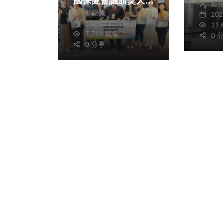
國保健會議頒獎大放
蘇
蘇榮泉
異彩
20
2025年四月16日
11
7,714 觀看
0 
0 分享