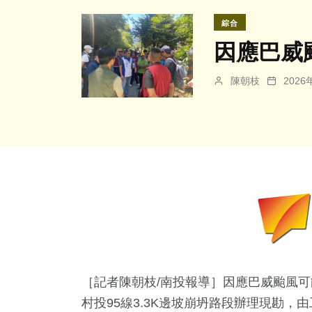
綜合
因應巴威
陳朝枝
202
［記者陳朝枝/南投報導］因應巴威颱風
村投95線3.3K邊坡崩坍路段辦理現勘