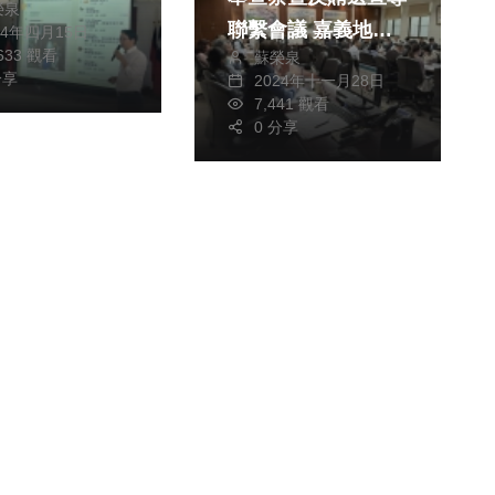
榮泉
聯繫會議 嘉義地檢
24年四月15日
,633 觀看
蘇榮泉
署落實反賄、查賄維
分享
2024年十一月28日
護民主價值
7,441 觀看
0 分享