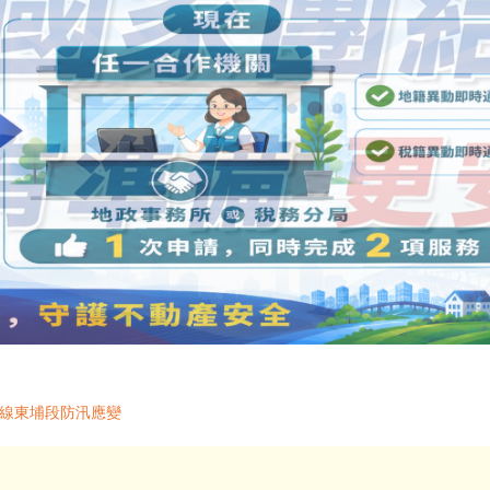
5線東埔段防汛應變