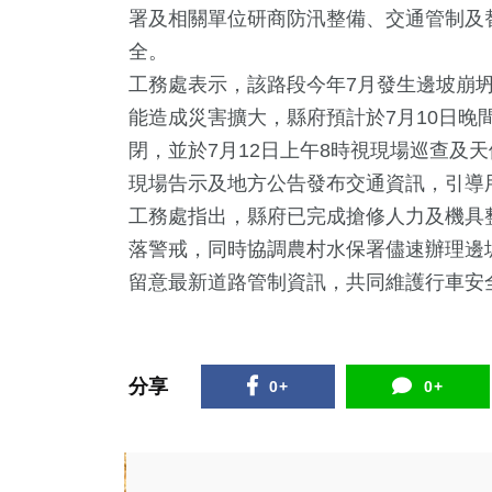
署及相關單位研商防汛整備、交通管制及
全。
工務處表示，該路段今年7月發生邊坡崩
能造成災害擴大，縣府預計於7月10日晚
閉，並於7月12日上午8時視現場巡查及
現場告示及地方公告發布交通資訊，引導
工務處指出，縣府已完成搶修人力及機具
落警戒，同時協調農村水保署儘速辦理邊
6
+
17
+
37
+
5
+
35
+
留意最新道路管制資訊，共同維護行車安
會
2024立委選戰
美食
演唱會
兩岸
9
+
2
+
分享
0+
0+
308
+
教文化交
兩岸佛教文化交
文教
流專區