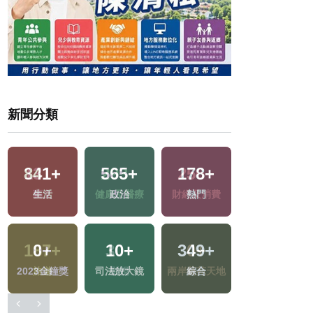
新聞分類
841
+
565
+
178
+
5
+
生活
政治
熱門
綜藝
0
+
10
+
349
+
8
+
地
2023金鐘獎
司法放大鏡
綜合
評論