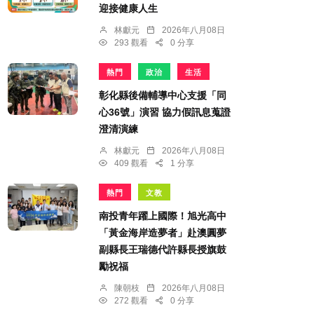
迎接健康人生
林獻元
2026年八月08日
293 觀看
0 分享
熱門
政治
生活
彰化縣後備輔導中心支援「同
心36號」演習 協力假訊息蒐證
澄清演練
林獻元
2026年八月08日
409 觀看
1 分享
熱門
文教
南投青年躍上國際！旭光高中
「黃金海岸造夢者」赴澳圓夢
副縣長王瑞德代許縣長授旗鼓
勵祝福
陳朝枝
2026年八月08日
272 觀看
0 分享