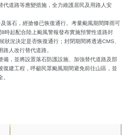
替代道路等應變措施，全力維護居民及用路人安
坍及落石，經搶修已恢復通行。考量颱風期間降雨可
間8時起配合陸上颱風警報發布實施預警性道路封
天候狀況決定是否恢復通行；封閉期間將透過CMS、
用路人改行替代道路。
整備，並將設置落石防護設施、加強替代道路及部
坡復建工程，呼籲民眾颱風期間避免前往山區，並
131
+
293
+
256
+
全。
藝文
健康及醫療
財經及消費
187
+
30
+
0
+
旅遊
影視
兩岸藝苑天