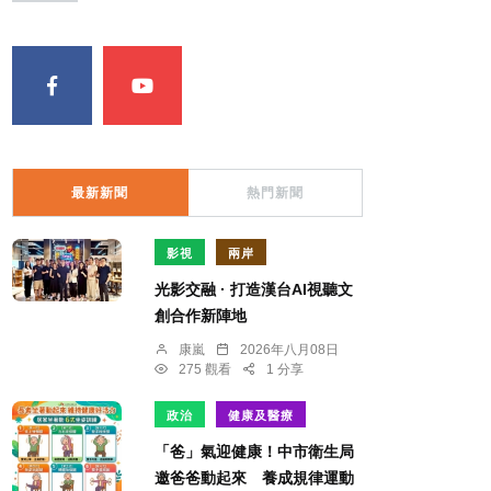
最新新聞
熱門新聞
影視
兩岸
光影交融 · 打造漢台AI視聽文
創合作新陣地
康嵐
2026年八月08日
275 觀看
1 分享
政治
健康及醫療
「爸」氣迎健康！中市衛生局
邀爸爸動起來 養成規律運動