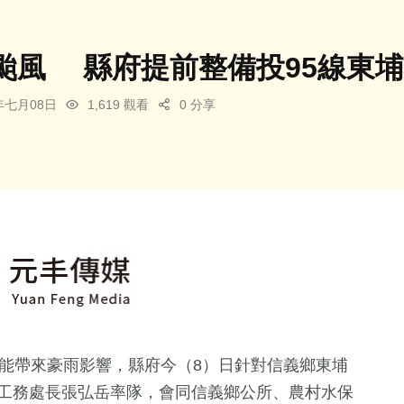
颱風 縣府提前整備投95線東
6年七月08日
1,619 觀看
0 分享
可能帶來豪雨影響，縣府今（8）日針對信義鄉東埔
，由工務處長張弘岳率隊，會同信義鄉公所、農村水保