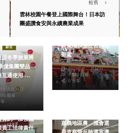
較舊
雲林校園午餐登上國際舞台！日本訪
生活
文教
團盛讚食安與永續農業成果
綜合
埔里三獻清醮 縣長
生活
於東壇恭迎友宮媽祖
綜合
聖駕
巨蛋冬季旅展將
陳朝枝
 承億集團雙品
2023年十二月12日
7,583 觀看
推互通使用 住
0 分享
榮泉
8送1全台玩透
24年十月31日
文教
,091 觀看
分享
熱門
社會
雲嘉區處政風與
生活
綜合
官有約 加強國
嘉義地區農、漁會選
業員工法律責任
舉查察暨反賄選宣導