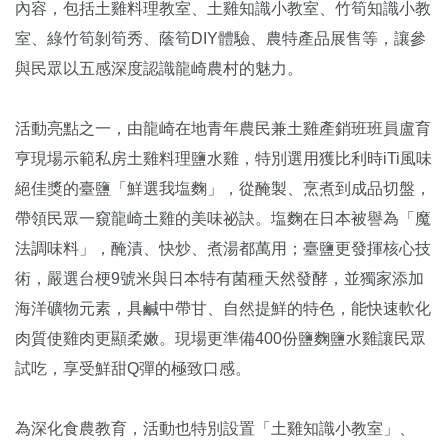
內容，包括土雞料理教室、土雞知識小教室、竹筍知識小教
室、綠竹筍剝筍秀、蔭筍DIY體驗、農特產品展售等，讓參
與民眾以五感深度認識龍崎農村的魅力。
活動亮點之一，由龍崎在地青年農民兼土雞產銷班班員盧育
亨現場示範私房土雞料理鹽水雞，特別選用獲比利時iTi風味
絕佳獎的臺鹽「鮮選我塩麴」，從醃製、烹煮到成品切盤，
帶領民眾一窺龍崎土雞的美味祕訣。塩麴在日本被譽為「魔
法調味料」，醃漬、快炒、煮湯都萬用；臺鹽更發揮核心技
術，嚴選台梗9號米與日本特有菌種天然發酵，並獨家添加
海洋礦物元素，具鹹中帶甘、自然提鮮的特色，能快速軟化
肉質使雞肉更顯柔嫩。現場更準備400份鹽麴鹽水雞讓民眾
試吃，享受鮮甜Q彈的極致口感。
為深化食農教育，活動也特別設置「土雞知識小教室」、