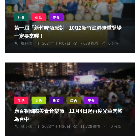
社會
生活
美食
第一屆「新竹啤酒派對」10/12新竹漁港隆重登場
一定要來喔！
鄭銘德
2024年十月07日
7,078 觀看
0 分享
生活
文教
旅遊
綜合
美食
康百視國際美食音樂節 11月4日起再度光華閃耀
為台中
林明佑
2023年十月30日
11,728 觀看
0 分享