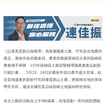
［記者黃思穎台南報導］為推廣國產土雞、竹筍及在地農特
產品，臺南市政府農業局、農業部農糧署南區分署與龍崎區
農會攜手舉辦「115年龍崎區土雞節暨輔導國產農產品創新
行銷計畫」，5月23、24日於臺南市假日農市盛大登場，結
合當地盛產的新鮮竹筍與優質跑山土雞，將龍崎在地的美味
帶至市區，邀請全國民眾品味龍崎土地最純粹的美味。
本次土雞節活動自上午9時揭幕，現場規劃一系列精彩體驗