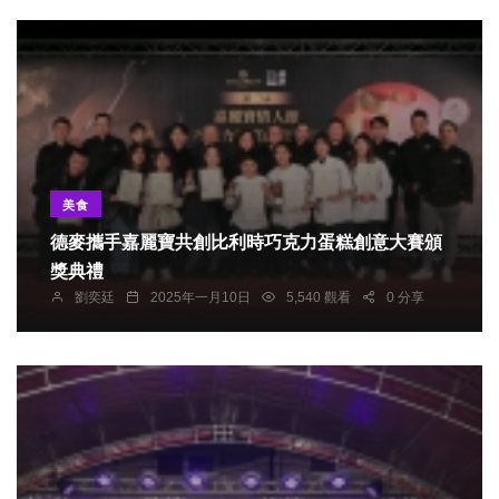
美食
德麥攜手嘉麗寶共創比利時巧克力蛋糕創意大賽頒
獎典禮
劉奕廷
2025年一月10日
5,540 觀看
0 分享