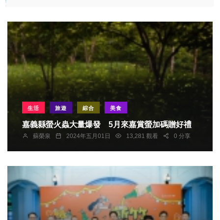
生活
旅遊
綜合
美食
嘉義縣螢火蟲大量爆發 5月來嘉賞螢加碼贈好禮
蘇榮泉
2024年五月01日
13,281 觀看
0 分享