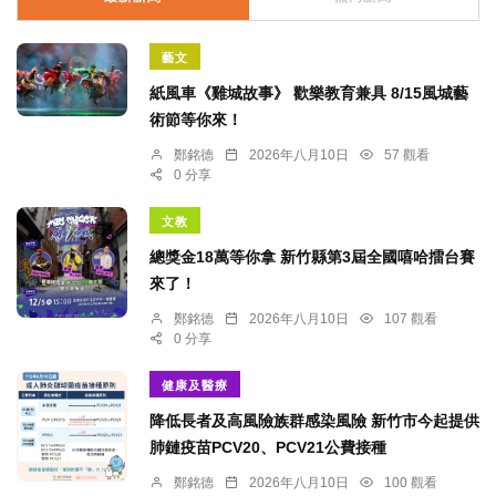
藝文
紙風車《雞城故事》 歡樂教育兼具 8/15風城藝
術節等你來！
鄭銘德
2026年八月10日
57 觀看
0 分享
文教
總獎金18萬等你拿 新竹縣第3屆全國嘻哈擂台賽
來了！
鄭銘德
2026年八月10日
107 觀看
0 分享
健康及醫療
降低長者及高風險族群感染風險 新竹市今起提供
肺鏈疫苗PCV20、PCV21公費接種
鄭銘德
2026年八月10日
100 觀看