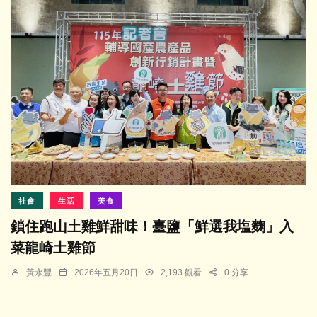
社會
生活
美食
鎖住跑山土雞鮮甜味！臺鹽「鮮選我塩麴」入
菜龍崎土雞節
黃永豐
2026年五月20日
2,193 觀看
0 分享