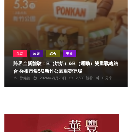
生活
旅遊
綜合
美食
跨界全新體驗！B（烘焙）&B（運動）雙重戰略結
合 椪柑市集5/2新竹公園重磅登場
鄭銘德
2026年四月28日
2,531 觀看
0 分享