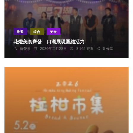
旅遊
綜合
美食
花燈美食齊發 口湖展現團結活力
蘇榮泉
2026年二月28日
3,165 觀看
0 分享