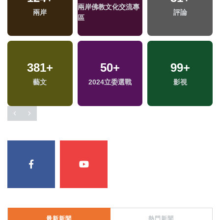
兩岸佛教文化交流專
兩岸
評論
區
381
+
50
+
99
+
藝文
2024立委選戰
影視
最新新聞
熱門新聞