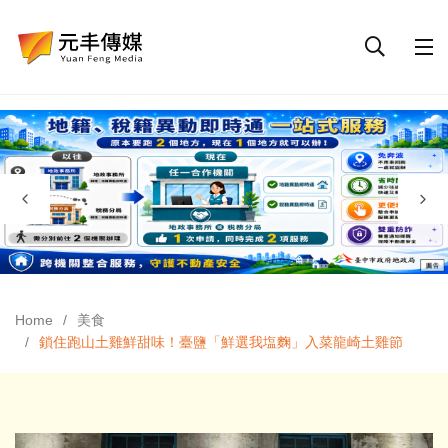
Home
美食
鎖住跑山土雞鮮甜味！臺鹽「鮮選我塩麴」入菜龍崎土雞節