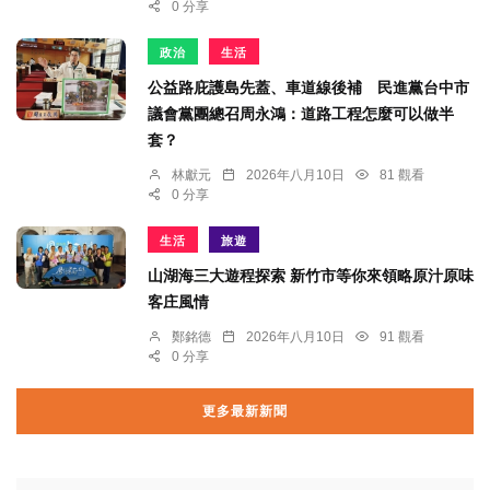
0 分享
政治
生活
公益路庇護島先蓋、車道線後補 民進黨台中市
議會黨團總召周永鴻：道路工程怎麼可以做半
套？
林獻元
2026年八月10日
81 觀看
0 分享
生活
旅遊
山湖海三大遊程探索 新竹市等你來領略原汁原味
客庄風情
鄭銘德
2026年八月10日
91 觀看
0 分享
更多最新新聞