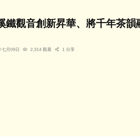
溪鐵觀音創新昇華、將千年茶韻
6年七月09日
2,314 觀看
1 分享