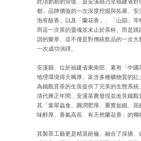
此項創新的背後、是安溪縣乃至福建省對
2
+
4
+
9
+
46
+
8
+
都」品牌價值的一次深度挖掘與拓展、安
兩岸佛教文化交
及醫療
2024總統大選
美食
海峽論壇
泡有餘香」以及「蘭花香」、「山韻」等
流專區
而這一次茶的靈魂並未止於茶杯、而是跳
諧的樂章、這不僅是對傳統飲品的一次大
7
+
6
+
9
+
一次成功演繹。
視
演唱會
評論
安溪縣、位於福建省東南部、素有「中國
地理環境得天獨厚、富含多種礦物質的紅
為鐵觀音茶的生長提供了完美的生態系統
清代雍正年間、安溪茶農發現並改良鐵觀
其「葉翠蟲食、圓潤肥厚、重實如鐵、屈
味醇厚、香氣高長、有天然蘭花香」的獨
其製茶工藝更是精湛絕倫、融合了採摘、