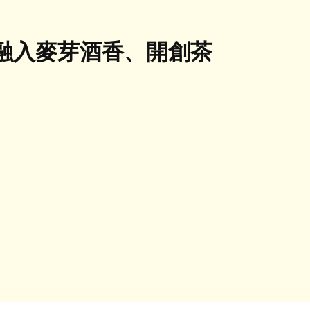
融入麥芽酒香、開創茶