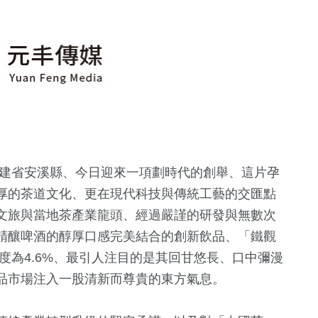
建省安溪縣、今日迎來一項劃時代的創舉、這片孕
厚的茶道文化、更在現代科技與傳統工藝的交匯點
文旅與當地茶產業龍頭、經過嚴謹的研發與無數次
精釀啤酒的醇厚口感完美結合的創新飲品、「鐵觀
度為4.6%、最引人注目的是其回甘悠長、口中彌漫
品市場注入一股清新而尊貴的東方氣息。