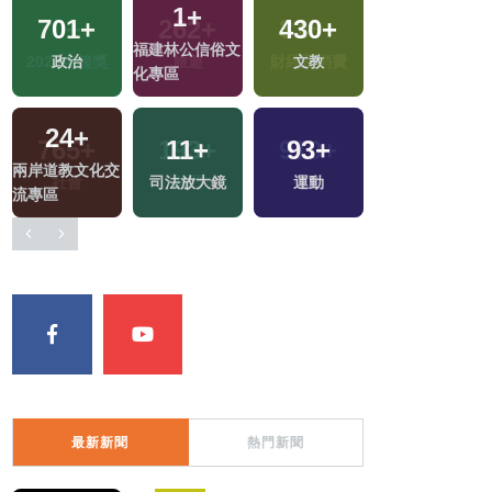
1
+
701
+
430
+
162
+
福建林公信俗文
政治
文教
藝文
化專區
24
+
11
+
93
+
385
+
兩岸道教文化交
司法放大鏡
運動
綜合
流專區
最新新聞
熱門新聞