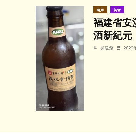
兩岸
美食
福建省安
酒新紀元
吳建銘
202