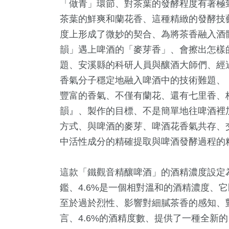
「做青」環節、對茶葉的發酵程度有著極
茶葉的鮮爽和蘭花香、這種精緻的發酵技
度上形成了微妙的契合、為將茶香融入酒
韻」遇上啤酒的「麥芽香」、會擦出怎樣
題、安溪縣的科研人員與釀酒大師們、經
香氣分子穩定地融入啤酒中的技術難題、
豐富的香氣、不僅有蘭花、還有七里香、
韻』、製作的目標、不是簡單地往啤酒裡
方式、與啤酒的麥芽、啤酒花香氣共存、
中活性成分的精確提取與啤酒發酵過程的
這款「鐵觀音精釀啤酒」的酒精濃度設定為
鑑、4.6%是一個相對溫和的酒精濃度、
至於過於烈性、影響對細膩茶香的感知、
言、4.6%的酒精度數、提供了一種全新