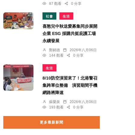
87 觀看
0 分享
社會
生活
喜憨兒中秋送愛募集同步展開
企業 ESG 採購共挺庇護工場
永續發展
鄭銘德
2026年八月06日
144 觀看
0 分享
生活
8/10防空演習來了！北港警召
集跨單位整備 演習期間手機
網路將降速
蘇榮泉
2026年八月06日
193 觀看
0 分享
更多最新新聞