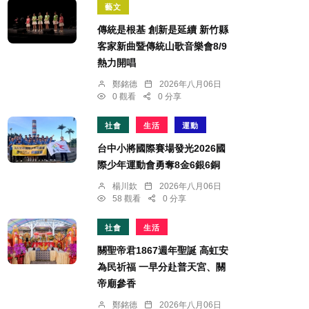
藝文
傳統是根基 創新是延續 新竹縣
客家新曲暨傳統山歌音樂會8/9
熱力開唱
鄭銘德
2026年八月06日
0 觀看
0 分享
社會
生活
運動
台中小將國際賽場發光2026國
際少年運動會勇奪8金6銀6銅
楊川欽
2026年八月06日
58 觀看
0 分享
社會
生活
關聖帝君1867週年聖誕 高虹安
為民祈福 一早分赴普天宮、關
帝廟參香
鄭銘德
2026年八月06日