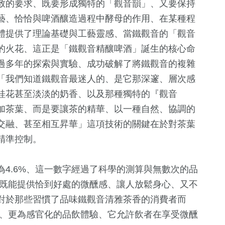
致的要求、既要形成獨特的「觀音韻」、又要保持
藝、恰恰與啤酒釀造過程中酵母的作用、在某種程
體提供了理論基礎與工藝靈感、當鐵觀音的「觀音
的火花、這正是「鐵觀音精釀啤酒」誕生的核心命
過多年的探索與實驗、成功破解了將鐵觀音的複雜
「我們知道鐵觀音最迷人的、是它那深邃、層次感
桂花甚至淡淡的奶香、以及那種獨特的『觀音
加茶葉、而是要讓茶的精華、以一種自然、協調的
交融、甚至相互昇華」這項技術的關鍵在於對茶葉
精準控制。
4.6%、這一數字經過了科學的測算與無數次的品
它既能提供恰到好處的微醺感、讓人放鬆身心、又不
對於那些習慣了品味鐵觀音清雅茶香的消費者而
的、更為感官化的品飲體驗、它允許飲者在享受微醺