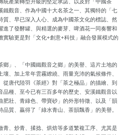
傳統產業轉型升級的堅定承諾、以及對「中國茶
0
+
262
+
318
+
溪鐵觀音、作為中國十大名茶之一、其獨特的「七
專區
2023金鐘獎
旅遊
財經及消費
特質、早已深入人心、成為中國茶文化的標誌、然
躍進了發酵罐、與精選的麥芽、啤酒花一同奏響和
膽實驗更是對「文化+創意+科技」融合發展模式的
765
+
193
+
910
+
社會
熱門
生活
茶鄉」、「中國鐵觀音之鄉」的美譽、這片土地的
土壤、加上常年雲霧繚繞、雨量充沛的氣候條件、
、從唐代陸羽《茶經》對「茶之極品」的描繪、到
音品種、至今已有三百多年的歷史、安溪鐵觀音以
曲肥壯、青綠色、帶寶砂」的外形特徵、以及「韻
特品質、贏得了「綠水青山、茶韻飄香」的美譽。
做青、炒青、揉捻、烘焙等多道繁複工序、尤其是