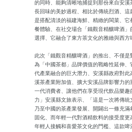
的同時、能夠清晰地捕捉到那份來自安溪
長回味的美妙過程、相比於傳統烈酒、這
是搭配清淡的福建海鮮、精緻的閩菜、它
餐體驗、在社交場合「鐵觀音精釀啤酒」
選擇、它融合了東方茶文化的雅緻與西方
此次「鐵觀音精釀啤酒」的推出、不僅是
為「中國茶都」品牌價值的戰略性延伸、
代產業融合的巨大潛力、安溪縣政府對此
溪茶產業附加值、擴大安溪品牌影響力的
一代消費者、讓他們在享受現代飲品樂趣
力」安溪縣文旅表示、「這是一次將傳統
乃至中國的茶產業發展、開闢出一條充滿
固化、而年輕一代對酒精飲料的接受度更
年輕人接觸和喜愛茶文化的門檻、這款啤