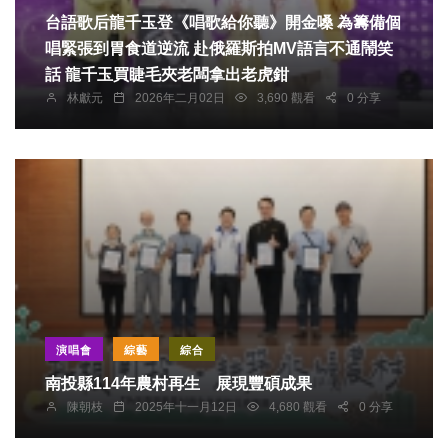
台語歌后龍千玉登《唱歌給你聽》開金嗓 為籌備個
唱緊張到胃食道逆流 赴俄羅斯拍MV語言不通鬧笑
話 龍千玉買睫毛夾老闆拿出老虎鉗
林獻元
2026年二月02日
3,690 觀看
0 分享
演唱會
綜藝
綜合
南投縣114年農村再生 展現豐碩成果
陳朝枝
2025年十一月12日
4,680 觀看
0 分享