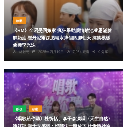
綜藝
《RM》全昭旻回娘家 瘋狂舉動讓情敵池睿恩滿臉
鮮奶油 崔丹尼爾踩肥皂水摔個四腳朝天 搞笑模樣
像極李光洙
林獻元
2025年四月19日
7,054 觀看
0 分享
影視
綜藝
《唱歌給你聽》杜忻恬、李子森演唱〈天生自然〉
獲好評 龍千玉感慨：沒辦法一時放下 杜忻恬妙喻