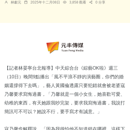
林獻元
2025年十二月08日
3,858 觀看
0 分享
【記者林晏寧台北報導】中天綜合台《綜藝OK啦》週三
（10日）晚間9點播出「風不平浪不靜的演藝圈，你們的婚
姻還撐得下去嗎」，藝人黃國倫透露只要犯錯就會被老婆寇
乃馨要求寫悔過書，「乃馨就是一個小女生，她喜歡可愛、
幼稚的東西，有天她跟我吵完架，要求我寫悔過書，我說打
簡訊可不可以？她說不行，要手寫才有誠意。」
寇乃馨也解釋說，「因為我很怕他不知道錯在哪裡，這樣下