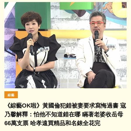
綜藝
《綜藝OK啦》黃國倫犯錯被妻要求寫悔過書 寇
乃馨解釋：怕他不知道錯在哪 瞞著老婆收岳母
66萬支票 哈孝遠買精品和名錶全花完