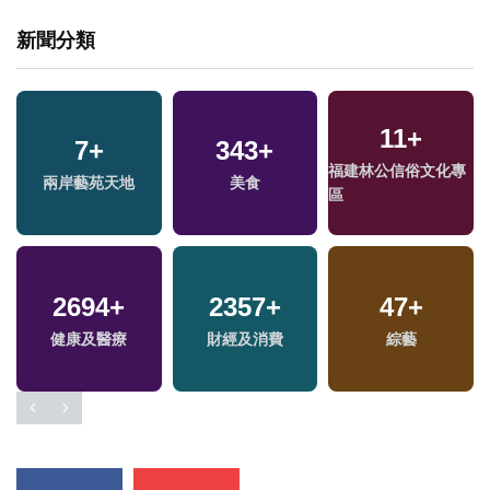
新聞分類
11
+
7
+
343
+
福建林公信俗文化專
兩岸藝苑天地
美食
區
2694
+
2357
+
47
+
健康及醫療
財經及消費
綜藝