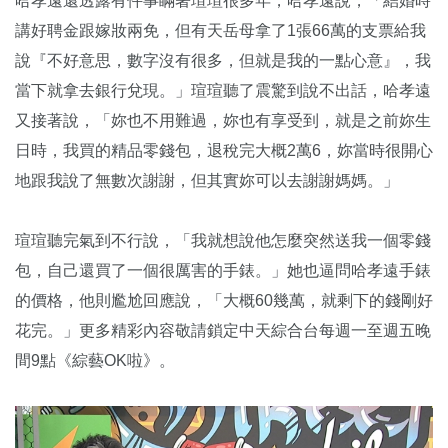
哈孝遠還透露有件事瞞著瑄瑄很多年，哈孝遠說，「結婚時
講好聘金跟嫁妝兩免，但有天岳母拿了1張66萬的支票給我
說『不好意思，數字沒有很多，但就是我的一點心意』，我
當下就拿去銀行兌現。」瑄瑄聽了震驚到說不出話，哈孝遠
又接著說，「妳也不用難過，妳也有享受到，就是之前妳生
日時，我買的精品零錢包，退稅完大概2萬6，妳當時很開心
地跟我說了無數次謝謝，但其實妳可以去謝謝媽媽。」
瑄瑄聽完氣到不行說，「我就想說他怎麼突然送我一個零錢
包，自己還買了一個很厲害的手錶。」她也逼問哈孝遠手錶
的價格，他則尷尬回應說，「大概60幾萬，就剩下的錢剛好
花完。」更多精彩內容敬請鎖定中天綜合台每週一至週五晚
間9點《綜藝OK啦》。