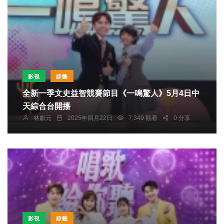
影視
綜藝
全新一季文史益智競賽節目《一鳴驚人》5月4日中
天綜合台開播
林獻元
2025年四月22日
7,349 觀看
0 分享
影視
綜藝