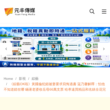
Home
影視
綜藝
《綜藝OK啦》黃國倫犯錯被妻要求寫悔過書 寇乃馨解釋：怕他
不知道錯在哪 瞞著老婆收岳母66萬支票 哈孝遠買精品和名錶全花完