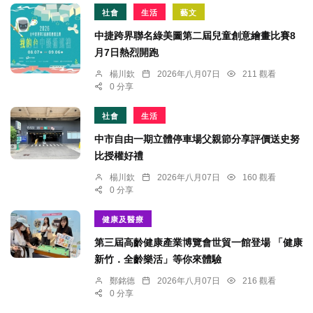
社會
生活
藝文
中捷跨界聯名綠美圖第二屆兒童創意繪畫比賽8
月7日熱烈開跑
楊川欽
2026年八月07日
211 觀看
0 分享
社會
生活
中市自由一期立體停車場父親節分享評價送史努
比授權好禮
楊川欽
2026年八月07日
160 觀看
0 分享
健康及醫療
第三屆高齡健康產業博覽會世貿一館登場 「健康
新竹．全齡樂活」等你來體驗
鄭銘德
2026年八月07日
216 觀看
0 分享