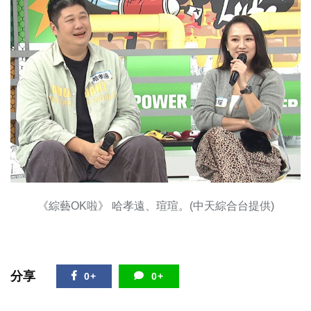
《綜藝OK啦》 哈孝遠、瑄瑄。(中天綜合台提供)
分享
0+
0+