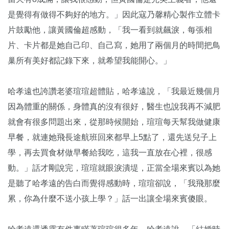
是覺得有做得不夠好的地方。」因此寇乃馨精心製作立體卡
片鼓勵他，讓黃國倫超感動，「我一看到就飆淚，每張相
片、卡片都是她自己印、自己寫，她用了兩個月的時間把鳥
巢所有美好都記錄下來，就希望我能開心。」
哈孝遠也誇讚老婆瑄瑄超體貼，哈孝遠說，「我最近幾個月
因為體重的關係，身體真的沒有很好，醫生也說我再不減肥
就會有很多問題出來，從那時候開始，瑄瑄每天幫我做健康
早餐，就連她飛長途航班回來都早上5點了，還先送兒子上
學，再去買食材做早餐給我吃，這我一直放在心裡，很感
動。」話才剛說完，瑄瑄就眼淚潰堤，正當全場來賓以為她
是聽了哈孝遠的告白而覺得感動時，瑄瑄卻說，「我飛那麼
累，你為什麼不送小孩上學？」話一出讓全場來賓傻眼。