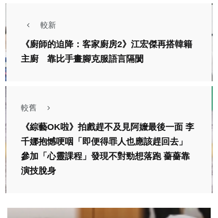
較新
《廚師的迫降：客家廚房2》江宏傑再搭韓籍
主廚 靠比手畫腳克服語言隔閡
較舊
《綜藝OK啦》拍戲趕不及見阿嬤最後一面 李
千娜抱憾哽咽「即便得罪人也應該趕回去」
參加「心靈課程」發現不對勁想落跑 薔薔靠
演技脫身