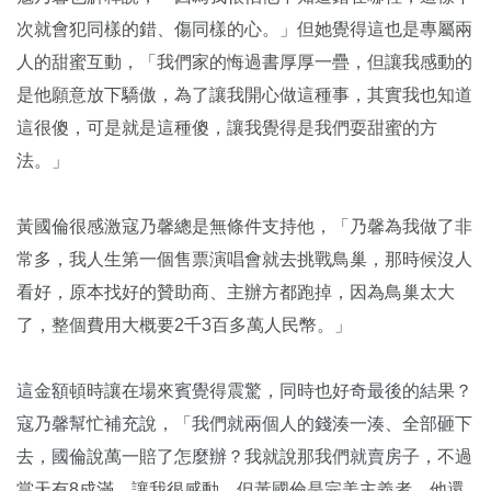
次就會犯同樣的錯、傷同樣的心。」但她覺得這也是專屬兩
人的甜蜜互動，「我們家的悔過書厚厚一疊，但讓我感動的
是他願意放下驕傲，為了讓我開心做這種事，其實我也知道
這很傻，可是就是這種傻，讓我覺得是我們耍甜蜜的方
法。」
黃國倫很感激寇乃馨總是無條件支持他，「乃馨為我做了非
常多，我人生第一個售票演唱會就去挑戰鳥巢，那時候沒人
看好，原本找好的贊助商、主辦方都跑掉，因為鳥巢太大
了，整個費用大概要2千3百多萬人民幣。」
這金額頓時讓在場來賓覺得震驚，同時也好奇最後的結果？
寇乃馨幫忙補充說，「我們就兩個人的錢湊一湊、全部砸下
去，國倫說萬一賠了怎麼辦？我就說那我們就賣房子，不過
當天有8成滿，讓我很感動，但黃國倫是完美主義者，他還