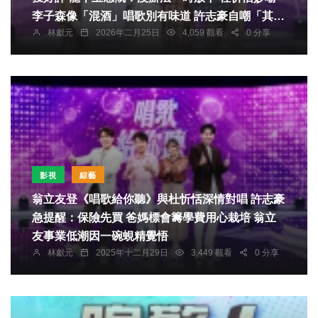
李子森像「混酒」唱歌別有味道 許志豪自嘲「其貌
林獻元
2026年二月25日
4,059 觀看
0 分享
不揚但很百搭」
影視
綜藝
翁立友登《唱歌給你聽》與杜忻恬深情對唱 許志豪
急提醒：保險先買 爸媽標會籌學費用心栽培 翁立
友事業低潮因一碗蜆精覺悟
林獻元
2025年十二月29日
3,449 觀看
0 分享