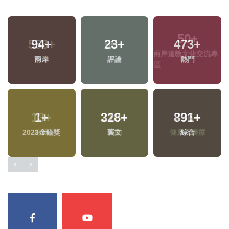
94
+
23
+
473
+
專
兩岸
評論
熱門
1
+
328
+
891
+
2023金鐘獎
藝文
綜合