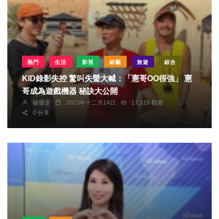
熱門
生活
影視
綜藝
旅遊
綜合
KID錄影失控 驚叫失聲大喊：「憲哥OO很強」 憲
哥成為遊戲機器 秘訣大公開
楊珊雯
2023年十二月14日
17,319 觀看
0 分享