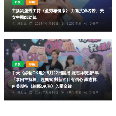
影視
綜藝
主播劉盈秀主持《盈秀報健康》 力邀抗癌名醫、美
女中醫師助陣
林獻元
2024年七月16日
8,206 觀看
0 分享
影視
綜藝
中天《綜藝OK啦》9月22日開播 羅志祥睽違5年
「拿回主持棒」超興奮 對新節目有信心 羅志祥、
何美期待《綜藝OK啦》入圍金鐘
林獻元
2025年九月18日
7,873 觀看
0 分享