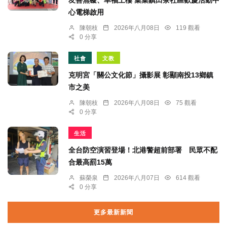
友善無礙、幸福上樓 集集鎮田寮社區歡慶活動中
心電梯啟用
陳朝枝
2026年八月08日
119 觀看
0 分享
社會
文教
克明宮「關公文化節」攝影展 彰顯南投13鄉鎮
市之美
陳朝枝
2026年八月08日
75 觀看
0 分享
生活
全台防空演習登場！北港警超前部署 民眾不配
合最高罰15萬
蘇榮泉
2026年八月07日
614 觀看
0 分享
更多最新新聞