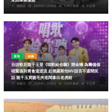
來回車票優惠
陳朝枝
2025年八月06日
5,952 觀看
0 分享
影視
綜藝
台語歌后龍千玉登《唱歌給你聽》開金嗓 為籌備個
唱緊張到胃食道逆流 赴俄羅斯拍MV語言不通鬧笑
話 龍千玉買睫毛夾老闆拿出老虎鉗
林獻元
2026年二月02日
3,696 觀看
0 分享