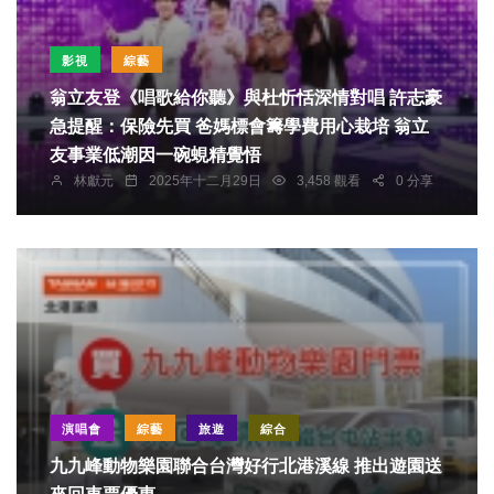
影視
綜藝
翁立友登《唱歌給你聽》與杜忻恬深情對唱 許志豪
急提醒：保險先買 爸媽標會籌學費用心栽培 翁立
友事業低潮因一碗蜆精覺悟
林獻元
2025年十二月29日
3,458 觀看
0 分享
演唱會
綜藝
旅遊
綜合
九九峰動物樂園聯合台灣好行北港溪線 推出遊園送