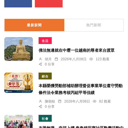
最新新聞
熱門新聞
生活
佛法無邊就在中壢一位越南的尊者來台渡眾
胡月
2026年八月08日
123 觀看
0 分享
綜合
本縣榮獲勞動部補助辦理督促事業單位遵守勞動
條件法令業務考核丙組甲等佳績
陳朝枝
2026年八月08日
82 觀看
0 分享
社會