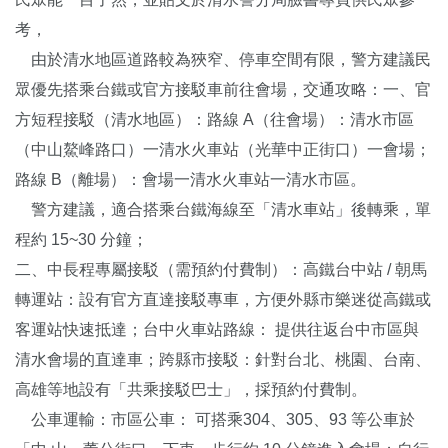
考，
由於清水地區道路較為狹窄、停車空間有限，警方建議民
眾優先搭乘台鐵或官方接駁車前往會場，交通攻略：一、官
方短程接駁（清水地區）：路線 A（往會場）：清水市區
（中山鰲峰路口）一清水火車站（光華中正街口）一會場；
路線 B（離場）：會場一清水火車站一清水市區。
警方建議，適合搭乘台鐵海線至「清水車站」後轉乘，單
程約 15~30 分鐘；
二、中長程專屬接駁（需預約付費制）：高鐵台中站 / 朝馬
轉運站：設有官方直達接駁專車，方便外縣市樂迷從高鐵或
客運站快速抵達；台中火車站路線： 提供往返台中市區與
清水會場的直達車；跨縣市接駁：針對台北、桃園、台南、
高雄等地設有「共乘接駁巴士」，採預約付費制。
公車運輸：市區公車： 可搭乘304、305、93 等公車於