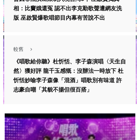
相：比竇娥還冤 認不出李克勤歌聲遭網友洗
版 巫啟賢爆歌唱節目內幕有苦說不出
較舊
《唱歌給你聽》杜忻恬、李子森演唱〈天生自
然〉獲好評 龍千玉感慨：沒辦法一時放下 杜
忻恬妙喻李子森像「混酒」唱歌別有味道 許
志豪自嘲「其貌不揚但很百搭」