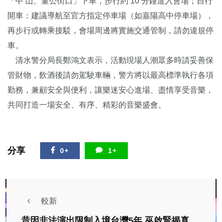
「中 山、董公街口」下車，步行約 10 分鐘進入會場；自行
開車：建議導航至官方指定停車場（如嘉陽高中停車場），
再步行或轉乘接駁，會場周邊將實施交通管制，請勿違規停
車。
清水警分局長鄭鴻文表示，活動現場人潮眾多時請妥善保
管財物，飲酒後請勿駕駛車輛，警方將以最高標準執行各項
勤務，兼顧安全與便利，讓樂迷安心進場、盡情享受音樂，
共同打造一場安全、有序、精彩的音樂盛會。
分享
0+
1+
較新
昔因非法演出限制入境台灣5年 巫啟賢揭真