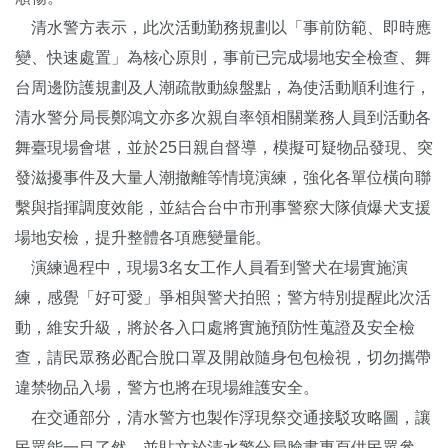
清水警方表示，此次活動勤務規劃以「事前防範、即時應
變、快速處置」為核心原則，事前已完成場地安全檢查、舞
台周邊防護規劃及人潮疏散動線盤點，為使活動順利進行，
清水警分局長鄭鴻文亦多次親自率領相關業務人員到活動各
舞臺現場會堪，並於25日親自督導，模擬可疑物品發現、突
發滋擾事件及大量人潮撤離等情境演練，強化各單位橫向聯
繫與指揮調度效能，並結合台中市刑事警察大隊偵爆犬支援
場地安檢，提升整體各項應變量能。
演練過程中，現場3名女工作人員看到警犬在場實施演
練，感覺「好可愛」爭相與警犬拍照；警方特別提醒此次活
動，維安升級，將於各入口處將實施預防性蒐證及安全檢
查，請民眾務必配合脫口罩及開啟隨身包包檢視，切勿攜帶
違禁物品入場，警方也將在現場維護安全。
在交通部分，清水警方也製作浮現祭交通接駁攻略圖，讓
民眾能一目了然，並貼文於清水警分局臉書專頁供民眾參