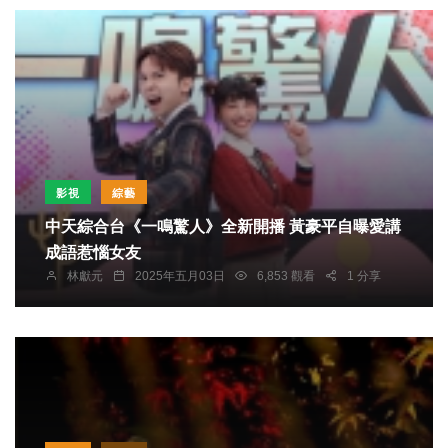
影視
綜藝
中天綜合台《一鳴驚人》全新開播 黃豪平自曝愛講
成語惹惱女友
林獻元
2025年五月03日
6,853 觀看
1 分享