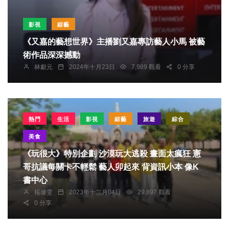
影視
綜藝
《又嘉的藝想世界》主播劉又嘉專訪藝人小馬 被藝
術作品深深撼動
林獻元
2024年十月23日
7,989 觀看
0 分享
熱門
生活
影視
綜藝
旅遊
綜合
美食
《玩很大》特別企劃 沙漠玩大逃殺 畫面太瘋狂 憲
哥抗議每關卡不輕鬆 藝人卯起來 背資訊小本 像K
書中心
楊珊雯
2023年十二月04日
29,897 觀看
0 分享