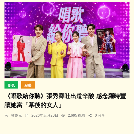
影視
綜藝
《唱歌給你聽》張秀卿吐出道辛酸 感念羅時豐
讓她當「幕後的女人」
林獻元
2026年五月20日
2,695 觀看
0 分享