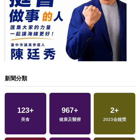
新聞分類
123
+
967
+
2
+
福
美食
健康及醫療
2023金鐘獎
區