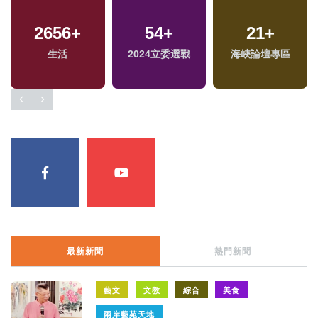
2656
+
54
+
21
+
兩
生活
2024立委選戰
海峽論壇專區
區
最新新聞
熱門新聞
藝文
文教
綜合
美食
兩岸藝苑天地