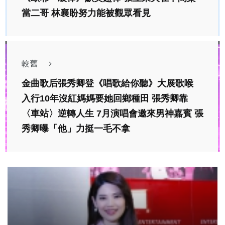
當二哥 林襄盼努力能被觀眾看見
較舊
金曲歌后張秀卿登《唱歌給你聽》大展歌喉
入行10年沒紅媽媽要她回鄉種田 張秀卿靠
〈車站〉逆轉人生 7月演唱會邀來男神嘉賓 張
秀卿曝「他」力挺一毛不拿