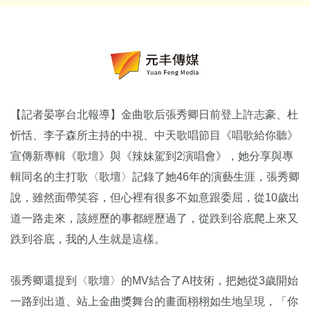
【記者晏寧台北報導】金曲歌后張秀卿日前登上許志豪、杜
忻恬、李子森所主持的中視、中天歌唱節目《唱歌給你聽》
宣傳新專輯《歌壇》與《辣妹駕到2演唱會》，她分享與專
輯同名的主打歌〈歌壇〉記錄了她46年的演藝生涯，張秀卿
說，雖然面帶笑容，但心裡有很多不如意跟委屈，從10歲出
道一路走來，該經歷的事都經歷過了，從跌到谷底爬上來又
跌到谷底，我的人生就是這樣。
張秀卿還提到〈歌壇〉的MV結合了AI技術，把她從3歲開始
一路到出道、站上金曲獎舞台的畫面栩栩如生地呈現，「你