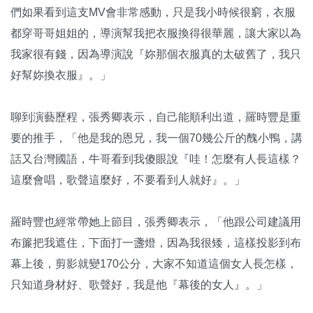
們如果看到這支MV會非常感動，只是我小時候很窮，衣服
都穿哥哥姐姐的，導演幫我把衣服換得很華麗，讓大家以為
我家很有錢，因為導演說『妳那個衣服真的太破舊了，我只
好幫妳換衣服』。」
聊到演藝歷程，張秀卿表示，自己能順利出道，羅時豐是重
要的推手，「他是我的恩兄，我一個70幾公斤的醜小鴨，講
話又台灣國語，牛哥看到我傻眼說『哇！怎麼有人長這樣？
這麼會唱，歌聲這麼好，不要看到人就好』。」
羅時豐也經常帶她上節目，張秀卿表示，「他跟公司建議用
布簾把我遮住，下面打一盞燈，因為我很矮，這樣投影到布
幕上後，剪影就變170公分，大家不知道這個女人長怎樣，
只知道身材好、歌聲好，我是他『幕後的女人』。」