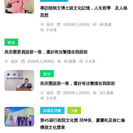
專訪陸炳文博士談文化記憶，人生哲學 及人格
思想
胡月
2026年八月06日
98 觀看
0 分享
政治
吳宗憲委員說那一夜，還好有法警擋在我面前
胡月
2026年八月06日
95 觀看
0 分享
政治
吳宗憲說那一夜，還好有法警擋在我面前
胡月
2026年八月06日
201 觀看
0 分享
財經及消費
文教
第45屆行政院文化獎 邱坤良、廖慶松及徐仁修
獲頒文化獎章