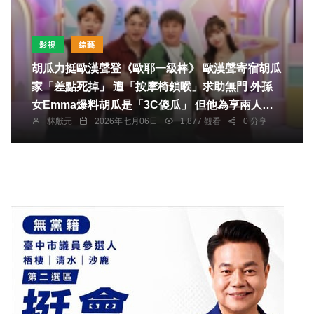
影視
綜藝
胡瓜力挺歐漢聲登《歐耶一級棒》 歐漢聲寄宿胡瓜
家「差點死掉」 遭「按摩椅鎖喉」求助無門 外孫
女Emma爆料胡瓜是「3C傻瓜」 但他為享兩人世
林獻元
2026年七月06日
1,877 觀看
0 分享
界想學看懂導航