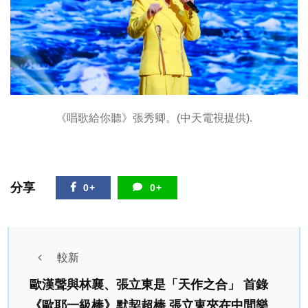
《唱歌給你聽》張秀卿。(中天電視提供).
分享
0+
0+
較新
歐漢聲與林襄、張立東是「天作之合」 首錄
《歐耶一級棒》默契超棒 張立東夾在中間樂