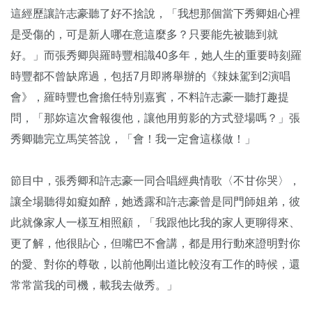
這經歷讓許志豪聽了好不捨說，「我想那個當下秀卿姐心裡
是受傷的，可是新人哪在意這麼多？只要能先被聽到就
好。」而張秀卿與羅時豐相識40多年，她人生的重要時刻羅
時豐都不曾缺席過，包括7月即將舉辦的《辣妹駕到2演唱
會》，羅時豐也會擔任特別嘉賓，不料許志豪一聽打趣提
問，「那妳這次會報復他，讓他用剪影的方式登場嗎？」張
秀卿聽完立馬笑答說，「會！我一定會這樣做！」
節目中，張秀卿和許志豪一同合唱經典情歌〈不甘你哭〉，
讓全場聽得如癡如醉，她透露和許志豪曾是同門師姐弟，彼
此就像家人一樣互相照顧，「我跟他比我的家人更聊得來、
更了解，他很貼心，但嘴巴不會講，都是用行動來證明對你
的愛、對你的尊敬，以前他剛出道比較沒有工作的時候，還
常常當我的司機，載我去做秀。」