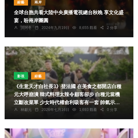
綜藝
兩岸
全球台胞共看大陸中央廣播電視總台秋晚 享文化盛
宴，盼兩岸團圓
洪阿冬
2024年九月19日
8,655 觀看
2 分享
影視
綜藝
《生意天才白社長3》登法國 在美食之都開店白種
元大呼崩潰 韓式料理太辣令顧客卻步 白種元當機
立斷改菜單 少女時代權俞利吸客有一套 帥氣示範
林獻元
2026年七月16日
1,693 觀看
0 分享
開燒酒