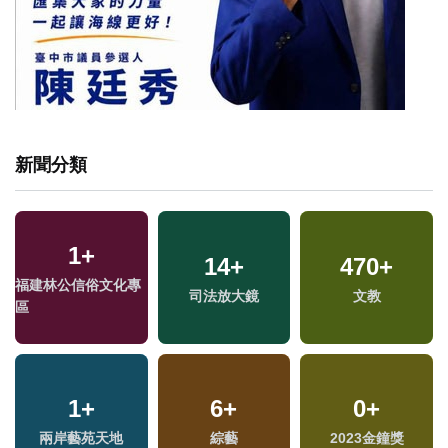
新聞分類
1
+
14
+
470
+
福建林公信俗文化專
司法放大鏡
文教
區
1
+
6
+
0
+
兩岸藝苑天地
綜藝
2023金鐘獎