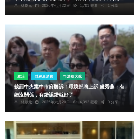
林獻元
2026年七月22日
1,701 觀看
1 分享
政治
財經及消費
司法放大鏡
裁罰中火案中市府勝訴！環境部將上訴 盧秀燕：有
錯沒關係，有錯認錯就好了
林獻元
2025年六月20日
4,393 觀看
0 分享