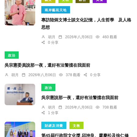
兩岸藝苑天地
專訪陸炳文博士談文化記憶，人生哲學 及人格
思想
胡月
2026年八月06日
460 觀看
0 分享
政治
吳宗憲委員說那一夜，還好有法警擋在我面前
胡月
2026年八月06日
378 觀看
0 分享
政治
吳宗憲說那一夜，還好有法警擋在我面前
胡月
2026年八月06日
708 觀看
1 分享
財經及消費
文教
第45屆行政院文化獎 邱坤良、廖慶松及徐仁修