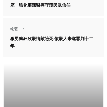
座 強化廉潔醫療守護民眾信任
較舊
狠男瘋狂砍殺情敵險死 依殺人未遂罪判十二
年