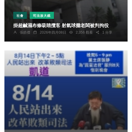
社會
司法放大鏡
掛超鹹濕布條吸睛攬客 射氣球攤老闆被判拘役
張皓傑
2026年四月08日
2,356 觀看
1 分享