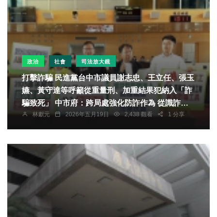
政治
社會
司法放大鏡
打擊詐騙 民進黨台中市議員謝志忠、王立任、張玉
嬿、黃守達等呼籲從重量刑、加重結果犯納入「詐
騙致死」 中市府：跨局處強化防詐作為 從識詐宣
林獻元
2026年五月19日
2,438 觀看
1 分享
導到強力查緝 詐欺案件與財損較去年同期均雙降