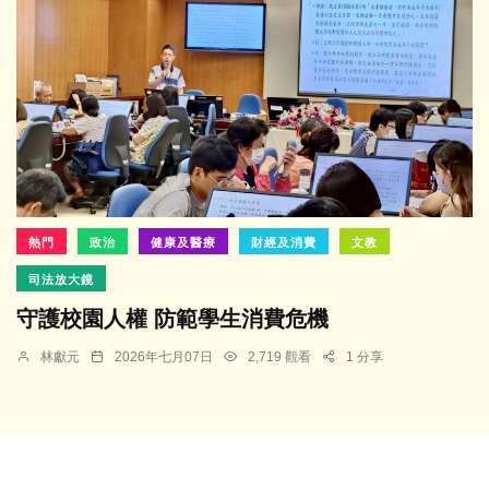
熱門
政治
健康及醫療
財經及消費
文教
司法放大鏡
守護校園人權 防範學生消費危機
林獻元
2026年七月07日
2,719 觀看
1 分享