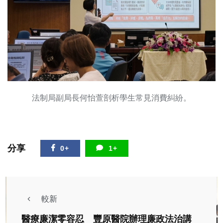
法制局副局長何怡萱剖析學生常見消費糾紛。
分享
0+
1+
較新
醫療廉潔零容忍 豐原醫院辦理廉政法治講