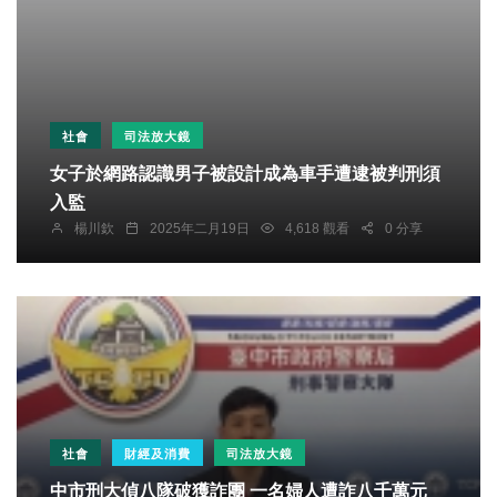
社會
司法放大鏡
女子於網路認識男子被設計成為車手遭逮被判刑須
入監
楊川欽
2025年二月19日
4,618 觀看
0 分享
社會
財經及消費
司法放大鏡
中市刑大偵八隊破獲詐團 一名婦人遭詐八千萬元