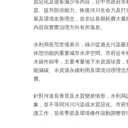
質惡化及遊客減少等內容，台中市政府水
質、提升防洪能力、恢復河川生命力及打
展及環境友善理念，並非以長期耗費大量
內容與實際治理方向有所落差。
水利局長范世億表示，綠川從過去污染嚴
休憩功能的重要城市水岸空間。市府近年
水操作頻率，主要考量地下水資源珍貴，
能減碳、水資源永續利用及環境治理理念
9
+
70
+
353
+
418
費。
文
兩岸
熱門
旅遊
針對河道長青苔及水質變差情形，水利局
象，並不等同河川污染或水質惡化。市府
1400
+
688
護工作，並依季節及環境條件滾動調整管
社會
文教