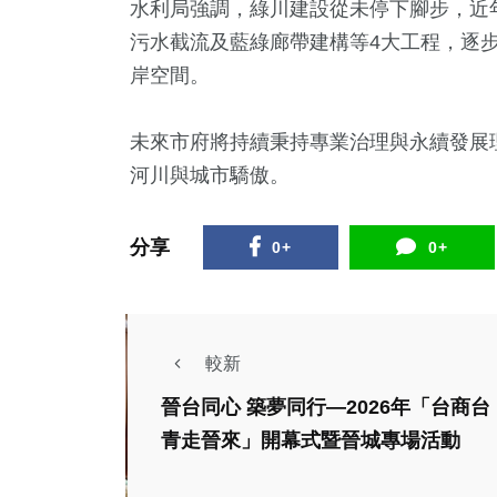
水利局強調，綠川建設從未停下腳步，近
污水截流及藍綠廊帶建構等4大工程，逐
岸空間。
未來市府將持續秉持專業治理與永續發展
河川與城市驕傲。
分享
0+
0+
較新
晉台同心 築夢同行—2026年「台商台
青走晉來」開幕式暨晉城專場活動