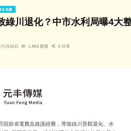
經及消費
致綠川退化？中市水利局曝4大
6年六月01日
1,863 觀看
0 分享
府因節省電費及維護經費，導致綠川景觀退化、水