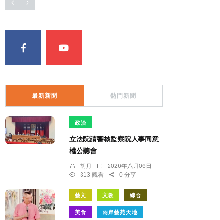
最新新聞
熱門新聞
政治
立法院請審核監察院人事同意
權公聽會
胡月
2026年八月06日
313 觀看
0 分享
藝文
文教
綜合
美食
兩岸藝苑天地