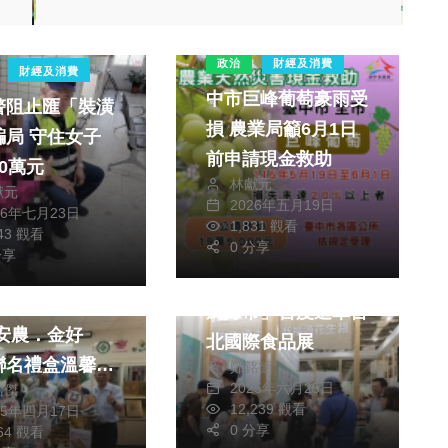
政治
財經及消費
財經及消費
中市巨峰葡萄豪雨受
警阻止匯「裝潢
損 農業局籲6月1日
守住女子
前申請現金救助
0萬元
林獻元
獻元
2026年五月19日
26年七月23日
1,831 觀看
243 觀看
0 分享
財經及消費
分享
財經及消費
新竹市城市品牌「竹
媽不一樣的母親
風好市」首度進軍台
北國際食品展
聯名禮盒溫馨上
鄭銘德
2025年六月25日
皓傑
12,239 觀看
25年四月17日
0 分享
064 觀看