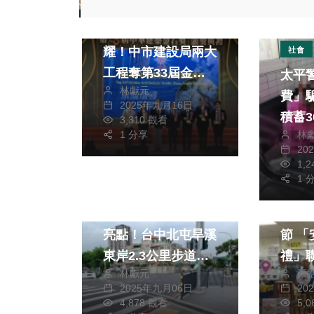
政治
財經及消費
首次締造雙首獎榮
耀！中市建設局兩大
社會
工程奪第33屆金石
太平
林獻元
獎殊榮
費」騙局 
2025年九月16日
積蓄3
3,310 觀看
1 分享
林
20
1,
政治
生活
1 
財經及消費
生活
暢遊人本友善水岸新
給媽
亮點！台中北屯旱溪
節 「安農．金好
東岸2.3公里步道完
禮」
林獻元
張
工
市
2025年九月06日
20
4,878 觀看
5,