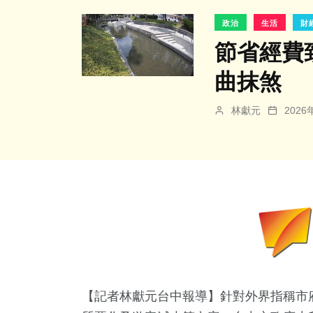
政治
生活
財
節省經費
曲抹煞
林獻元
202
【記者林獻元台中報導】針對外界指稱市