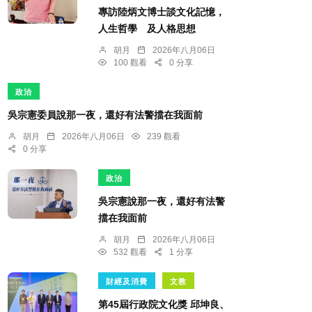
專訪陸炳文博士談文化記憶，
人生哲學 及人格思想
胡月
2026年八月06日
100 觀看
0 分享
政治
吳宗憲委員說那一夜，還好有法警擋在我面前
胡月
2026年八月06日
239 觀看
0 分享
政治
吳宗憲說那一夜，還好有法警
擋在我面前
胡月
2026年八月06日
532 觀看
1 分享
財經及消費
文教
第45屆行政院文化獎 邱坤良、