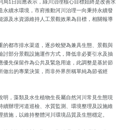
利局1日回應表示，綠川治理核心目標始終是改善水
造永續水環境，市府推動河川治理一向秉持永續發
能源及水資源維持人工景觀效果為目標，相關報導
重的都市排水渠道，逐步蛻變為兼具生態、景觀與
檢討部分景觀設施運作方式，降低非必要引水及抽
應優先保留作為公共及緊急用途，此調整是基於節
所做出的專業決策，而非外界所稱單純為節省經
39
+
+
68
+
74
+
171
+
兩岸道教文化
影視
美食
運動
流專區
說明，藻類及水生植物生長屬自然河川常見生態現
持續辦理河道巡檢、水質監測、環境整理及設施維
+
1
+
509
+
34
+
21
+
理措施，以維持整體河川環境品質及生態穩定。
2023金鐘獎
財經及消費
2024立委選戰
司法放大鏡