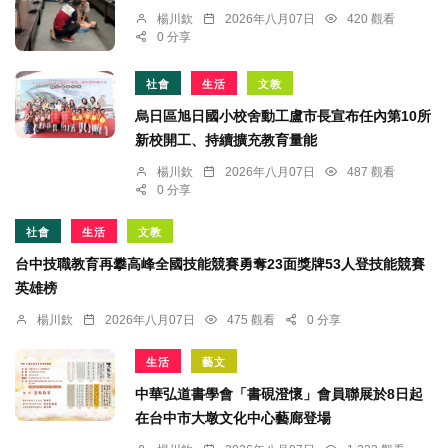
楊川欽
2026年八月07日
420 觀看
0 分享
社會
生活
文教
烏日區旭日國小校舍動工盧市長宣布任內第10所
新校開工、持續擴充教育量能
楊川欽
2026年八月07日
487 觀看
0 分享
社會
生活
文教
台中技職教育再攀高峰全國技能競賽勇奪23面獎牌53人登技能競賽
英雄榜
楊川欽
2026年八月07日
475 觀看
0 分享
生活
藝文
中華弘道書學會「書硯澄懷」會員聯展於8日起
在台中市大墩文化中心藝廊登場