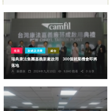
生活
財經及消費
綜合
瑞典康法集團嘉義新廠啟用 300個就業機會即將
落地
蘇榮泉
2024年九月10日
9,840 觀看
0 分享