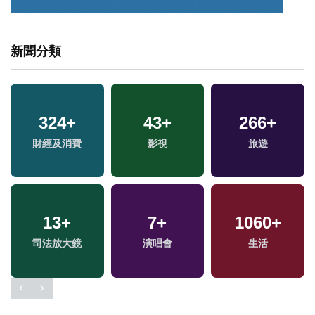
新聞分類
324
+
43
+
266
+
福
財經及消費
影視
旅遊
區
13
+
7
+
1060
+
司法放大鏡
演唱會
生活