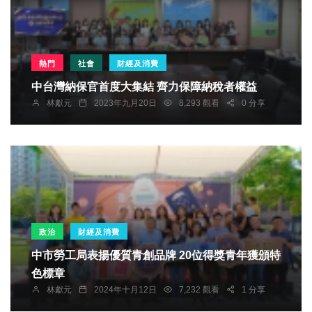
熱門
社會
財經及消費
中台灣納保官首度大集結 齊力保障納稅者權益
林獻元
2023年九月20日
8,293 觀看
0 分享
政治
財經及消費
中市勞工局表揚優質青創品牌 20位得獎青年獲頒特
色標章
林獻元
2024年十月12日
7,232 觀看
1 分享