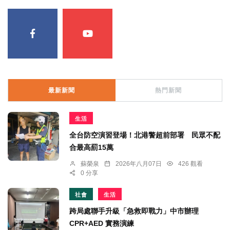
最新新聞
熱門新聞
生活
全台防空演習登場！北港警超前部署 民眾不配
合最高罰15萬
蘇榮泉
2026年八月07日
426 觀看
0 分享
社會
生活
跨局處聯手升級「急救即戰力」中市辦理
CPR+AED 實務演練