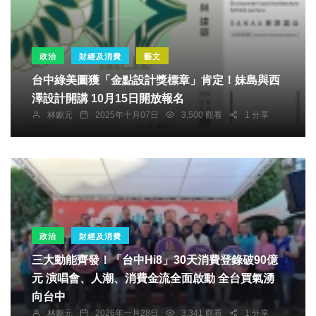
政治
財經及消費
藝文
台中綠美圖獲「金點設計獎標章」肯定！妹島與西
澤設計開講 10月15日開放報名
林獻元
2025年十月07日
3,500 觀看
1 分享
政治
財經及消費
三大動能齊發！「台中Hi8」30天消費登錄破90億
元 演唱會、人潮、消費金流全面啟動 全台買氣湧
向台中
林獻元
2026年一月28日
3,341 觀看
1 分享