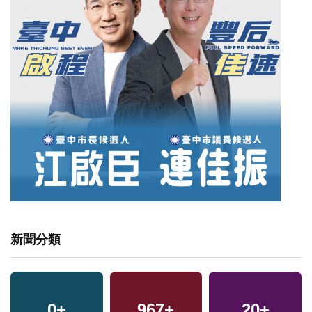
新聞分類
43
0
+
+
967
8
+
+
409
20
+
+