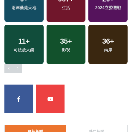
福
兩岸藝苑天地
美食
海峽論壇專區
生活
2024立委選戰
綜合
區
22
+
355
11
+
+
641
35
+
+
36
+
兩岸道教文化交流專
司法放大鏡
文教
影視
政治
兩岸
區
最新新聞
熱門新聞