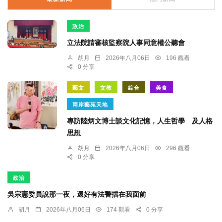
政治
立法院請審核監察院人事同意權公聽會
胡月
2026年八月06日
196 觀看
0 分享
藝文
文教
綜合
美食
兩岸藝苑天地
專訪陸炳文博士談文化記憶，人生哲學 及人格
思想
胡月
2026年八月06日
296 觀看
0 分享
政治
吳宗憲委員說那一夜，還好有法警擋在我面前
胡月
2026年八月06日
174 觀看
0 分享