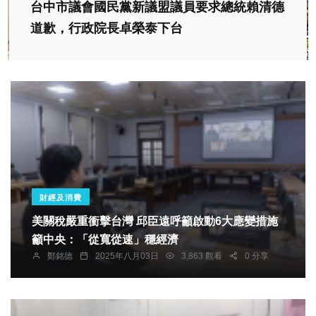
台中市議會國民黨新議盟議員要求總統賴清德
道歉，行政院長卓榮泰下台
財經及消費
美關稅嚴重衝擊台灣 邱臣遠呼籲啟動6大應變措施
籲中央：「從寬從速」穩經濟
鄭銘德
2025年八月03日
3,863 觀看
0 分享