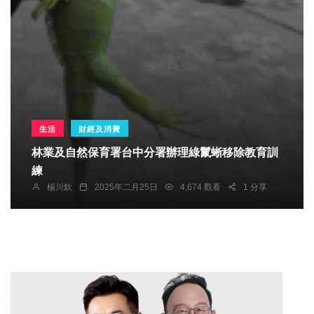
生活
財經及消費
林業及自然保育署台中分署辦理綠鬣蜥移除教育訓
練
楊川欽
2025年二月25日
4,674 觀看
1 分享