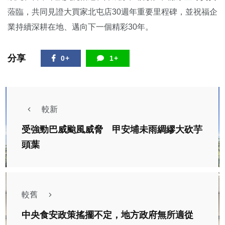
蒞臨，共同見證大買家北屯店30週年重要里程碑，並祝福企
業持續深耕在地、邁向下一個精彩30年。
分享
0+
1+
較新
受強勁巴威颱風威脅 甲安埔未雨綢繆大砍芋
頭葉
較舊
中央食安政策搖擺不定，地方政府無所適從