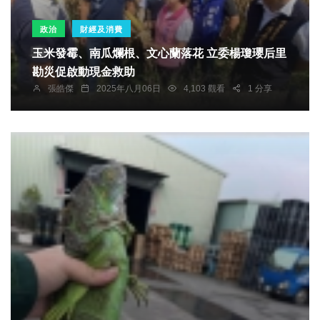
政治
財經及消費
玉米發霉、南瓜爛根、文心蘭落花 立委楊瓊瓔后里
勘災促啟動現金救助
張皓傑
2025年八月06日
4,103 觀看
1 分享