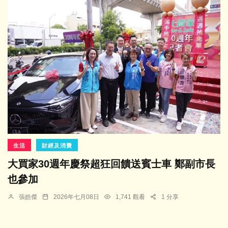
生活
財經及消費
大買家30週年慶祭超狂回饋送賓士車 鄭副市長
也參加
張皓傑
2026年七月08日
1,741 觀看
1 分享