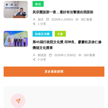
政治
吳宗憲說那一夜，還好有法警擋在我面前
胡月
2026年八月06日
382 觀看
1 分享
財經及消費
文教
第45屆行政院文化獎 邱坤良、廖慶松及徐仁修
獲頒文化獎章
劉奕廷
2026年八月06日
280 觀看
0 分享
更多最新新聞