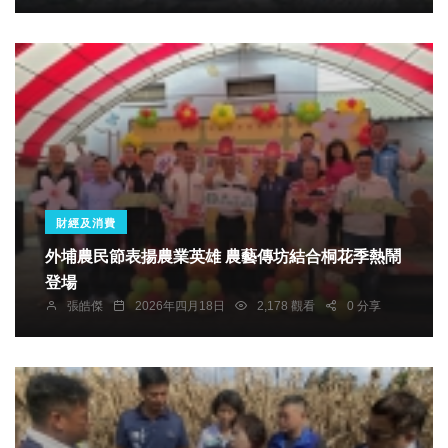
財經及消費
外埔農民節表揚農業英雄 農藝傳坊結合桐花季熱鬧
登場
張皓傑
2026年四月18日
2,178 觀看
0 分享