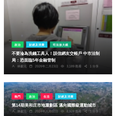
政治
財經及消費
司法放大鏡
不要淪為洗錢工具人！誤信網友交帳戶 中市法制
局：恐面臨5年金融管制
林獻元
2026年二月23日
3,189 觀看
1 分享
熱門
政治
生活
財經及消費
第14期美和庄市地重劃區 邁向國際級運動城市
林獻元
2024年八月02日
8,928 觀看
1 分享