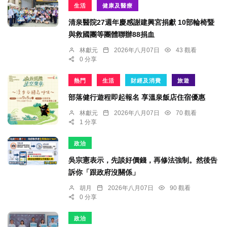
生活
健康及醫療
清泉醫院27週年慶感謝建興宮捐獻 10部輪椅暨
與救國團等團體聯辦88捐血
林獻元
2026年八月07日
43 觀看
0 分享
熱門
生活
財經及消費
旅遊
部落健行遊程即起報名 享溫泉飯店住宿優惠
林獻元
2026年八月07日
70 觀看
1 分享
政治
吳宗憲表示，先談好價錢，再修法強制。然後告
訴你「跟政府沒關係」
胡月
2026年八月07日
90 觀看
0 分享
政治