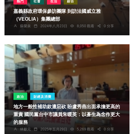
熱門
社會
生活
綜合
嘉義縣政府環保參訪團隊 到訪法國威立雅
（VEOLIA）集團總部
蘇榮泉
2024年八月23日
8,050 觀看
0 分享
政治
財經及消費
地方一般性補助款遭惡砍 盼盧秀燕出面承擔更高的
重責 國民黨台中市議員朱暖英：以蒼生為念作更大
的服務
林獻元
2025年五月29日
5,269 觀看
0 分享