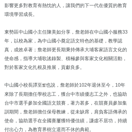
影響更多對教育有熱忱的人，讓我們的下一代在優質的教育
環境學習成長。
東勢區中山國小主任陳美如分享，詹老師在中山國小服務33
年，以校為家，為中山國小奠定語文特色的基礎，教學認
真，成效卓著；詹老師更長期秉持傳承大埔客家語言文化的
使命感，指導大埔歌謠錄製、積極參與客家文化相關活動，
對於客家文化扎根及推展，貢獻良多。
中山國小校長譚至
也說，詹老師於102年退休至今，10年
晳
來除了長期擔任學校志工，獲台中市績優志工之外，也協助
台中市選手參加全國語文競賽，著力甚多，在競賽員參加集
訓期間，詹老師擔任保母教練，從未缺席，肩負客語傳承的
使命，協助選手在全國賽屢獲特優佳績，謙虛不居功，持續
付出心力，為教育界樹立退而不休的典範。