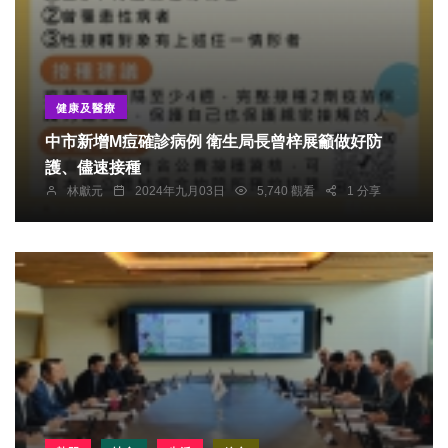
健康及醫療
中市新增M痘確診病例 衛生局長曾梓展籲做好防
護、儘速接種
林獻元
2024年九月03日
5,740 觀看
1 分享