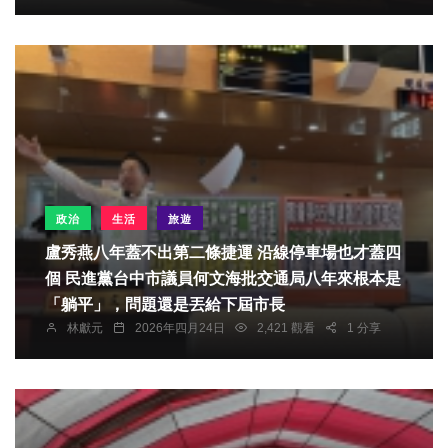
政治
生活
旅遊
盧秀燕八年蓋不出第二條捷運 沿線停車場也才蓋四
個 民進黨台中市議員何文海批交通局八年來根本是
「躺平」，問題還是丟給下屆市長
林獻元
2026年四月24日
2,421 觀看
1 分享