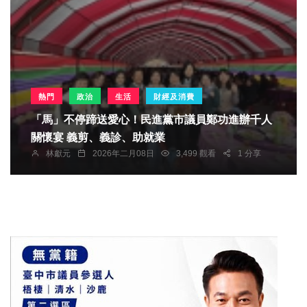
熱門
政治
生活
財經及消費
「馬」不停蹄送愛心！民進黨市議員鄭功進辦千人
關懷宴 義剪、義診、助就業
林獻元
2026年二月08日
3,499 觀看
1 分享