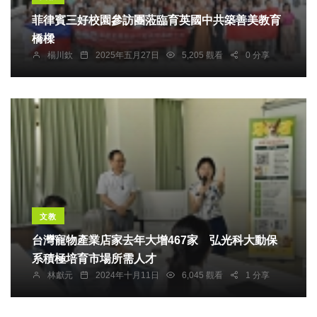
菲律賓三好校園參訪團蒞臨育英國中共築善美教育
橋樑
楊川欽
2025年五月27日
5,205 觀看
0 分享
文教
台灣寵物產業店家去年大增467家 弘光科大動保
系積極培育市場所需人才
林獻元
2024年十月11日
6,045 觀看
1 分享