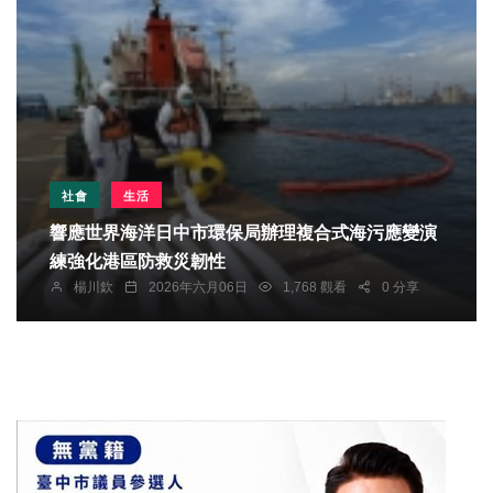
社會
生活
響應世界海洋日中市環保局辦理複合式海污應變演
練強化港區防救災韌性
楊川欽
2026年六月06日
1,768 觀看
0 分享