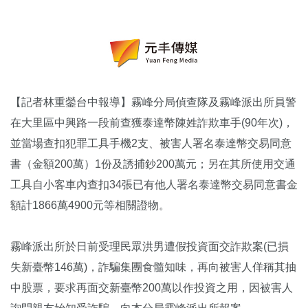
【記者林重鎣台中報導】霧峰分局偵查隊及霧峰派出所員警
在大里區中興路一段前查獲泰達幣陳姓詐欺車手(90年次)，
並當場查扣犯罪工具手機2支、被害人署名泰達幣交易同意
書（金額200萬）1份及誘捕鈔200萬元；另在其所使用交通
工具自小客車內查扣34張已有他人署名泰達幣交易同意書金
額計1866萬4900元等相關證物。
霧峰派出所於日前受理民眾洪男遭假投資面交詐欺案(已損
失新臺幣146萬)，詐騙集團食髓知味，再向被害人佯稱其抽
中股票，要求再面交新臺幣200萬以作投資之用，因被害人