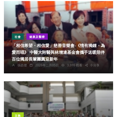
社會
健康及醫療
「相信希望・相信愛」慈善音樂會-《情有獨鍾・為
愛而唱》 中醫大附醫與林增連基金會攜手送暖陪伴
百位獨居長輩團圓迎新年
張皓傑
2026年二月05日
3,070 觀看
0 分享
文教