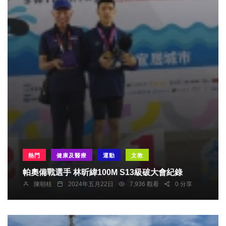
熱門
健康及醫療
運動
文教
帕奧備戰選手 林昕緯100M S13級破大會紀錄
陳朝枝
2024年五月22日
7,936 觀看
0 分享