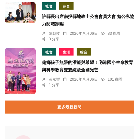
社會
綜合
許縣長出席南投縣地政士公會會員大會 勉公私協
力防堵詐騙
陳朝枝
2026年八月06日
83 觀看
0 分享
社會
生活
綜合
偏鄉孩子無限的潛能與希望！宅港國小生命教育
與科學教育雙雙綻放全國光芒
黃永豐
2026年八月06日
101 觀看
1 分享
更多最新新聞