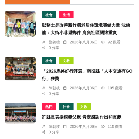
社會
生活
郵務士是改善新竹獨老居住環境關鍵力量 沈佛
龍：大街小巷遞郵件 肩負社區關懷重責
鄭銘德
2026年八月06日
92 觀看
0 分享
社會
文教
「2026馬路好行評選」南投縣「人本交通有GO
行」獲獎
陳朝枝
2026年八月06日
105 觀看
0 分享
熱門
社會
文教
許縣長表揚模範父親 肯定感謝付出和貢獻
陳朝枝
2026年八月06日
110 觀看
0 分享