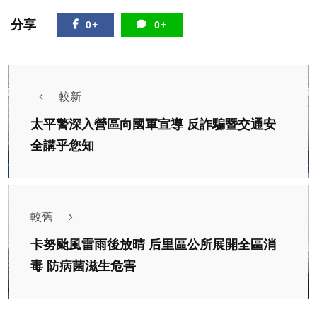
分享
0+
0+
較新
太平警深入營區向國軍宣導 反詐騙暨交通安
全講乎您知
較舊
卡努颱風雷雨後放晴 后里區公所展開全區消
毒 防病菌滋生危害