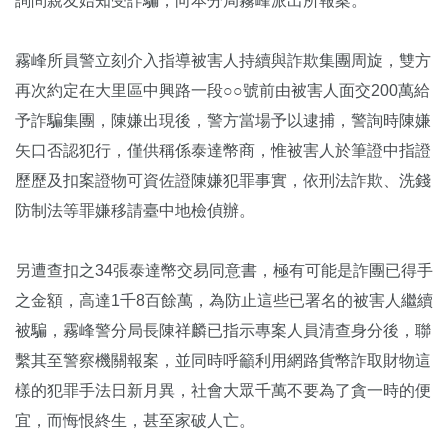
詢問親友始知受詐騙，向本分局霧峰派出所報案。
霧峰所員警立刻介入指導被害人持續與詐欺集團周旋，雙方
再次約定在大里區中興路一段○○號前由被害人面交200萬給
予詐騙集團，陳嫌出現後，警方當場予以逮捕，警詢時陳嫌
矢口否認犯行，僅供稱係泰達幣商，惟被害人於筆證中指證
歷歷及扣案證物可資佐證陳嫌犯罪事實，依刑法詐欺、洗錢
防制法等罪嫌移請臺中地檢偵辦。
另遭查扣之34張泰達幣交易同意書，極有可能是詐團已得手
之金額，高達1千8百餘萬，為防止這些已署名的被害人繼續
被騙，霧峰警分局長陳祥麟已指示專案人員清查身分後，聯
繫其至警察機關報案，並同時呼籲利用網路貨幣詐取財物這
樣的犯罪手法日新月異，社會大眾千萬不要為了貪一時的便
宜，而悔恨終生，甚至家破人亡。