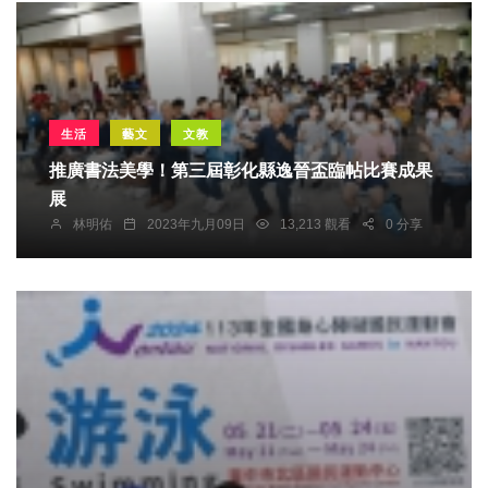
生活
藝文
文教
推廣書法美學！第三屆彰化縣逸晉盃臨帖比賽成果
展
林明佑
2023年九月09日
13,213 觀看
0 分享