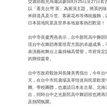
交通部觀光局邀請參與8月25日至27日名古屋真中
以「看見台灣˙茶」為展演主題，將茶的
米篩道具及斗笠、客家花布等傳統服飾，
日本當地民眾及世界各地遊客熱烈歡迎！
台中市長盧秀燕表示，台中新民高中舞蹈
現台中在舞蹈專業培育方面的卓越成果，
表演藝術舞台上贏得極高聲譽，市府肯定
的輝煌篇章。
+
20
+
21
+
74
+
475
壇專區
兩岸
美食
藝文
生活
台中市政府觀旅局長陳美秀指出，今年台中
天，在台中市民廣場及草悟道與民眾歡度
團、學校團體，也邀請日本名古屋、北海
+
195
+
11
+
出，同時台中之光新民高中舞蹈班也將再
苑天地
健康及醫療
2024立委選戰
及熱鬧氛圍。