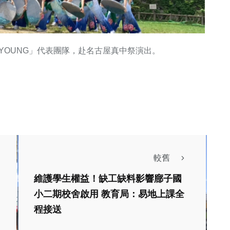
YOUNG」代表團隊，赴名古屋真中祭演出。
較舊
維護學生權益！缺工缺料影響廍子國
小二期校舍啟用 教育局：易地上課全
政治
生活
程接送
財經及消費