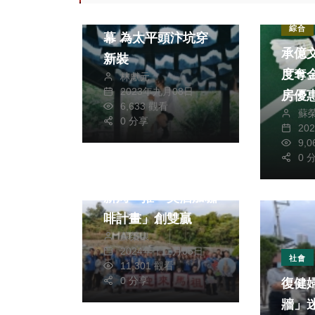
生活
頭汴坑山城染物祭開
綜合
幕 為太平頭汴坑穿
承億
新裝
度奪
林獻元
2023年九月08日
房優
6,633 觀看
蘇
0 分享
20
生活
財經及消費
9,
藝文
綜合
0 
雲林縣府參訪馬祖啟
新局 推「美酒加咖
啡計畫」創雙贏
蘇榮泉
2024年十二月05日
社會
11,301 觀看
0 分享
復健
牆」迷航 