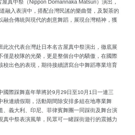
祭（Nippon Domannaka Matsuri）演出，
味道融入表演中，搭配台灣民謠的樂曲聲，及製茶的
以融合傳統與現代的創意舞蹈，展現台灣精神，獲
班此次代表台灣赴日本名古屋真中祭演出，徹底展
不僅是校隊的光榮，更是整個台中的驕傲，在國際
該校出色的表現，期待接續譜寫台中舞蹈專業培育
0
+
+
101
+
119
+
福建林公信俗
熱門
旅遊
國際踩舞嘉年華將於9月29日至10月1日一連三
化專區
中秋連續假期，活動期間除安排多組在地專業舞
1
+
道、義大利、印尼、菲律賓舞團一同踩街及舞台演
56
+
231
+
現真中祭表演風華，民眾可一睹踩街遊行的震撼力
兩岸佛教文化交
運動
文教
流專區