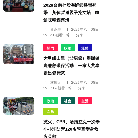
2026台南七股海鮮節熱鬧登
場 黃偉哲邀親子挖文蛤、嚐
鮮味暢遊濱海
黃永豐
2026年八月08日
81 觀看
1 分享
熱門
政治
運動
大甲岷山里（父親節）舉辦健
走兼顧環保活動 一家人共享
走出健康來
林獻元
2026年八月08日
214 觀看
1 分享
政治
社會
生活
文教
滅火、CPR、哈姆立克一次學
小小消防營120名學童變身救
火英雄