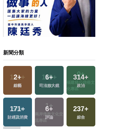
新聞分類
2
+
6
+
314
+
4
+
文
綜藝
司法放大鏡
政治
2024總統大選
10
+
171
+
6
+
237
+
兩岸道教文化交
財經及消費
評論
綜合
流專區