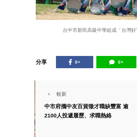
台中市新民高級中學組成「台灣好
分享
0+
0+
較新
中市府攜中友百貨徵才職缺豐富 逾
2100人投遞履歷、求職熱絡
藝文