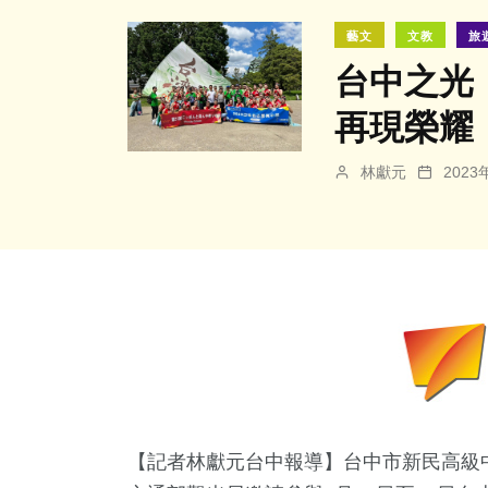
藝文
文教
旅
台中之光
再現榮耀
林獻元
202
【記者林獻元台中報導】台中市新民高級中