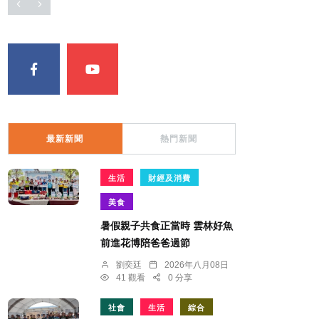
最新新聞
熱門新聞
生活
財經及消費
美食
暑假親子共食正當時 雲林好魚
前進花博陪爸爸過節
劉奕廷
2026年八月08日
41 觀看
0 分享
社會
生活
綜合