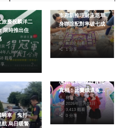
旅遊
愛情麵包都兼顧 中
市府新推理財主題單
文旅慶祝麟洋二
身聯誼配對率破七成
金 限時推出住
林獻元
2024年六月24日
惠
8,337 觀看
榮泉
1 分享
24年八月05日
068 觀看
影視
綜藝
分享
昔因非法演出限制入
境台灣5年 巫啟賢揭
真相：比竇娥還冤
林獻元
認不出李克勤歌聲遭
2026年三月03日
網友洗版 巫啟賢爆
3,413 觀看
婦騎車「鬼打
歌唱節目內幕有苦說
0 分享
烏日暖警
不出