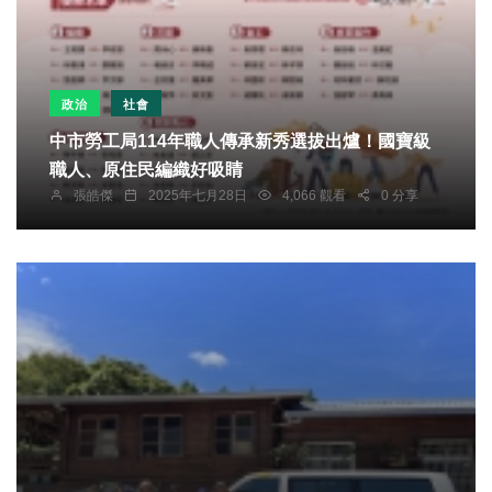
政治
社會
中市勞工局114年職人傳承新秀選拔出爐！國寶級
職人、原住民編織好吸睛
張皓傑
2025年七月28日
4,066 觀看
0 分享