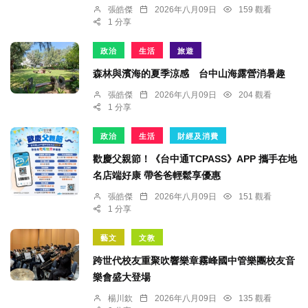
張皓傑
2026年八月09日
159 觀看
1 分享
政治
生活
旅遊
森林與濱海的夏季涼感 台中山海露營消暑趣
張皓傑
2026年八月09日
204 觀看
1 分享
政治
生活
財經及消費
歡慶父親節！《台中通TCPASS》APP 攜手在地
名店端好康 帶爸爸輕鬆享優惠
張皓傑
2026年八月09日
151 觀看
1 分享
藝文
文教
跨世代校友重聚吹響樂章霧峰國中管樂團校友音
樂會盛大登場
楊川欽
2026年八月09日
135 觀看