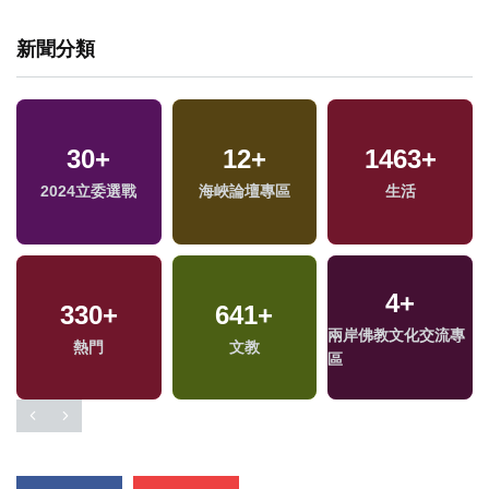
新聞分類
30
+
12
+
1463
+
2024立委選戰
海峽論壇專區
生活
4
+
330
+
641
+
兩岸佛教文化交流專
熱門
文教
區