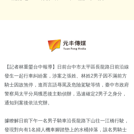
【記者林重鎣台中報導】日前台中市太平區長龍路日前沿線
發生一起行車糾紛案，涉案之張姓、林姓2男子因不滿前方
騎士因故煞停，進而言語辱罵及危險駕駛等情，臺中市政府
警察局太平分局獲悉後主動偵辦，迅速確定2男子之身分，
通知到案後依法究辦。
據瞭解日前下午一名男子騎車沿長龍路下山往一江橋行駛，
發現對向有1名婦人機車腳踏墊上的水桶掉落，該名男騎士