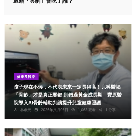
這頭「雲豹」會吃了誰？
健康及醫療
孩子現在不矮，不代表未來一定長得高！兒科醫揭
「骨齡」才是真正關鍵 別錯過黃金成長期 豐原醫
院導入AI骨齡輔助判讀提升兒童健康照護
林獻元
2026年八月06日
1,063 觀看
1 分享