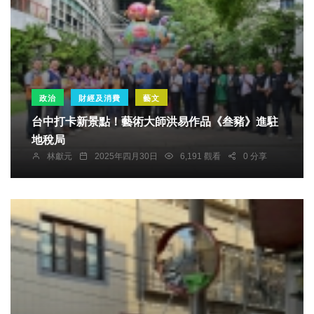
政治
財經及消費
藝文
台中打卡新景點！藝術大師洪易作品《叁豬》進駐
地稅局
林獻元
2025年四月30日
6,191 觀看
0 分享