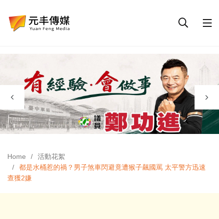
Home
活動花絮
都是水桶惹的禍？男子煞車閃避竟遭猴子飆國罵 太平警方迅速
查獲2嫌