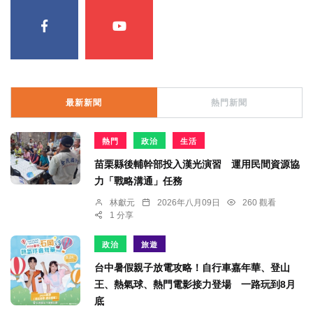
最新新聞
熱門新聞
熱門
政治
生活
苗栗縣後輔幹部投入漢光演習 運用民間資源協
力「戰略溝通」任務
林獻元
2026年八月09日
260 觀看
1 分享
政治
旅遊
台中暑假親子放電攻略！自行車嘉年華、登山
王、熱氣球、熱門電影接力登場 一路玩到8月
底