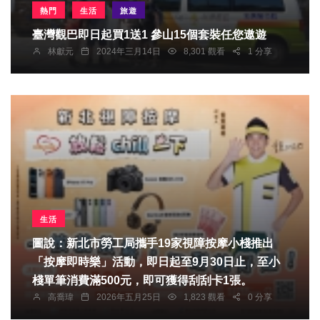
熱門
生活
旅遊
臺灣觀巴即日起買1送1 參山15個套裝任您遨遊
林獻元
2024年三月14日
8,301 觀看
1 分享
生活
圖說：新北市勞工局攜手19家視障按摩小棧推出
「按摩即時樂」活動，即日起至9月30日止，至小
棧單筆消費滿500元，即可獲得刮刮卡1張。
高喬瑋
2026年五月25日
1,823 觀看
0 分享