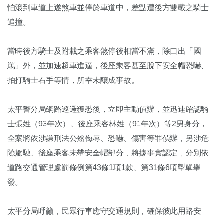
怕滾到車道上遂煞車並停於車道中，差點遭後方雙載之騎士
追撞。
當時後方騎士及附載之乘客煞停後相當不滿，除口出「國
罵」外，並加速超車進逼，後座乘客甚至脫下安全帽恐嚇、
拍打騎士右手等情，所幸未釀成事故。
太平警分局網路巡邏獲悉後，立即主動偵辦，並迅速確認騎
士張姓（93年次）、後座乘客林姓（91年次）等2男身分，
全案將依涉嫌刑法公然侮辱、恐嚇、傷害等罪偵辦，另涉危
險駕駛、後座乘客未帶安全帽部分，將據事實認定，分別依
道路交通管理處罰條例第43條1項1款、第31條6項掣單舉
發。
太平分局呼籲，民眾行車應守交通規則，確保彼此用路安