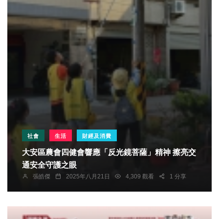
社會
生活
財經及消費
大安區農會四健會響應「反光鏡菩薩」精神 擦亮交
通安全守護之眼
張皓傑
2025年八月21日
4,309 觀看
1 分享