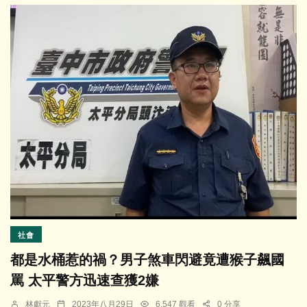
社會
都是水桶惹的禍？男子煞車閃避竟遭猴子飆國
罵 太平警方迅速查獲2嫌
林獻元
2023年八月29日
6,547 觀看
0 分享