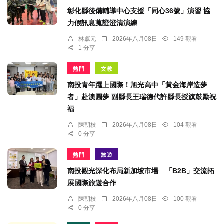
彰化縣後備輔導中心支援「同心36號」演習 協
力假訊息蒐證澄清演練
林獻元
2026年八月08日
149 觀看
1 分享
熱門
文教
南投青年躍上國際！旭光高中「黃金海岸造夢
者」赴澳圓夢 副縣長王瑞德代許縣長授旗鼓勵祝
福
陳朝枝
2026年八月08日
104 觀看
0 分享
熱門
旅遊
南投觀光深化布局新加坡市場 「B2B」交流拓
展國際旅遊合作
陳朝枝
2026年八月08日
100 觀看
0 分享