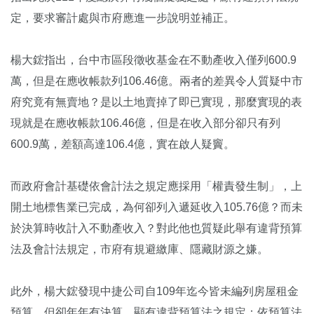
定，要求審計處與市府應進一步說明並補正。
楊大鋐指出，台中市區段徵收基金在不動產收入僅列600.9
萬，但是在應收帳款列106.46億。兩者的差異令人質疑中市
府究竟有無賣地？是以土地賣掉了即已實現，那麼實現的表
現就是在應收帳款106.46億，但是在收入部分卻只有列
600.9萬，差額高達106.4億，實在啟人疑竇。
而政府會計基礎依會計法之規定應採用「權責發生制」，上
開土地標售業已完成，為何卻列入遞延收入105.76億？而未
於決算時收計入不動產收入？對此他也質疑此舉有違背預算
法及會計法規定，市府有規避繳庫、隱藏財源之嫌。
此外，楊大鋐發現中捷公司自109年迄今皆未編列房屋租金
預算，但卻年年有決算，顯有違背預算法之規定；依預算法