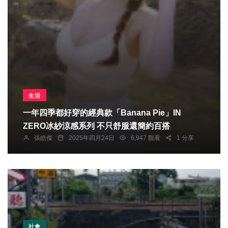
生活
一年四季都好穿的經典款「Banana Pie」IN
ZERO冰紗涼感系列 不只舒服還簡約百搭
張皓傑
2025年四月24日
6,947 觀看
1 分享
社會