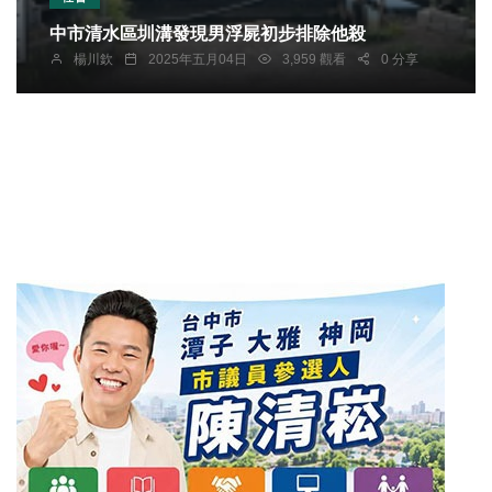
中市清水區圳溝發現男浮屍初步排除他殺
楊川欽
2025年五月04日
3,959 觀看
0 分享