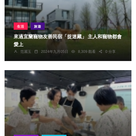
生活
旅遊
來過宜蘭寵物友善民宿「捉迷藏」 主人和寵物都會
愛上
范麗玉
2024年九月05日
8,309 觀看
0 分享