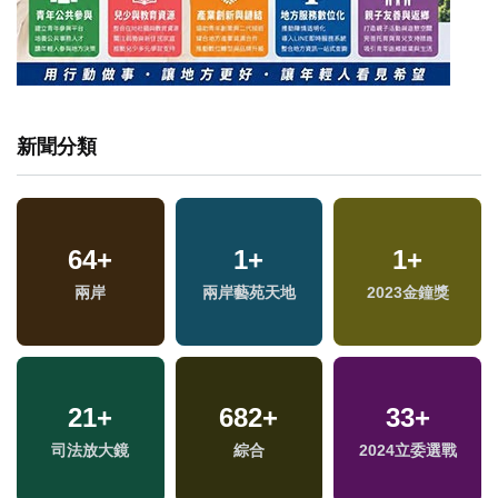
新聞分類
64
+
1
+
1
+
兩岸
兩岸藝苑天地
2023金鐘獎
21
+
682
+
33
+
司法放大鏡
綜合
2024立委選戰