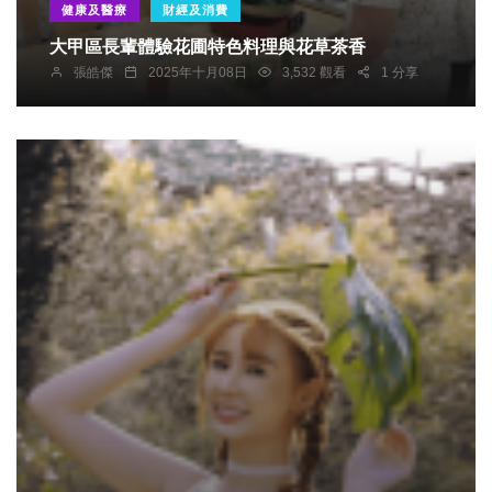
健康及醫療
財經及消費
大甲區長輩體驗花圃特色料理與花草茶香
張皓傑
2025年十月08日
3,532 觀看
1 分享