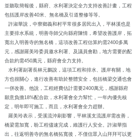
並聽取簡報後，縣府、水利署決定全力支持改善計畫，工程
包括護岸改善40米、無名橋及引道整修等等。
許淑華說，中寮鄉義和村平常很多居民出入，平林溪也是
主要排水系統，明善寺師父向縣府陳情，希望改善護岸，拓
寬出入明善寺的無名橋，這項改善工程估算約需2400多萬
元，感謝羅美玲委員邀水利署、及議員會勘，地方需要的配
合款約需450萬元，縣府會全力支持。
水利署副署長林元鵬說，這項工程和排水、護岸有關，地
方也很關心，進行改善有助於整體安全，包括橋梁交通也會
一併改善。他說，工程經費估計需要2400萬元，感謝縣府
願意負擔18%配合款，水利署會全力幫忙，一年內優先核
定，明年即可施工，而且，水利署會全力趕辦。
羅美玲表示，受溪流沖刷影響，平林溪支流護岸需改善，
橋梁需加寬，盼工程儘速完成，維護行人安全。許淑華指
出，往返明善寺的無名橋拓寬後，不僅信眾入山拜拜可以更