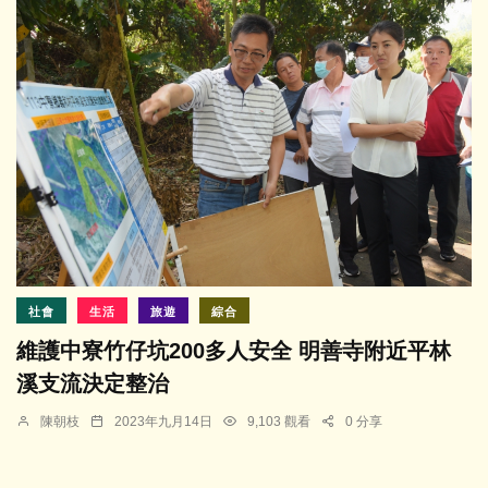
社會
生活
旅遊
綜合
維護中寮竹仔坑200多人安全 明善寺附近平林
溪支流決定整治
陳朝枝
2023年九月14日
9,103 觀看
0 分享