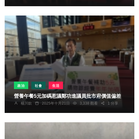
政治
社會
生活
營養午餐5元加碼惹議鄭功進議員批市府價值偏差
楊川欽
2025年十月21日
3,338 觀看
1 分享