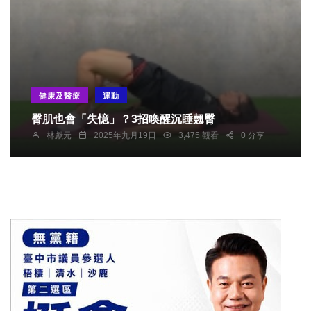
健康及醫療
運動
臀肌也會「失憶」？3招喚醒沉睡翹臀
林獻元
2025年九月19日
3,475 觀看
0 分享