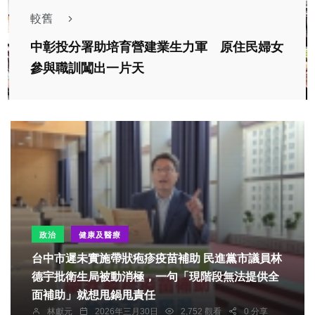
較舊
中彰投分署助培育營建業生力軍 原住民婦女
參與職訓闖出一片天
政治
健康及醫療
台中市遲未實施帶狀疱疹疫苗補助 民進黨市議員林
德宇批衛生局被動消極，一句「現階段無法提供全
面補助」就想甩鍋甩責任
林獻元
2026年三月30日
2,752 觀看
0 分享