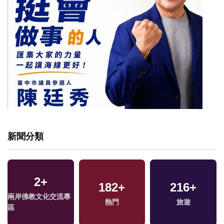
新聞分類
2
+
182
+
216
+
兩岸佛教文化交流專
熱門
旅遊
區