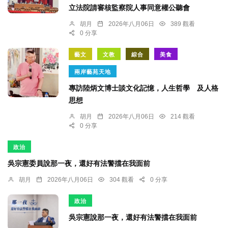
立法院請審核監察院人事同意權公聽會
胡月
2026年八月06日
389 觀看
0 分享
藝文
文教
綜合
美食
兩岸藝苑天地
專訪陸炳文博士談文化記憶，人生哲學 及人格
思想
胡月
2026年八月06日
214 觀看
0 分享
政治
吳宗憲委員說那一夜，還好有法警擋在我面前
胡月
2026年八月06日
304 觀看
0 分享
政治
吳宗憲說那一夜，還好有法警擋在我面前