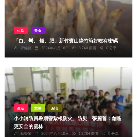
生活
美食
「白、彎、 矮、肥」新竹寶山綠竹筍好吃有密碼
鄭銘德
2024年六月16日
8,740 觀看
0 分享
生活
文教
綜合
小小消防員暑期營紮根防火、防災 張麗善：創造
更安全的雲林
蘇榮泉
2024年八月10日
10,284 觀看
0 分享