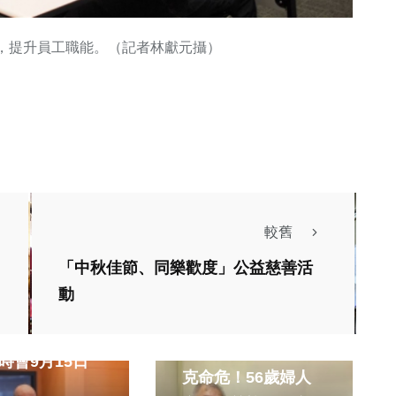
，提升員工職能。（記者林獻元攝）
較舊
「中秋佳節、同樂歡度」公益慈善活
動
社會
健康及醫療
市議會第4屆第
肝癌破裂大量出血休
時會9月15日
克命危！56歲婦人