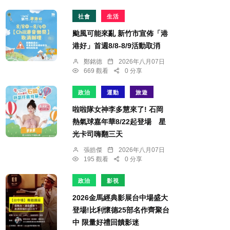
社會
生活
颱風可能來亂 新竹市宣佈「港
港好」首週8/8-8/9活動取消
鄭銘德
2026年八月07日
669 觀看
0 分享
政治
運動
旅遊
啦啦隊女神李多慧來了! 石岡
熱氣球嘉年華8/22起登場 星
光卡司嗨翻三天
張皓傑
2026年八月07日
195 觀看
0 分享
政治
影視
2026金馬經典影展台中場盛大
登場!比利懷德25部名作齊聚台
中 限量好禮回饋影迷