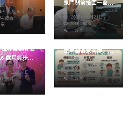
鬼門關前撿回一命
川欽
林獻元
豐原醫院微創手術成
25年九月08日
2026年七月21日
824 觀看
功逆轉人生
政治
健康及醫療
1,164 觀看
分享
1 分享
台中新增1例流行性
中學王儀珊
腦脊髓膜炎確診 衛
SF世界錦標賽雙
生局籲留意高燒、頭
林獻元
痛等症狀
2026年五月27日
皓傑
於自己的答案
1,774 觀看
25年十二月04日
0 分享
891 觀看
分享