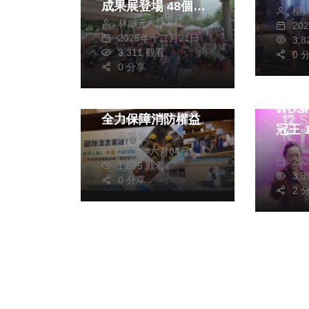
成果展登場 48個社
楊
林獻元
區展功夫 展現在地
20
2025年十二月21日
3,
創新能量
3,311 觀看
綜合
0 
文教
0 分享
雲林強化消防量能成
明道
果受肯定 張麗善：
WD
全力保障消防權益
冠王 16 歲用舞步寫
蘇榮泉
張
下屬
2026年六月04日
20
1,875 觀看
3,
0 分享
2 