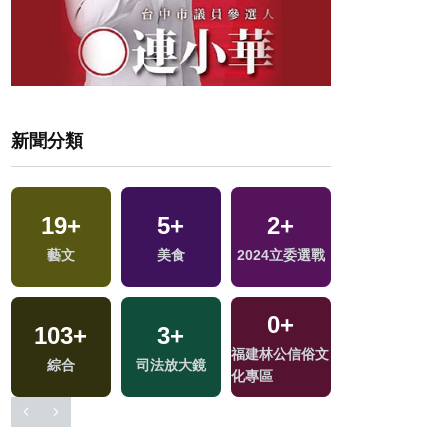
新聞分類
19
+
5
+
2
+
1
+
地
藝文
美食
2024立委選戰
海峽論壇專區
0
+
103
+
3
+
2
+
福建林公信俗文
綜合
司法放大鏡
2024總統大選
化專區