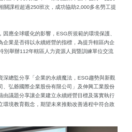
關課程超過250班次，成功協助2,000多名勞工提
，因應全球暖化的影響，ESG所規範的環境保護、
為企業是否得以永續經營的指標，為提升轄區內企
特別舉辦112年轄區人力資源人員暨訓練單位交流
37
+
50
+
0
+
財經及消費
文教
兩岸藝苑天
資深總監分享「企業的永續魔法，ESG趨勢與新觀
司、弘爺國際企業股份有限公司」及伸興工業股份
藉由議題分享讓企業建立永續經營目標及落實執行
243
+
204
+
51
+
立環境教育觀念，期望未來推動改善過程中符合政
生活
社會
熱門