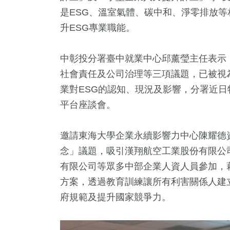
是ESG、溫室氣體、碳中和、淨零排放等相
升ESG專業職能。
中彰投分署臺中就業中心邱薰瑩主任表示
社會責任及公司治理等三項議題，已被視
業對ESG的認知、現況及影響，分署近日
平台座談會。
2
+
6
+
10
+
1
+
30
+
兩岸道教文化交
及醫療
兩岸
綜藝
旅遊
邀請東海大學企業永續影響力中心陳耀德
流專區
念」議題，吸引漢翔航空工業股份有限公
有限公司等眾多中部企業人資人員參加，
5
+
2
+
9
+
方案，透過教育訓練讓所有利害關係人建
動
評論
影視
府規範及提升國家競爭力。