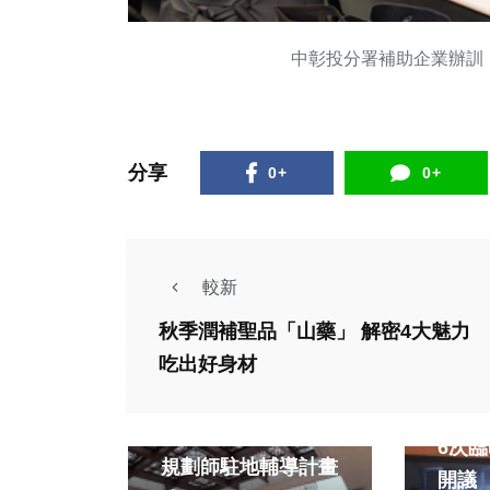
中彰投分署補助企業辦訓
分享
0+
0+
較新
秋季潤補聖品「山藥」 解密4大魅力
政治
生活
吃出好身材
政治
財經及消費
台中
113年度台中市社區
6次臨
規劃師駐地輔導計畫
開議