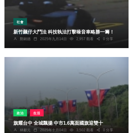
社會
新竹飆仔大鬥法 科技執法打擊噪音車略勝一籌！
鄭銘德
2025年九月14日
2,957 觀看
0 分享
政治
生活
旗耀台中 全城飄揚 中市1.6萬面國旗迎雙十
林獻元
2025年十月04日
3,502 觀看
0 分享