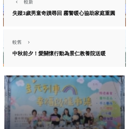
較新
失蹤3歲男童奇蹟尋回 霧警暖心協助家庭重圓
較舊
中秋前夕！愛關懷行動為景仁教養院送暖