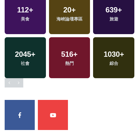
112
+
20
+
639
+
專
美食
海峽論壇專區
旅遊
2045
+
516
+
1030
+
社會
熱門
綜合