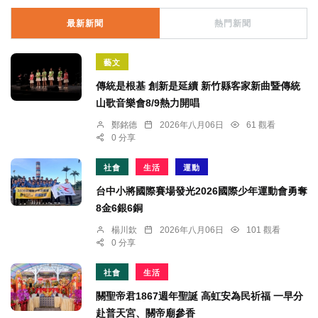
最新新聞
熱門新聞
藝文
傳統是根基 創新是延續 新竹縣客家新曲暨傳統
山歌音樂會8/9熱力開唱
鄭銘德
2026年八月06日
61 觀看
0 分享
社會
生活
運動
台中小將國際賽場發光2026國際少年運動會勇奪
8金6銀6銅
楊川欽
2026年八月06日
101 觀看
0 分享
社會
生活
關聖帝君1867週年聖誕 高虹安為民祈福 一早分
赴普天宮、關帝廟參香