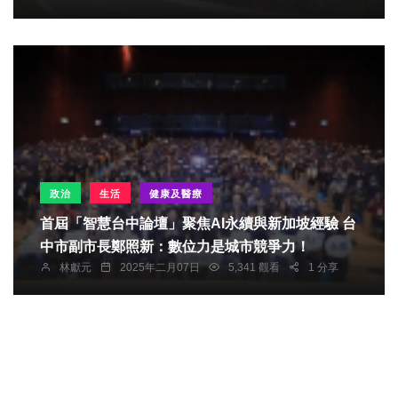
政治
生活
健康及醫療
首屆「智慧台中論壇」聚焦AI永續與新加坡經驗 台
中市副市長鄭照新：數位力是城市競爭力！
林獻元
2025年二月07日
5,341 觀看
1 分享