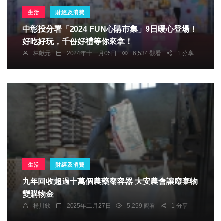
生活
財經及消費
中彰投分署「2024 FUN心購市集」9日暖心登場！
好吃好玩，千份好禮等你來拿！
林獻元
2024年十一月05日
6,534 觀看
1 分享
生活
財經及消費
九年回收超過十萬個農藥廢容器 大安農會讓廢棄物
變購物金
楊川欽
2025年二月27日
5,259 觀看
1 分享