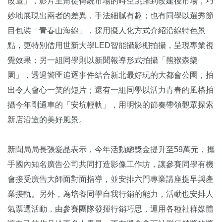
改造」，影片主角從傳統市場的時空跳躍到改建後市場，巧
妙地展現出兩者的差異，手法細膩有趣；也有同學以選秀節
目包裝「青春山海線」，採用擬人化方式介紹沿線特色景
點，更特別借用世新大學LED智能攝影棚拍攝，呈現專業視
覺效果；另一組同學則以新聞報導形式拍攝「熊猴森樂
園」，透過警匪追逐事件結合新北最好玩的大都會公園，拍
出令人會心一笑的短片；還有一組同學以活力青春的風格拍
攝今年剛通車的「安坑輕軌」，用明快的節奏帶領觀眾探索
新店沿途的美好風景。
新聞局局長張愛晶表示，今年活動總獎金提升至59萬元，攜
手國內知名廣告公司共同打造影像工作坊，讓參賽同學有機
會接受廣告大師面對面指導，並安排六門專業講座提早與產
業接軌。另外，為培養同學自我行銷的能力，活動也安排人
氣票選活動，由參賽團隊發揮行銷巧思，運用各種社群媒體