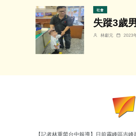
社會
失蹤3歲
林獻元
202
【記者林重鎣台中報導】日前霧峰區吉峰