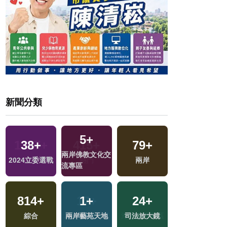
新聞分類
5
+
38
+
79
+
11
+
兩岸佛教文化交
2024立委選戰
兩岸
綜藝
流專區
814
+
1
+
24
+
1617
+
區
綜合
兩岸藝苑天地
司法放大鏡
社會