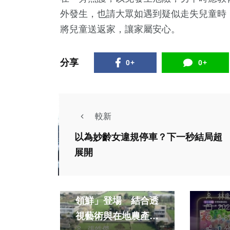
外發生，也請大眾如遇到疑似走失兒童時，
將兒童送返家，讓家屬安心。
分享
0+
0+
較新
政治
以為妙齡女違規停車？下一秒結局超
生活
財經及消費
展開
加碼
農業局
旅遊
秋好禮型
外埔彩繪稻田「台中
林
情蜜
領鮮」登場 結合透
20
視藝術與在地農產
3,
熱門
社會
0 
張皓傑