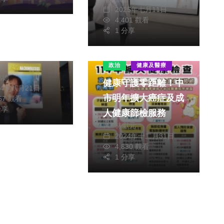
2025年七月11日
4,401 觀看
1 分享
吐絲成就人造人
胞骨架與外耳的
政治
健康及醫療
銘德
健康守護零距離！中
24年八月21日
市明年擴大癌症及成
657 觀看
分享
人健康篩檢服務
林獻元
2024年十二月31日
4,830 觀看
1 分享