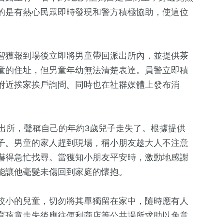
的是有熱心民眾即時發現和警方積極協助，使這位
智獲報到場後立即將男童帶回派出所內，並提供茶
童的住址，但男童年幼無法清楚表達。員警立即積
附近挨家挨戶詢問。同時也在社群媒體上發布消
出所，聲稱自己的年約3歲兒子走失了。根據提供
1317
+
415
+
80
+
子。男童的家人趕到現場，稱小朋友趁大人不注意
政治
熱門
影視
嚇得急忙找尋。當獲知小朋友平安時，激動地感謝
能讓他毫髮未傷回到家庭的懷抱。
794
+
17
+
15
+
較小的兒童，切勿將其單獨留在家中，隨時應有人
文教
2024總統大選
海峽論壇專
育孩童走失後應往便利商店等公共場所求助以免意