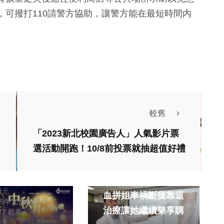
可撥打110請警方協助，讓警方能在最短時間內
較舊
財經及消費
「2023新北校園廣告人」人氣影片票
選活動開跑！10/8前投票就抽超值好禮
台中領鮮抽好禮
再推2025中
健康及醫療
綜合
錄 邀您農
相約百貨公司刷刷樂
獻元
意過中秋
血拼姐車禍斷腿靠這
25年九月10日
治療讓她繼續樂享購
877 觀看
分享
張皓傑