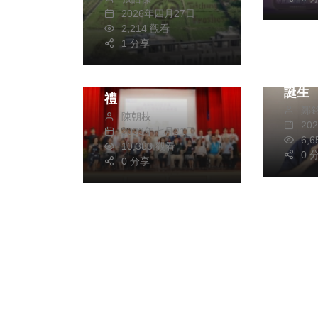
打造春夏最鮮體驗
生活
文教
2026年四月27日
文教
2,214 觀看
綜合
1 分享
蜘蛛
許縣長主持中小學新
體細
調任校長佈達交接典
誕生
禮
鄭
陳朝枝
20
2023年七月21日
6,
10,383 觀看
0 
0 分享