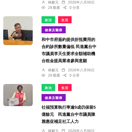
林獻元
2026年八月06日
28 觀看
0 分享
政治
生活
健康及醫療
和中市府簽約提供折抵費用的
合約診所數量偏低 民進黨台中
市議員李天生要求全額補助機
台租金提高業者參與意願
林獻元
2026年八月06日
28 觀看
0 分享
政治
生活
健康及醫療
社福預算執行率逾9成仍保留5
億餘元 民進黨台中市議員陳
雅惠促補足社工人力
林獻元
2026年八月06日