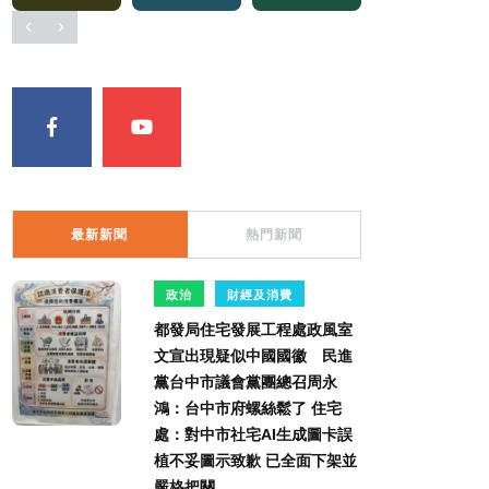
最新新聞
熱門新聞
政治
財經及消費
都發局住宅發展工程處政風室
文宣出現疑似中國國徽 民進
黨台中市議會黨團總召周永
鴻：台中市府螺絲鬆了 住宅
處：對中市社宅AI生成圖卡誤
植不妥圖示致歉 已全面下架並
嚴格把關