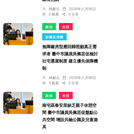
林獻元
2026年八月06日
0 觀看
0 分享
政治
生活
財經及消費
無障礙房型應回歸照顧真正需
求者 臺中市議員吳佩芸促檢討
社宅選屋制度 建立優先保障機
制
林獻元
2026年八月06日
5 觀看
0 分享
政治
生活
南屯區春安里缺乏親子休憩空
間 臺中市議員吳佩芸促盤點公
共空間 增設共融公園及兒童遊
具