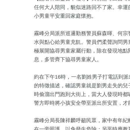
任何大人陪同，貌似迷路回不了家。幸運
小男童平安重回家庭懷抱。
霧峰分局派所巡邏勤務警員蘇森暉、何宗
水與點心給男童充飢。警員們柔聲詢問男
極展開協尋男童家屬行動，除在發現地點
息，多管齊下協尋男童家人。
約在下午16時，一名劉姓男子打電話到派
2
+
2
+
305
+
200
+
13
+
的特徵描述，確認男童就是劉男走失的兒
福建林公信俗文
遊
藝文
運動
演唱會
時偷溜出門跑到大街上，當大人發現時都
化專區
警方即時將小孩安全帶至派出所安置，才
45
+
+
85
+
霧峰分局長陳祥麟呼籲民眾，家中有年紀
兩岸道教文化交
3金鐘獎
美食
流專區
在一旁照護，以免發生危險；另平時應教