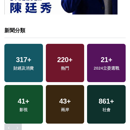
新聞分類
317
+
220
+
21
+
兩
財經及消費
熱門
2024立委選戰
區
41
+
43
+
861
+
影視
兩岸
社會