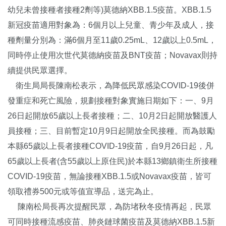
幼兒未曾接種者接種2劑等)莫德納XBB.1.5疫苗。XBB.1.5
新冠疫苗適用對象為：6個月以上兒童、青少年及成人，接
種劑量分別為：滿6個月至11歲0.25mL、12歲以上0.5mL，
同時停止使用次世代莫德納疫苗及BNT疫苗；Novavax則持
續提供民眾選擇。
衛生局局長陳南松表示，為降低民眾感染COVID-19後併
發重症和死亡風險，規劃接種對象實施日期如下：一、9月
26日起開放65歲以上長者接種；二、10月2日起開放醫護人
員接種；三、目前暫定10月9日起開放全民接種。而為鼓勵
本縣65歲以上長者接種COVID-19疫苗，自9月26日起，凡
65歲以上長者(含55歲以上原住民)於本縣13鄉鎮衛生所接種
COVID-19疫苗，無論接種XBB.1.5或Novavax疫苗，皆可
領取禮券500元或等值宣導品，送完為止。
陳南松局長再次提醒民眾，為防堵秋冬疫情再起，民眾
可同時接種流感疫苗、肺炎鏈球菌疫苗及莫德納XBB.1.5新