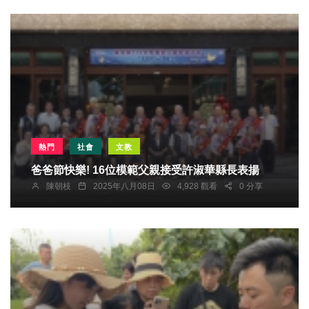
熱門
社會
文教
爸爸節快樂! 16位模範父親接受許淑華縣長表揚
陳朝枝
2025年八月08日
4,928 觀看
0 分享