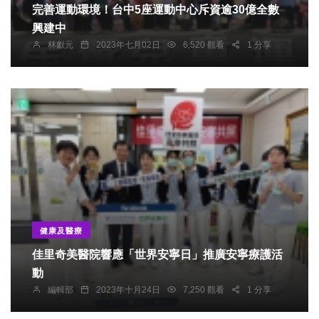
完善運動環境！台中5座運動中心斥資逾30億全數
興建中
林獻元
2023年七月02日
6,520 觀看
1 分享
健康及醫療
佳里奇美醫院響應「世界安寧日」推廣安寧療護活
動
編輯部
2023年十月24日
7,250 觀看
1 分享