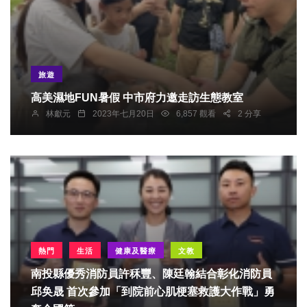
旅遊
高美濕地FUN暑假 中市府力邀走訪生態教室
林獻元
2023年七月20日
6,857 觀看
2 分享
熱門
生活
健康及醫療
文教
南投縣優秀消防員許秝豐、陳廷翰結合彰化消防員
邱奂晟 首次參加「到院前心肌梗塞救護大作戰」勇