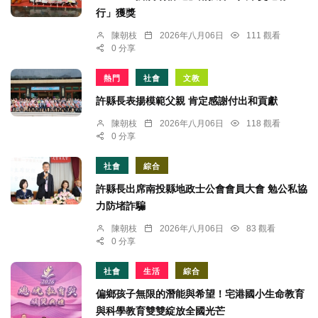
行」獲獎
陳朝枝
2026年八月06日
111 觀看
0 分享
熱門
社會
文教
許縣長表揚模範父親 肯定感謝付出和貢獻
陳朝枝
2026年八月06日
118 觀看
0 分享
社會
綜合
許縣長出席南投縣地政士公會會員大會 勉公私協
力防堵詐騙
陳朝枝
2026年八月06日
83 觀看
0 分享
社會
生活
綜合
偏鄉孩子無限的潛能與希望！宅港國小生命教育
與科學教育雙雙綻放全國光芒