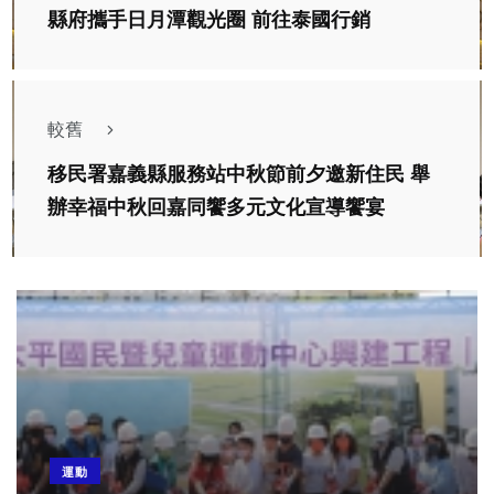
縣府攜手日月潭觀光圈 前往泰國行銷
較舊
移民署嘉義縣服務站中秋節前夕邀新住民 舉
辦幸福中秋回嘉同饗多元文化宣導饗宴
運動