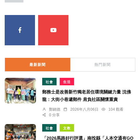
最新新聞
熱門新聞
社會
生活
郵務士是改善新竹獨老居住環境關鍵力量 沈佛
龍：大街小巷遞郵件 肩負社區關懷重責
鄭銘德
2026年八月06日
104 觀看
0 分享
社會
文教
「2026馬路好行評選」南投縣「人本交通有GO