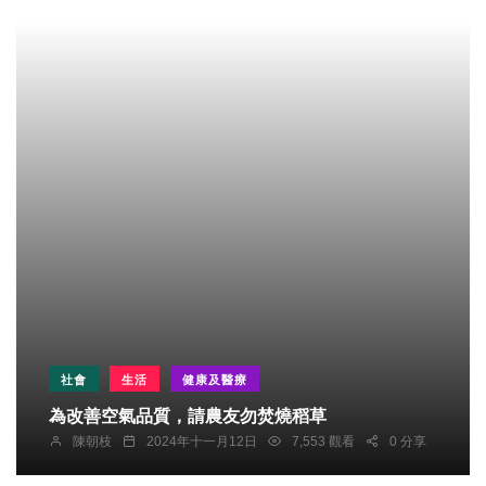
社會
生活
健康及醫療
為改善空氣品質，請農友勿焚燒稻草
陳朝枝
2024年十一月12日
7,553 觀看
0 分享