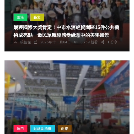
政治
藝文
屢獲國際大獎肯定！中市水湳經貿園區15件公共藝
術成亮點 邀民眾親臨感受綠意中的美學風景
張皓傑
2025年十一月04日
3,759 觀看
1 分享
熱門
財經及消費
兩岸