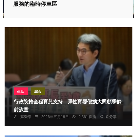
服務的臨時停車區
生活
綜合
行政院推全程育兒支持 彈性育嬰假擴大照顧學齡
前孩童
蘇榮泉
2026年五月19日
2,361 觀看
0 分享