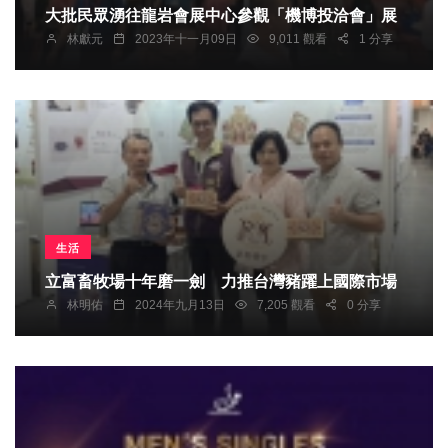
大批民眾湧往龍岩會展中心參觀「機博投洽會」展
林獻元
2023年十一月09日
9,011 觀看
1 分享
生活
立富畜牧場十年磨一劍 力推台灣豬躍上國際市場
林明佑
2024年九月13日
7,205 觀看
0 分享