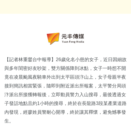
【記者林重鎣台中報導】26歲化名小慈的女子，近日因細故
與多年閨密好友吵架，雙方關係降到冰點，女子一時想不開
竟在凌晨颱風夜騎車外出到太平區頭汴山上，女子母親半夜
接到簡訊相當緊張，隨即到附近派出所報案，太平警分局頭
汴派出所接獲轉報後，立即動員警力入山搜尋，最後透過女
子發話地點且約1小時的搜尋，終於在長龍路3段某產業道路
內發現，經廖姓員警耐心開導，終於讓其釋懷，避免憾事發
生。