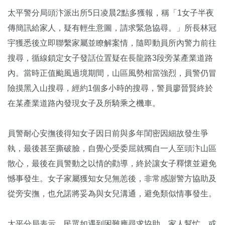
太平警分局頭汴派出所5日凌晨2點多獲報，稱「1女子半夜
傳簡訊給家人，疑有輕生意圖，請求緊急協尋。」所長林冠
宇獲悉後立即聯繫家屬並瞭解案情，隨即動員所內警力前往
搜尋，循線鎖定女子發話位置疑在長龍路3段旁某產業道路
內。當時正值颱風過境期間，山區風勢相當強烈，員警仍冒
險摸黑入山搜尋，經約1個多小時的搜尋，警員廖晉賢終於
在某產業道路內發現女子及所騎乘之機車。
員警耐心安撫後得知女子因日前與多年閨密因細故發生爭
執，最後甚至撕破臉，自覺心受委屈就獨自一人至頭汴山區
散心，最後在員警動之以情的勸導，終於讓女子釋懷並避免
憾事發生。女子家屬獲知女兒無恙後，非常感謝警方協助及
從旁安撫，也允諾將妥為與女兒溝通，避免類似情事發生。
太平分局表示，民眾如遇到困難應尋求協助、家人幫忙，或