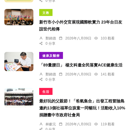
0 分享
文教
新竹市小小外交官展現國際軟實力 23年台日友
誼世代相傳
鄭銘德
2026年八月09日
103 觀看
0 分享
健康及醫療
「89量腰日」 楊文科邀全民落實ACE健康生活
鄭銘德
2026年八月09日
141 觀看
0 分享
生活
最好玩的父親節！「爸氣集合」出發工程冒險島
邀約13個社福單位孩童一同暢玩！活動收入10%
捐贈臺中市政府社會局
林獻元
2026年八月09日
119 觀看
0 分享