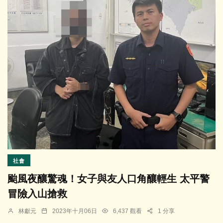
社會
颱風夜釀驚魂！女子與友人口角釀輕生 太平警
冒險入山搶救
林獻元
2023年十月06日
6,437 觀看
1 分享