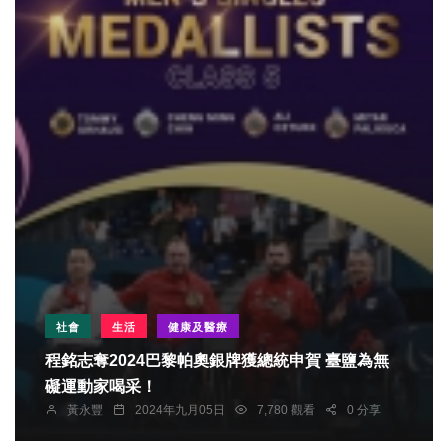
社會
生活
健康及醫療
程銘志奪2024巴黎帕奧銀牌獲總統申賀 臺鹽為無
礙運動家喝采！
黃永豐
2024年九月05日
7,780 觀看
0 分享