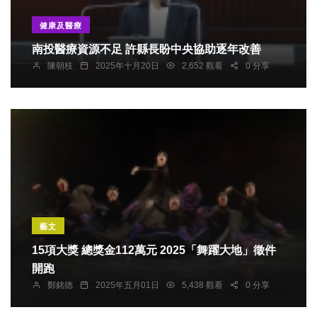
健康及醫療
南投醫療資源不足 許縣長盼中央協助逐年改善
陳朝枝
2025年十月20日
2,652 觀看
0 分享
藝文
15項大獎 總獎金112萬元 2025「舞躍大地」徵件
開跑
鄭銘德
2025年五月01日
5,438 觀看
0 分享