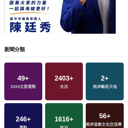
新聞分類
49
+
2403
+
2
+
2024立委選戰
生活
兩岸藝苑天地
56
+
246
+
1616
+
兩岸道教文化交流專
運動
政治