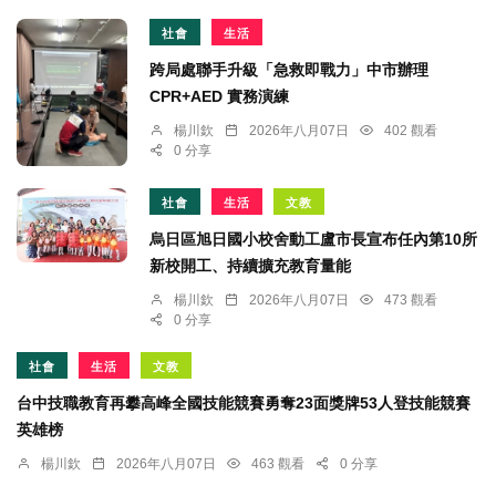
社會
生活
跨局處聯手升級「急救即戰力」中市辦理
CPR+AED 實務演練
楊川欽
2026年八月07日
402 觀看
0 分享
社會
生活
文教
烏日區旭日國小校舍動工盧市長宣布任內第10所
新校開工、持續擴充教育量能
楊川欽
2026年八月07日
473 觀看
0 分享
社會
生活
文教
台中技職教育再攀高峰全國技能競賽勇奪23面獎牌53人登技能競賽
英雄榜
楊川欽
2026年八月07日
463 觀看
0 分享