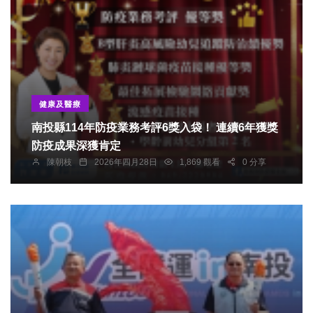
健康及醫療
南投縣114年防疫業務考評6獎入袋！ 連續6年獲獎
防疫成果深獲肯定
陳朝枝
2026年四月28日
1,869 觀看
0 分享