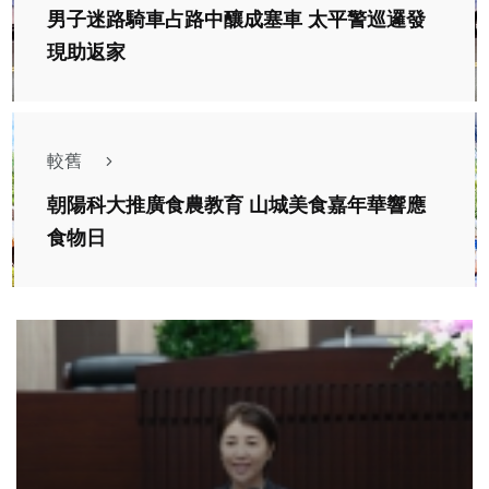
男子迷路騎車占路中釀成塞車 太平警巡邏發
現助返家
較舊
朝陽科大推廣食農教育 山城美食嘉年華響應
食物日