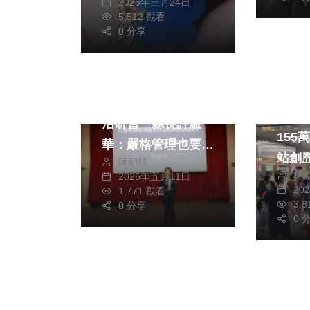
2025年三月24日
5,512 觀看
0 分享
社會
政治
縣府舉辦職場霸凌防
中捷
治研習 縣長許淑
155萬人次
華：嚴格管理也要柔
站創
陳朝枝
軟溝通
林
2026年五月11日
20
1,771 觀看
3,
0 分享
0 