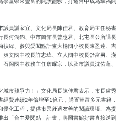
為學童帶來豐富的閱讀體驗，打造台中成為幸福閱
市議員謝家宜、文化局長陳佳君、教育局主任秘書
行長何鴻鈞、中市圖館長曾惠君、北屯區公所課長
簡禎緯、參與愛閱點計畫大楊國小校長陳盈達、吉
、爽文國中校長許志瑋、立人國中校長舒富男、漢
、石岡國中教務主任詹耀宗，以及市議員沈佑蓮、
208
+
+
54
+
909
+
73
+
兩岸道教文化交
費
綜藝
運動
海峽論壇專
流專區
化城市競爭力！」文化局長陳佳君表示，市長盧秀
24
+
書經費連續2年倍增至1億元，購置豐富多元書籍，
+
3681
+
1846
+
370
+
和優化工程，提供市民舒適友善的閱讀環境。為提
兩岸佛教文化交
綜合
熱門
兩岸
流專區
推出「台中愛閱點」計畫，將圖書館好書直接送到