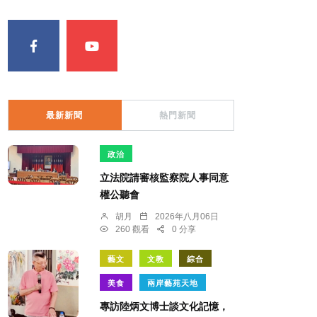
最新新聞
熱門新聞
政治
立法院請審核監察院人事同意
權公聽會
胡月
2026年八月06日
260 觀看
0 分享
藝文
文教
綜合
美食
兩岸藝苑天地
專訪陸炳文博士談文化記憶，