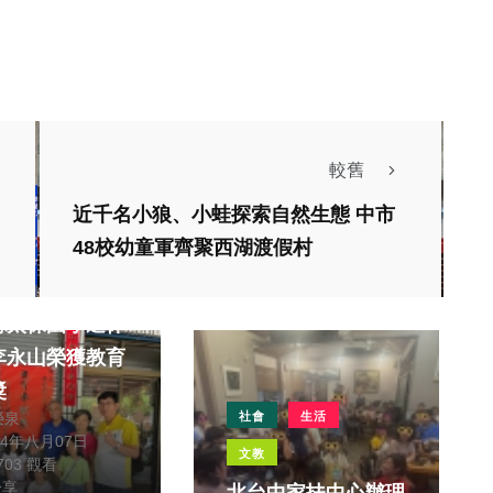
較舊
近千名小狼、小蛙探索自然生態 中市
48校幼童軍齊聚西湖渡假村
生活
縣太保國小退休
李永山榮獲教育
獎
榮泉
社會
生活
24年八月07日
文教
,703 觀看
分享