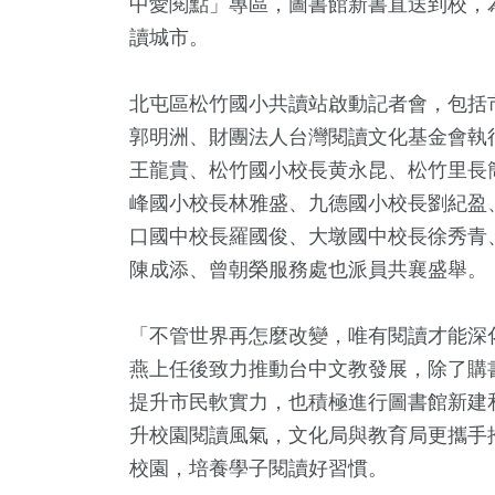
中愛閱點」專區，圖書館新書直送到校，
讀城市。
北屯區松竹國小共讀站啟動記者會，包括
郭明洲、財團法人台灣閱讀文化基金會執
王龍貴、松竹國小校長黄永昆、松竹里長
峰國小校長林雅盛、九德國小校長劉紀盈
口國中校長羅國俊、大墩國中校長徐秀青
3
+
7
+
8855
+
2707
陳成添、曾朝榮服務處也派員共襄盛舉。
唱會
2023金鐘獎
生活
財經及消
「不管世界再怎麼改變，唯有閱讀才能深
燕上任後致力推動台中文教發展，除了購
1356
+
387
提升市民軟實力，也積極進行圖書館新建
藝文
美食
升校園閱讀風氣，文化局與教育局更攜手
校園，培養學子閱讀好習慣。