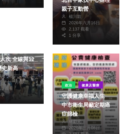
北台中家扶中心辦理
親子互動營
楊川欽
2026年六月16日
2,137 觀看
1 分享
旅遊
10月運量衝破
 全線與12
歷史新高
獻元
25年十一月03日
政治
健康及醫療
813 觀看
分享
守護健康幸福人生
中市衛生局籲定期癌
症篩檢
林獻元
2026年三月08日