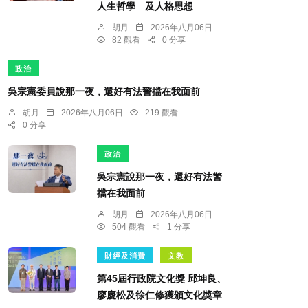
人生哲學 及人格思想
胡月
2026年八月06日
82 觀看
0 分享
政治
吳宗憲委員說那一夜，還好有法警擋在我面前
胡月
2026年八月06日
219 觀看
0 分享
政治
吳宗憲說那一夜，還好有法警
擋在我面前
胡月
2026年八月06日
504 觀看
1 分享
財經及消費
文教
第45屆行政院文化獎 邱坤良、
廖慶松及徐仁修獲頒文化獎章