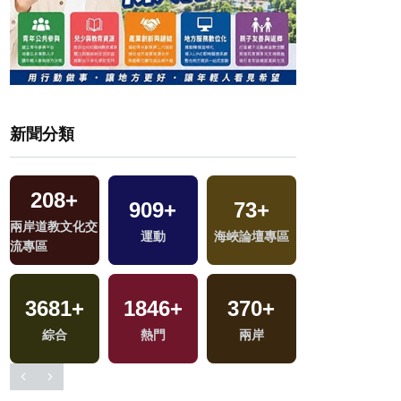
新聞分類
13
+
3656
+
7441
+
2224
+
福建林公信俗文
區
文教
社會
旅遊
化專區
112
+
93
+
355
+
5850
+
司法放大鏡
評論
影視
政治