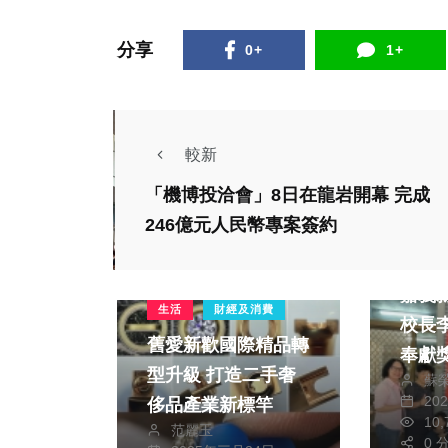
分享
0+
1+
較新
「機博投洽會」8日在龍岩開幕 完成
246億元人民幣專案簽約
社會
綜合
嘉義
生活
財經及消費
校長
舊愛新歡國際精品轉
奉獻
型升級 打造二手奢
蘇
20
侈品產業新標竿
10
范麗玉
0 