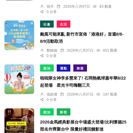
胡月
2026年八月07日
83 觀看
0 分享
社會
生活
颱風可能來亂 新竹市宣佈「港港好」首週8/8-
8/9活動取消
鄭銘德
2026年八月07日
651 觀看
0 分享
政治
運動
旅遊
啦啦隊女神李多慧來了! 石岡熱氣球嘉年華8/22
起登場 星光卡司嗨翻三天
張皓傑
2026年八月07日
187 觀看
0 分享
政治
影視
2026金馬經典影展台中場盛大登場!比利懷德25
部名作齊聚台中 限量好禮回饋影迷