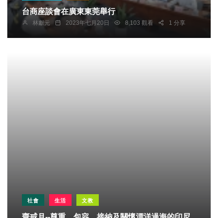
台商座談會在廣東東莞舉行
林獻元
2023年七月20日
8,103 觀看
1 分享
社會
生活
文教
齋戒月--尊重、包容、接納及關懷漂洋過海的印尼