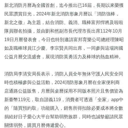
新北消防月曆為全國首創，迄今推出已16屆，長期以來榮獲
民眾讚賞目光，2024年新北消防形象月曆以「消防強棒，
新北之傲」為主題，結合消防、義消、職棒富邦悍將及啦啦
隊員聯名拍攝，並由劉和然副市長代理市長出席112年10月
19日月曆發表會，今日也特別邀請富邦育樂公司總經理陳昭
如及職棒球員江少慶、李宗賢共同出席，一同參與這場跨國
公益月曆交流盛會，展現消防英勇活力及棒球的熱血精神。
消防局李清安局長表示
，
消防人員全年無休守護人民安全同
時也積極參與公益活動，2024消防形象月曆在全家便利商
店通路公益販售，月曆與桌曆採用不同版本照片且售價皆為
新臺幣119元，取自諧義119，消費者可透過「全家」app中
的「隨買預約取」功能購入，銷售所得扣除必要成本將全數
捐給好日子愛心大平台幫助弱勢族群，同時也誠摰籲請民眾
關懷弱勢，購買月曆傳遞愛心。