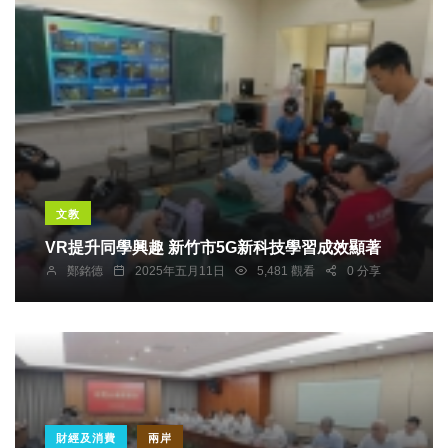
文教
VR提升同學興趣 新竹市5G新科技學習成效顯著
鄭銘德
2025年五月11日
5,481 觀看
0 分享
財經及消費
兩岸