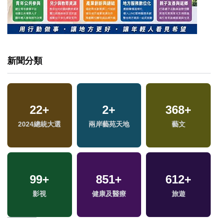
新聞分類
22
+
2
+
368
+
福
2024總統大選
兩岸藝苑天地
藝文
區
99
+
851
+
612
+
兩
影視
健康及醫療
旅遊
區