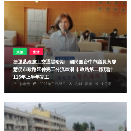
政治
生活
捷運藍線施工交通黑暗期 國民黨台中市議員黃馨
慧促市政路延伸完工分流車潮 市政路第二標預計
116年上半年完工
林獻元
2026年三月26日
2,441 觀看
1 分享