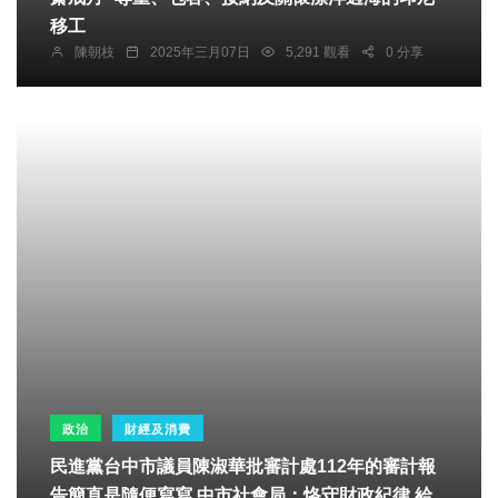
移工
陳朝枝
2025年三月07日
5,291 觀看
0 分享
政治
財經及消費
民進黨台中市議員陳淑華批審計處112年的審計報
告簡直是隨便寫寫 中市社會局：恪守財政紀律 給