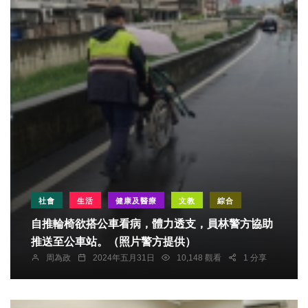
社會
生活
健康及醫療
文教
綜合
自推輪椅欲搭公車看病，體力透支，員林警方協助
推送至公車站。（照片警方提供）
周為政
2024年五月31日
10,148 觀看
1 分享