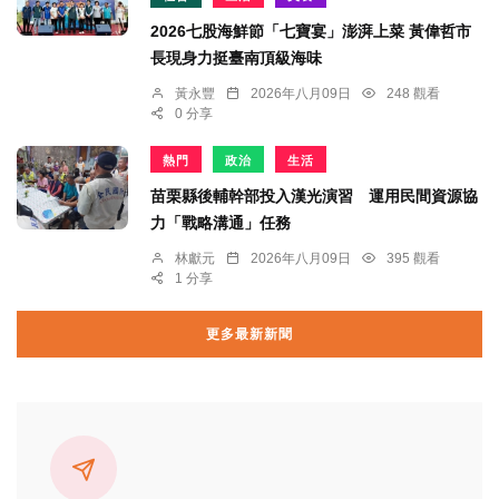
2026七股海鮮節「七寶宴」澎湃上菜 黃偉哲市
長現身力挺臺南頂級海味
黃永豐
2026年八月09日
248 觀看
0 分享
熱門
政治
生活
苗栗縣後輔幹部投入漢光演習 運用民間資源協
力「戰略溝通」任務
林獻元
2026年八月09日
395 觀看
1 分享
更多最新新聞