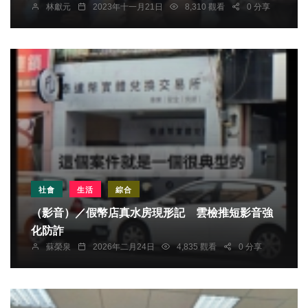
林獻元
2023年十一月21日
8,310 觀看
0 分享
社會
生活
綜合
（影音）／假幣店真水房現形記 雲檢推短影音強
化防詐
蘇榮泉
2026年二月24日
4,835 觀看
0 分享