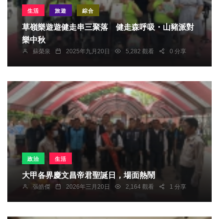
生活
旅遊
綜合
草嶺樂遊遊健走串三聚落 健走森呼吸・山豬派對
樂中秋
蘇榮泉
2025年九月20日
5,282 觀看
0 分享
政治
生活
大甲各界慶文昌帝君聖誕日，場面熱鬧
張皓傑
2026年三月20日
2,164 觀看
1 分享