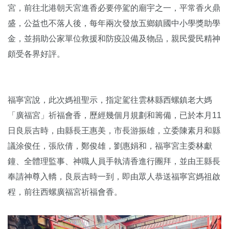
宮，前往北港朝天宮進香必要停駕的廟宇之一，平常香火鼎
盛，公益也不落人後，每年兩次發放五鄉鎮國中小學獎助學
金，並捐助公家單位救援和防疫設備及物品，親民愛民精神
頗受各界好評。
福寧宮說，此次媽祖聖示，指定駕往雲林縣西螺鎮老大媽
「廣福宮」祈福會香，歷經幾個月規劃和籌備，已於本月11
日良辰吉時，由縣長王惠美，市長游振雄，立委陳素月和縣
議涂俊任，張欣倩，鄭俊雄，劉惠娟和，福寧宮主委林獻
鐘、全體理監事、神職人員手執清香進行團拜，並由王縣長
奉請神尊入轎，良辰吉時一到，即由眾人恭送福寧宮媽祖啟
程，前往西螺廣福宮祈福會香。