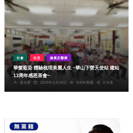
社會
生活
健康及醫療
華髮藍染 體驗梳理美麗人生 ~華山下營天使站 建站
13周年感恩茶會~
黃永豐
2024年七月16日
8,858 觀看
0 分享