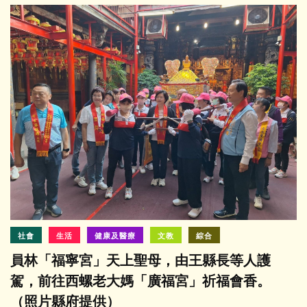
社會
生活
健康及醫療
文教
綜合
員林「福寧宮」天上聖母，由王縣長等人護
駕，前往西螺老大媽「廣福宮」祈福會香。
（照片縣府提供）