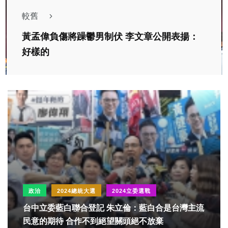
較舊
黃孟偉負傷將躁鬱男制伏 李文章公開表揚：
好樣的
政治
2024總統大選
2024立委選戰
台中立委藍白聯合登記 朱立倫：藍白合是台灣主流
民意的期待 合作不到絕望關頭絕不放棄