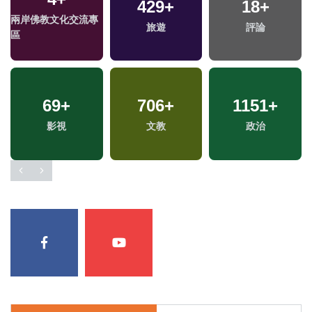
723
+
175
+
1
+
綜合
運動
2023金鐘獎
76
+
14
+
72
+
美食
海峽論壇專區
兩岸